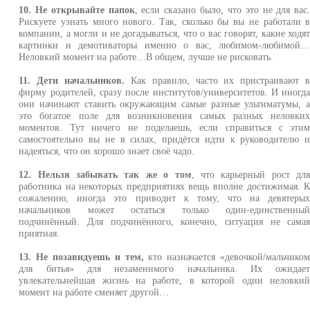
10. Не открывайте папок
, если сказано было, что это не для вас
Рискуете узнать много нового. Так, сколько бы вы не работали 
компании, а могли и не догадываться, что о вас говорят, какие ходя
картинки и демотиваторы именно о вас, любимом-любимой
Неловкий момент на работе…В общем, лучше не рисковать.
11. Дети начальников.
Как правило, часто их пристраивают 
фирму родителей, сразу после институтов/университетов. И иногд
они начинают ставить окружающим самые разные ультиматумы, 
это богатое поле для возникновения самых разных неловки
моментов. Тут ничего не поделаешь, если справиться с эти
самостоятельно вы не в силах, придётся идти к руководителю 
надеяться, что он хорошо знает своё чадо.
12. Нельзя забывать так же о том
, что карьерный рост дл
работника на некоторых предприятиях вещь вполне достижимая. 
сожалению, иногда это приводит к тому, что на девятеры
начальников может остаться только один-единственны
подчинённый. Для подчинённого, конечно, ситуация не сама
приятная.
13. Не позавидуешь и тем,
кто назначается «девочкой/мальчико
для битья» для незаменимого начальника. Их ожидае
увлекательнейшая жизнь на работе, в которой один неловки
момент на работе сменяет другой…