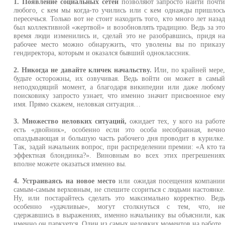
1. Появление социальных сетей
позволяют запросто найти почт
любого, с кем мы когда-то учились или с кем однажды пришлос
пересечься. Только вот не стоит находить того, кто много лет наза
был коллективной «жертвой» и возобновлять традицию. Ведь за эт
время люди изменились и, сделай это не разобравшись, придя н
рабочее место можно обнаружить, что уволены вы по приказ
гендиректора, которым и оказался бывший одноклассник.
2. Никогда не давайте кличек начальству.
Или, по крайней мере
будьте осторожны, их озвучивая. Ведь войти он может в самы
неподходящий момент, а благодаря википедии или даже любом
поисковику запросто узнает, что именно значит присвоенное ем
имя. Прямо скажем, неловкая ситуация…
3. Множество неловких ситуаций,
ожидает тех, у кого на работ
есть «двойник», особенно если это особа несобранная, вечн
опаздывающая и большую часть рабочего дня проводит в курилке
Так, задай начальник вопрос, при распределении премии: «А кто т
эффектная блондинка?». Виновным во всех этих прегрешения
вполне можете оказаться именно вы.
4. Устраиваясь на новое место
или ожидая посещения компани
самым-самым верховным, не спешите ссориться с людьми настоянке
Ну, или постарайтесь сделать это максимально корректно. Вед
особенно «удачливые», могут столкнуться с тем, что, н
сдержавшись в выражениях, именно начальнику вы объяснили, ка
именно он паркуется. Один из самых неловких моментов на работе.