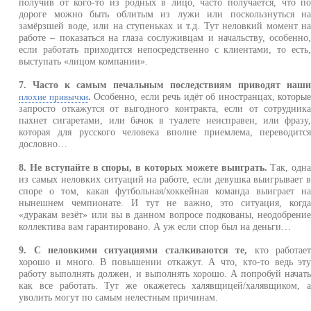
получив от кого-то из родных в лицо, часто получается, что п
дороге можно быть облитым из лужи или поскользнуться н
замёрзшей воде, или на ступеньках и т.д. Тут неловкий момент н
работе – показаться на глаза сослуживцам и начальству, особенно
если работать приходится непосредственно с клиентами, то есть
выступать «лицом компании».
7. Часто к самым печальным последствиям приводят наш
.
Особенно, если речь идёт об иностранцах, которы
плохие привычки
запросто откажутся от выгодного контракта, если от сотрудник
пахнет сигаретами, или бачок в туалете неисправен, или фразу
которая для русского человека вполне приемлема, переводитс
дословно…
8. Не вступайте в споры, в которых можете выиграть.
Так, одн
из самых неловких ситуаций на работе, если девушка выигрывает 
споре о том, какая футбольная/хоккейная команда выиграет н
нынешнем чемпионате. И тут не важно, это ситуация, когд
«дуракам везёт» или вы в данном вопросе подкованы, неодобрени
коллектива вам гарантировано. А уж если спор был на деньги…
9. С неловкими ситуациями сталкиваются те,
кто работае
хорошо и много. В повышении откажут. А что, кто-то ведь эт
работу выполнять должен, и выполнять хорошо. А попробуй начат
как все работать. Тут же окажетесь халявщицей/халявщиком, 
уволить могут по самым нелестным причинам.