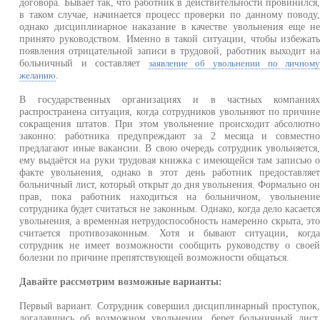
договора. Бывает так, что работник в действительности провинился
в таком случае, начинается процесс проверки по данному поводу
однако дисциплинарное наказание в качестве увольнения еще н
принято руководством. Именно в такой ситуации, чтобы избежат
появления отрицательной записи в трудовой, работник выходит н
больничный и составляет
заявление об увольнении по личном
.
желанию
В государственных организациях и в частных компания
распространена ситуация, когда сотрудников увольняют по причин
сокращения штатов. При этом увольнение происходит абсолютн
законно: работника предупреждают за 2 месяца и совместн
предлагают иные вакансии. В свою очередь сотрудник увольняется
ему выдаётся на руки трудовая книжка с имеющейся там записью 
факте увольнения, однако в этот день работник предоставляе
больничный лист, который открыт до дня увольнения. Формально о
прав, пока работник находиться на больничном, увольнени
сотрудника будет считаться не законным. Однако, когда дело касаетс
увольнения, а временная нетрудоспособность намеренно скрыта, эт
считается противозаконным. Хотя и бывают ситуации, когд
сотрудник не имеет возможности сообщить руководству о свое
болезни по причине препятствующей возможности общаться.
Давайте рассмотрим возможные варианты:
Первый вариант. Сотрудник совершил дисциплинарный проступок
догадавшись об возможном увольнении, берет больничный лист