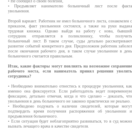
• Не сообщил о своей болезни,
• Предъявляет нанимателю больничный лист после факт
увольнения.
Второй вариант. Работник не имел больничного листа, ознакомлен 
приказом, факт увольнения состоялся, а также на руки выдан
трудовая книжка. Однако выйдя на работу с нова, бывши
сотрудник отправляется в поликлинику, чтобы получит
больничный лист. В таком случае, суды детально рассматриваю
развитие событий конкретного дня. Предположим работник заболе
после окончания рабочего дня, в таком случае увольнение в ден
больничного считается правильным.
Итак, какие факторы могут повлиять на возможное сохранени
рабочего места, если наниматель принял решения уволит
сотрудника?
• Необходимо внимательно отнестись к процедуре увольнения, ка
именно она фиксируется. Если работодатель ведет повременну
фиксацию, детально отмечая, когда и что сделано – доказать, чт
увольнения в день больничного не законно практически не реально.
• Необходимо подумать о наличии свидетелей, которые могу
подтвердить время получения распоряжения об увольнении 
предъявления больничного.
• Если ситуация будет неблагоприятно развиваться, то в суд можн
вызвать лечащего врача в качестве свидетеля.