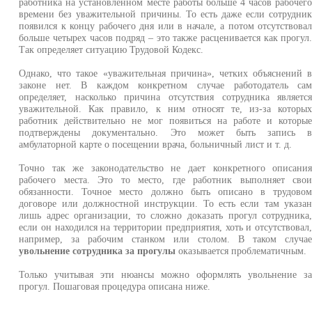
работника на установленном месте работы больше 4 часов рабочег
времени без уважительной причины. То есть даже если сотрудни
появился к концу рабочего дня или в начале, а потом отсутствова
больше четырех часов подряд – это также расценивается как прогул
Так определяет ситуацию Трудовой Кодекс.
Однако, что такое «уважительная причина», четких объяснений 
законе нет. В каждом конкретном случае работодатель са
определяет, насколько причина отсутствия сотрудника являетс
уважительной. Как правило, к ним относят те, из-за которы
работник действительно не мог появиться на работе и которы
подтверждены документально. Это может быть запись 
амбулаторной карте о посещении врача, больничный лист и т. д.
Точно так же законодательство не дает конкретного описани
рабочего места. Это то место, где работник выполняет сво
обязанности. Точное место должно быть описано в трудово
договоре или должностной инструкции. То есть если там указа
лишь адрес организации, то сложно доказать прогул сотрудника
если он находился на территории предприятия, хоть и отсутствовал
например, за рабочим станком или столом. В таком случа
увольнение сотрудника за прогулы
оказывается проблематичным.
Только учитывая эти нюансы можно оформлять увольнение з
прогул. Пошаговая процедура описана ниже.