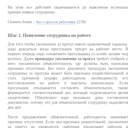
На этом все действия заканчиваются до выяснения истинны
причин неявки сотрудника.
Скачать бланк -
(218)
Акт о прогуле работника
Шаг 2. Появление сотрудника на работе
Для того чтобы увольнение за прогул имело правомочный характер
надо дождаться, когда прогульщик придет на рабочее место. 
первую очередь надо ознакомить прогульщика со всеми актами по
роспись. Далее
процедура увольнения за прогул
требует отобрать 
него письменную объяснительную, где должны быть написан
причины отсутствия. Без этого документа процедура увольнени
сотрудника за прогулы может быть признана недействительной 
стать причиной штрафа работодателя, необходимости ег
восстановления на работе и выплаты компенсации. Есл
прогульщик отказывается составлять объяснительную, такж
формируется соответствующий акт, который подписывается двум
свидетелями. Обязательно надо указывать даты составлени
документов, потому что для объяснительной сотруднику выделяетс
два дня.
После предъявления объяснительной, работодатель оценивае
причину отсутствия. Если она признана уважительной, увольнени
за прогул не проводится, работник продолжает работать 