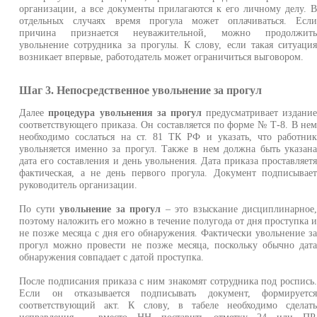
организации, а все документы прилагаются к его личному делу. 
отдельных случаях время прогула может оплачиваться. Есл
причина признается неуважительной, можно продолжит
увольнение сотрудника за прогулы. К слову, если такая ситуаци
возникает впервые, работодатель может ограничиться выговором.
Шаг 3. Непосредственное увольнение за прогул
Далее
процедура увольнения за прогул
предусматривает издани
соответствующего приказа. Он составляется по форме № Т-8. В не
необходимо сослаться на ст. 81 ТК РФ и указать, что работни
увольняется именно за прогул. Также в нем должна быть указан
дата его составления и день увольнения. Дата приказа проставляет
фактическая, а не день первого прогула. Документ подписывае
руководитель организации.
По сути
увольнение за прогул
– это взыскание дисциплинарное
поэтому наложить его можно в течение полугода от дня проступка 
не позже месяца с дня его обнаружения. Фактически увольнение з
прогул можно провести не позже месяца, поскольку обычно дат
обнаружения совпадает с датой проступка.
После подписания приказа с ним знакомят сотрудника под роспись
Если он отказывается подписывать документ, формируетс
соответствующий акт. К слову, в табеле необходимо сделат
исправления – вместо НН поставить отметку 24 или ПР