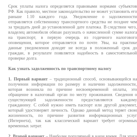
Срок уплаты налога определяется правовыми нормами субъекто
РФ. Как правило, местное законодательство не может установить ег
раньше 1.10 каждого года. Уведомление о задолженност
отправляется собственнику транспортного средства не позднее че
за тридцать дней до установленной дате платежа. В следствии чего
владелец автомобиля обязан разузнать о начисленной сумме налог
на транспорт, в первую очередь из годичного налоговог
оповещения, которое отправляется по почте. Увы, на практик
данные уведомления доходят не всегда в положенный срок д
граждан, в результате появляется надобность в самостоятельно
проверке долга.
Как узнать задолженность по транспортному налогу
1. Первый вариант
– традиционный способ, основывающейся н
получении информации по размеру и наличию задолженности
которая возникла по причине несвоевременной оплаты, эт
обращение в налоговый орган по месту проживания. Сведения 
существующей задолженности предоставляются каждом
гражданину. С собой нужно иметь паспорт или другой документ
который удостоверяет личность. Однако данный метод теряет сво
жизненность, по причине развития информационных услу
(Интернета), так как классический вариант требует огромны
временных затрат.
2. Второй вариант
– Наиболее популярный в наше время. Для этог