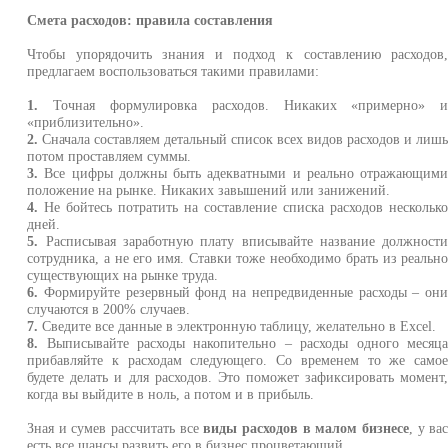
Смета расходов: правила составления
Чтобы упорядочить знания и подход к составлению расходов
предлагаем воспользоваться такими правилами:
1.
Точная формулировка расходов. Никаких «примерно» 
«приблизительно».
2.
Сначала составляем детальный список всех видов расходов и лиш
потом проставляем суммы.
3.
Все цифры должны быть адекватными и реально отражающим
положение на рынке. Никаких завышений или занижений.
4.
Не бойтесь потратить на составление списка расходов нескольк
дней.
5.
Расписывая заработную плату вписывайте название должност
сотрудника, а не его имя. Ставки тоже необходимо брать из реальн
существующих на рынке труда.
6.
Формируйте резервный фонд на непредвиденные расходы – он
случаются в 200% случаев.
7.
Сведите все данные в электронную таблицу, желательно в Excel.
8.
Выписывайте расходы накопительно – расходы одного месяц
прибавляйте к расходам следующего. Со временем то же само
будете делать и для расходов. Это поможет зафиксировать момент
когда вы выйдите в ноль, а потом и в прибыль.
Зная и сумев рассчитать все
виды расходов в малом бизнесе
, у ва
есть все шансы развить его в бизнес процветающий.