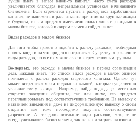
лучше иметь в запасе какой-то капитал. Часто смета расходо
увеличивается благодаря неправильным установкам начинающег
бизнесмена. Если стремиться пустить в расход весь заработанны
капитал, не экономить и рассчитывать при этом на крупные доход
в будущем, то вам придется иметь дело только лишь с расходами 
малом бизнесе, который в скором времени сойдет на нет.
Виды расходов в малом бизнесе
Для того чтобы грамотно подойти к расчету расходов, необходим
понять, когда и на что придется потратиться. Существуют различны
виды расходов, но все их можно свести к трем основным группам.
Во-первых
, это расходы в малом бизнесе в период организаци
дела. Каждый знает, что список видов расходов в малом бизнес
начинается с расчета расходов стартового капитала. Однако ту
может встретиться масса подводных камней, которые существенн
увеличат смету расходов. Например, найдя подходящее место дл
открытия заведения общепита, так или иначе, его придетс
перепланировывать под соответствующие требования. На вывеску 
названием заведения и даже на информационную вывеску о свое
открытии вам тоже необходимо получить соответствующе
разрешение. А это дополнительные виды расходов, которые н
всегда учитываются бизнесменами, так же как и затраты на взятки.