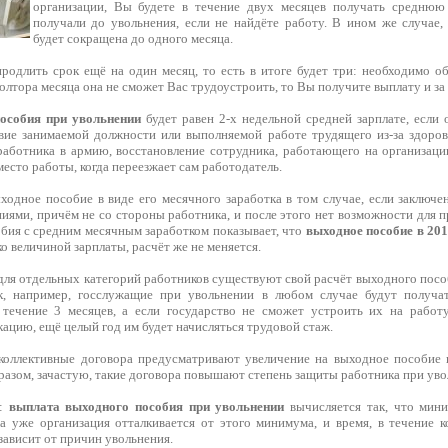
организации, Вы будете в течение двух месяцев получать среднюю
получали до увольнения, если не найдёте работу. В ином же случае
будет сокращена до одного месяца.
родлить срок ещё на один месяц, то есть в итоге будет три: необходимо об
 полтора месяца она не сможет Вас трудоустроить, то Вы получите выплату и за
особия при увольнении
будет равен 2-х недельной средней зарплате, если 
вие занимаемой должности или выполняемой работе трудящего из-за здоров
аботника в армию, восстановление сотрудника, работающего на организаци
место работы, когда переезжает сам работодатель.
ходное пособие в виде его месячного заработка в том случае, если заключе
иями, причём не со стороны работника, и после этого нет возможности для 
обия с средним месячным заработком показывает, что
выходное пособие в 201
ко величиной зарплаты, расчёт же не меняется.
 для отдельных категорий работников существуют свой расчёт выходного пос
ак, например, госслужащие при увольнении в любом случае будут полу
 течение 3 месяцев, а если государство не сможет устроить их на рабо
ацию, ещё целый год им будет начисляться трудовой стаж.
коллективные договора предусматривают увеличение на выходное пособие 
разом, зачастую, такие договора повышают степень защиты работника при уво
г:
выплата выходного пособия при увольнении
вычисляется так, что мини
а уже организация отталкивается от этого минимума, и время, в течение к
зависит от причин увольнения.