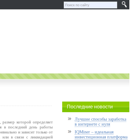
Последние новости
Лучшие способы заработка
 размер которой определяет
в интернете с нуля
ся в последний день работы
ивиально и зависит только от
IQMiner – идеальная
 или в связи с ликвидацией
инвестиционная платформа