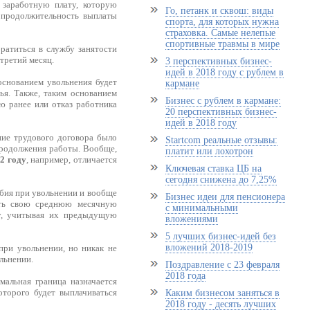
 заработную плату, которую
Го, петанк и сквош: виды
, продолжительность выплаты
спорта, для которых нужна
страховка. Самые нелепые
спортивные травмы в мире
ратиться в службу занятости
 третий месяц.
3 перспективных бизнес-
идей в 2018 году с рублем в
основанием увольнения будет
кармане
ья. Также, таким основанием
Бизнес с рублем в кармане:
ю ранее или отказ работника
20 перспективных бизнес-
идей в 2018 году
ние трудового договора было
Startcom реальные отзывы:
продолжения работы. Вообще,
платит или лохотрон
2 году
, например, отличается
Ключевая ставка ЦБ на
сегодня снижена до 7,25%
обия при увольнении и вообще
Бизнес идеи для пенсионера
чать свою среднюю месячную
с минимальными
ту, учитывая их предыдущую
вложениями
5 лучших бизнес-идей без
вложений 2018-2019
при увольнении, но никак не
льнении.
Поздравление с 23 февраля
2018 года
мальная граница назначается
оторого будет выплачиваться
Каким бизнесом заняться в
2018 году - десять лучших