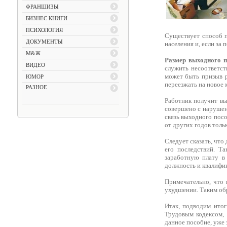
ФРАНШИЗЫ
БИЗНЕС КНИГИ
ПСИХОЛОГИЯ
Существует способ п
ДОКУМЕНТЫ
населения и, если за
М&Ж
Размер выходного п
ВИДЕО
служить несоответст
может быть призыв р
ЮМОР
переезжать на новое 
РАЗНОЕ
Работник получит вы
совершено с нарушен
связь выходного пос
от других годов толь
Следует сказать, что
его последствий. Т
заработную плату в
должность и квалифик
Примечательно, что 
ухудшении. Таким об
Итак, подводим ито
Трудовым кодексом, 
данное пособие, уже 