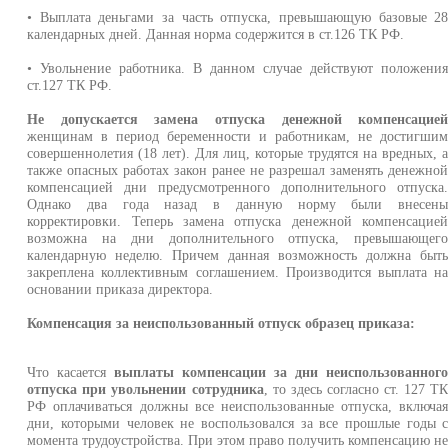
• Выплата деньгами за часть отпуска, превышающую базовые 2
календарных дней. Данная норма содержится в ст.126 ТК РФ.
• Увольнение работника. В данном случае действуют положени
ст.127 ТК РФ.
Не допускается замена отпуска денежной компенсацие
женщинам в период беременности и работникам, не достигши
совершеннолетия (18 лет). Для лиц, которые трудятся на вредных, 
также опасных работах закон ранее не разрешал заменять денежно
компенсацией дни предусмотренного дополнительного отпуска
Однако два года назад в данную норму были внесен
корректировки. Теперь замена отпуска денежной компенсацие
возможна на дни дополнительного отпуска, превышающег
календарную неделю. Причем данная возможность должна быт
закреплена коллективным соглашением. Производится выплата н
основании приказа директора.
Компенсация за неиспользованный отпуск образец приказа:
Что касается
выплаты компенсации за дни неиспользованног
отпуска при увольнении сотрудника
, то здесь согласно ст. 127 Т
РФ оплачиваться должны все неиспользованные отпуска, включа
дни, которыми человек не воспользовался за все прошлые годы 
момента трудоустройства. При этом право получить компенсацию н