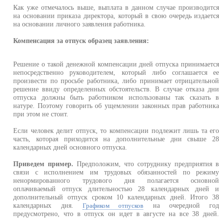
Как уже отмечалось выше, выплата в данном случае производитс
на основании приказа директора, который в свою очередь издаетс
на основании личного заявления работника.
Компенсация за отпуск образец заявления:
Решение о такой денежной компенсации дней отпуска принимаетс
непосредственно руководителем, который либо соглашается е
произвести по просьбе работника, либо принимает отрицательно
решение ввиду определенных обстоятельств. В случае отказа дн
отпуска должны быть работником использованы так сказать 
натуре. Поэтому говорить об ущемлении законных прав работник
при этом не стоит.
Если человек делит отпуск, то компенсации подлежит лишь та ег
часть, которая приходится на дополнительные дни свыше 2
календарных дней основного отпуска.
Приведем пример.
Предположим, что сотруднику предприятия 
связи с исполнением им трудовых обязанностей по режим
ненормированного трудового дня полагается основно
оплачиваемый отпуск длительностью 28 календарных дней 
дополнительный отпуск сроком 10 календарных дней. Итого 3
календарных дня.
на очередной го
Графиком отпусков
предусмотрено, что в отпуск он идет в августе на все 38 дней