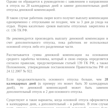
Однако он обращается к руководителю с заявлением о направлени
в отпуск на 28 календарных дней и замене дополнительных дне
отпуска денежной компенсацией.
В таком случае работник скорее всего получит выплату компенсаци
одновременно с отпускными не позднее, чем за 3 дня до ухода н
отдых. Норма касательно сроков выплаты отпускных закреплена 
ст. 136 ТК РФ.
Не рекомендуется производить выплату денежной компенсации 
счет дополнительного отпуска, пока работник не использова
основной отпуск либо его разделенные части.
Рассчитывается сумма денежной компенсации на основани
среднего заработка человека, который в свою очередь определяетс
согласно правилам, предусмотренным статьей 139 ТК РФ, а такж
Положением, утвержденным постановлением Правительства РФ о
24.12.2007 № 922.
Если продолжительность основного отпуска больше, чем
2
календарных дней
(к примеру это может быть 30 календарны
дней), то денежной компенсацией может быть замене
дополнительный отпуск и 2 дня основного отпуска.
Существуют и такие варианты, когда основной отпуск оформляетс
в календарных днях, а дополнительный – в рабочих. В этом случа
часть отпуска, компенсируемая денежной выплатой, должна быт