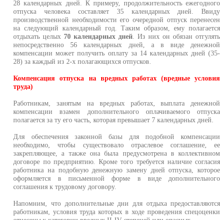
28 календарных дней. К примеру, продолжительность ежегодног
отпуска человека составляет 35 календарных дней. Ввид
производственной необходимости его очередной отпуск перенесе
на следующий календарный год. Таким образом, ему полагаетс
отдыхать целых
70 календарных дней
. Из них он обязан отгулят
непосредственно 56 календарных дней, а в виде денежно
компенсации может получить оплату за 14 календарных дней (35
28) за каждый из 2-х полагающихся отпусков.
Компенсация отпуска на вредных работах (вредные услови
труда)
Работникам, занятым на вредных работах, выплата денежно
компенсации взамен дополнительного оплачиваемого отпуск
полагается за ту его часть, которая превышает 7 календарных дней.
Для обеспечения законной базы для подобной компенсаци
необходимо, чтобы существовало отраслевое соглашение, е
закрепляющее, а также она была предусмотрена в коллективно
договоре по предприятию. Кроме того требуется наличие согласи
работника на подобную денежную замену дней отпуска, которо
оформляется в письменной форме в виде дополнительног
соглашения к трудовому договору.
Напомним, что дополнительные дни для отдыха предоставляютс
работникам, условия труда которых в ходе проведения спецоценк
отнесены к категории вредных II-IV степеней или опасных.