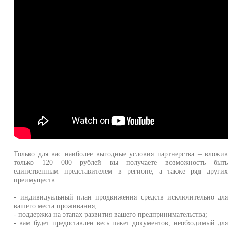
Только для вас наиболее выгодные условия партнерства – вложи
только 120 000 рублей вы получаете возможность быт
единственным представителем в регионе, а также ряд други
преимуществ:
- индивидуальный план продвижения средств исключительно дл
вашего места проживания;
- поддержка на этапах развития вашего предпринимательства;
- вам будет предоставлен весь пакет документов, необходимый дл