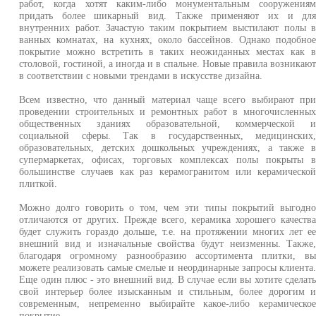
работ, когда хотят каким-либо монументальным сооружения
придать более шикарный вид. Также применяют их и дл
внутренних работ. Зачастую таким покрытием выстилают полы 
ванных комнатах, на кухнях, около бассейнов. Однако подобно
покрытие можно встретить в таких неожиданных местах как 
столовой, гостиной, а иногда и в спальне. Новые правила возникаю
в соответствии с новыми трендами в искусстве дизайна.
Всем известно, что данный материал чаще всего выбирают пр
проведении строительных и ремонтных работ в многочисленны
общественных зданиях образовательной, коммерческой 
социальной сферы. Так в государственных, медицинских
образовательных, детских дошкольных учреждениях, а также 
супермаркетах, офисах, торговых комплексах полы покрыты 
большинстве случаев как раз керамогранитом или керамическо
плиткой.
Можно долго говорить о том, чем эти типы покрытий выгодн
отличаются от других. Прежде всего, керамика хорошего качеств
будет служить гораздо дольше, т.е. на протяжении многих лет е
внешний вид и изначальные свойства будут неизменны. Также
благодаря огромному разнообразию ассортимента плитки, в
можете реализовать самые смелые и неординарные запросы клиента
Еще один плюс - это внешний вид. В случае если вы хотите сделат
свой интерьер более изысканным и стильным, более дорогим 
современным, непременно выбирайте какое-либо керамическо
покрытие.