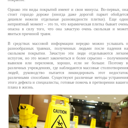
Однако эти виды покрытий имеют и свои минусы. Во-первых, он
стоит гораздо дороже (иногда даже дорогой паркет обойдетс
дешевле нежели отдельные разновидности плитки). Еще оди
неприятный момент – это то, что керамическая плитка бывает очен
опасна в силу того, что она зачастую очень скользкая и може
явиться причиной травм.
В средствах массовой информации нередко можно услышать 
разнообразных травмах, полученных людьми после падения н
скользком покрытии. Зачастую эти люди отделываются легки
испугом, но это может закончиться и более серьезно – получение
вывихов или переломов, хорошо, если не больше. Поэтому 
различных учреждениях, где наблюдаются массовые столпотворени
людей, руководство пытается ликвидировать этот недостато
различными способами. Существуют различные методы устранени
этого дефекта и специалисты, готовые помочь в претворении вашег
плана в жизнь.