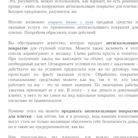
Это, разумеется, можно использовать, как вариант, но есть решени
проще – взять на вооружение антискользящее покрытие для плитки
Которое предложите, разумеется, вы.
Вполне возможно
продавая средства 
открыть бизнес с нуля
оказывая услуги по применению антискользящего покрытия дл
плитки. Попробуем обрисовать план действий.
Вы обустраиваете агентство, которое продает
антискользяще
покрытие
для ступеней плитки. Можете также включить в это
список керамогранит и мозаику. Схема работы проста и понятна
При получении заказа вы выезжаете на объект, где производит
необходимый расчет. Оговариваете условия по оплате с заказчиком 
действуете вы на условиях предоплаты или же по договору он
происходит по факту оказания услуги. Обработать покрыти
специальными средствами можете как вы, так и те, кто уж
работают на вас – это не имеет значения. По окончанию работ
заказчик принимает ее у вас. В итоге – у вас деньги и довольны
клиент, у него то же самое на вид напольное покрытие, но отнын
нисколько не травмоопасное.
Помимо этого вы можете
продавать антискользящее покрыти
для плитки
– как оптом, так и в розницу, ведь вашими клиентам
могут стать не только желающие обеспечить себе безопасность дома
но и такие же предприниматели, как вы.
Вам представлены два варианта, как можно организоват