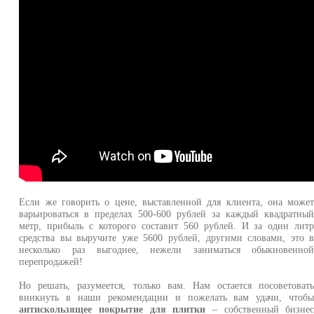
Если же говорить о цене, выставленной для клиента, она може
варьироваться в пределах 500-600 рублей за каждый квадратны
метр, прибыль с которого составит 560 рублей. И за один лит
средства вы выручите уже 5600 рублей, другими словами, это 
несколько раз выгоднее, нежели заниматься обыкновенно
перепродажей!
Но решать, разумеется, только вам. Нам остается посоветоват
вникнуть в наши рекомендации и пожелать вам удачи, чтоб
антискользящее покрытие для плитки
– собственный бизне