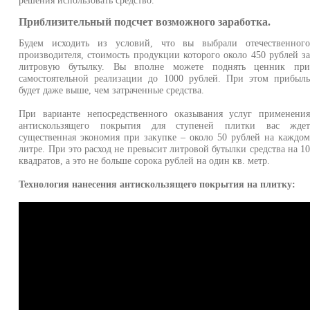
решения использовать средство.
Приблизительный подсчет возможного заработка.
Будем исходить из условий, что вы выбрали отечественног
производителя, стоимость продукции которого около 450 рублей з
литровую бутылку. Вы вполне можете поднять ценник пр
самостоятельной реализации до 1000 рублей. При этом прибыл
будет даже выше, чем затраченные средства.
При варианте непосредственного оказывания услуг применени
антискользящего покрытия для ступеней плитки вас жде
существенная экономия при закупке – около 50 рублей на каждо
литре. При это расход не превысит литровой бутылки средства на 1
квадратов, а это не больше сорока рублей на один кв. метр.
Технология нанесения антискользящего покрытия на плитку: