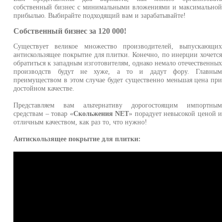
собственный бизнес с минимальными вложениями и максимально
прибылью. Выбирайте подходящий вам и зарабатывайте!
Собственный бизнес за 120 000!
Существует великое множество производителей, выпускающи
антискользящее покрытие для плитки. Конечно, по инерции хочетс
обратиться к западным изготовителям, однако немало отечественны
производств будут не хуже, а то и дадут фору. Главны
преимуществом в этом случае будет существенно меньшая цена пр
достойном качестве.
Представляем вам альтернативу дорогостоящим импортны
средствам – товар «
Скольжения NET
» порадует невысокой ценой 
отличным качеством, как раз то, что нужно!
Антискользящее покрытие для плитки: