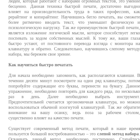
людей, которые работают с наборами огромных текстов, это умени
бесценно. Данная техника быстрой печати, достаточно выгодн
влияет на производительность труда в таких профессиях, ка
рерайтинг и копирайтинг. Научившись бегло печатать, вы сможет
более ритмично вводить текст, что уменьшит физическую 
психологическую нагрузку. Так же преимуществом быстрой печати
является изложение логической мысли, которое способствует легк
поспевать за ходом собственных мыслей. К тому же, ваши глаз
быстро устают, от постоянного перевода взгляда с монитора н
клавиатуру и обратно. Следовательно, научившись слепому метод
набора, мы бережем свое зрение.
Как научиться быстро печатать
Для начала необходимо запомнить, как располагаются клавиши. 
течении десяти минут посмотрите на один ряд клавиатуры, пото
попробуйте содержащие его буквы, перенести на бумагу. Данно
упражнение, необходимо повторять для каждого ряда, по нескольк
раз в день. Далее необходимо выбрать инструмент
Предпочтительней считается эргономичная клавиатура, но можн
воспользоваться обычной изогнутой клавиатурой. Так же обратит
внимание на вашу осанку, ведь поза за рабочем столом
существенно влияет на качество печати.
Существует современный метод печати, который в наше врем
пользуется большой востребованностью – это
слепой метод набора
Осваивать данный метод, необходимо постепенно. Старайтес