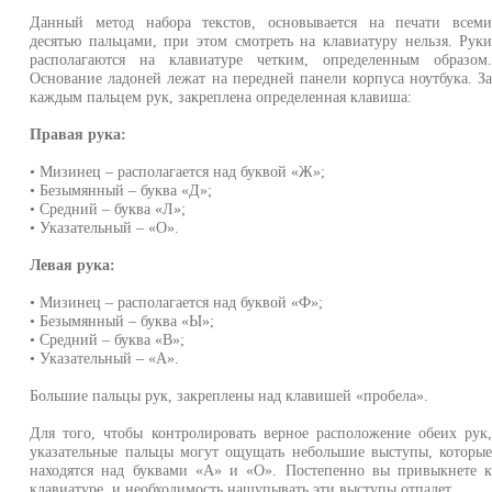
Данный метод набора текстов, основывается на печати всем
десятью пальцами, при этом смотреть на клавиатуру нельзя. Рук
располагаются на клавиатуре четким, определенным образом
Основание ладоней лежат на передней панели корпуса ноутбука. З
каждым пальцем рук, закреплена определенная клавиша:
Правая рука:
• Мизинец – располагается над буквой «Ж»;
• Безымянный – буква «Д»;
• Средний – буква «Л»;
• Указательный – «О».
Левая рука:
• Мизинец – располагается над буквой «Ф»;
• Безымянный – буква «Ы»;
• Средний – буква «В»;
• Указательный – «А».
Большие пальцы рук, закреплены над клавишей «пробела».
Для того, чтобы контролировать верное расположение обеих рук
указательные пальцы могут ощущать небольшие выступы, которы
находятся над буквами «А» и «О». Постепенно вы привыкнете 
клавиатуре, и необходимость нащупывать эти выступы отпадет.