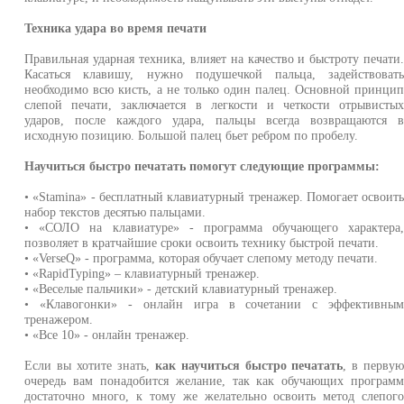
Техника удара во время печати
Правильная ударная техника, влияет на качество и быстроту печати
Касаться клавишу, нужно подушечкой пальца, задействоват
необходимо всю кисть, а не только один палец. Основной принци
слепой печати, заключается в легкости и четкости отрывисты
ударов, после каждого удара, пальцы всегда возвращаются 
исходную позицию. Большой палец бьет ребром по пробелу.
Научиться быстро печатать помогут следующие программы:
• «Stamina» - бесплатный клавиатурный тренажер. Помогает освоит
набор текстов десятью пальцами.
• «СОЛО на клавиатуре» - программа обучающего характера
позволяет в кратчайшие сроки освоить технику быстрой печати.
• «VerseQ» - программа, которая обучает слепому методу печати.
• «RapidTyping» – клавиатурный тренажер.
• «Веселые пальчики» - детский клавиатурный тренажер.
• «Клавогонки» - онлайн игра в сочетании с эффективны
тренажером.
• «Все 10» - онлайн тренажер.
Если вы хотите знать,
как научиться быстро печатать
, в перву
очередь вам понадобится желание, так как обучающих програм
достаточно много, к тому же желательно освоить метод слепог