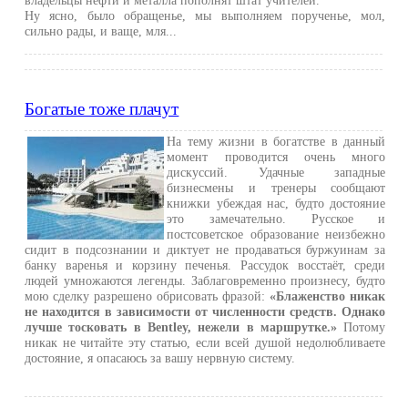
владельцы нефти и металла пополнят штат учителей.
Ну ясно, было обращенье, мы выполняем порученье, мол,
сильно рады, и ваще, мля...
Богатые тоже плачут
На тему жизни в богатстве в данный
момент проводится очень много
дискуссий. Удачные западные
бизнесмены и тренеры сообщают
книжки убеждая нас, будто достояние
это замечательно. Русское и
постсоветское образование неизбежно
сидит в подсознании и диктует не продаваться буржуинам за
банку варенья и корзину печенья. Рассудок восстаёт, среди
людей умножаются легенды. Заблаговременно произнесу, будто
мою сделку разрешено обрисовать фразой:
«Блаженство никак
не находится в зависимости от численности средств. Однако
лучше тосковать в Bentley, нежели в маршрутке.»
Потому
никак не читайте эту статью, если всей душой недолюбливаете
достояние, я опасаюсь за вашу нервную систему.