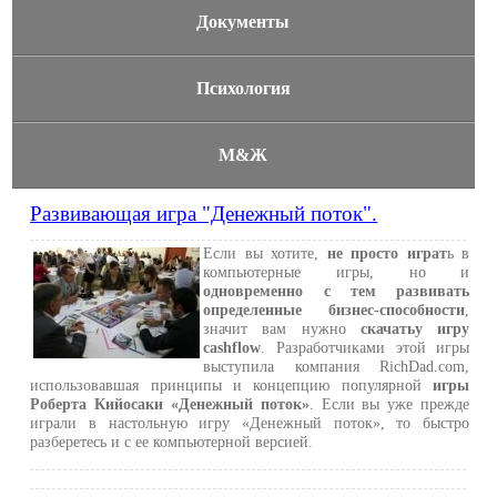
Документы
Психология
М&Ж
Развивающая игра "Денежный поток".
Если вы хотите,
не просто играт
ь в
компьютерные игры, но и
одновременно с тем развивать
определенные бизнес-способности
,
значит вам нужно
скачатьу игру
cashflow
. Разработчиками этой игры
выступила компания RichDad.com,
использовавшая принципы и концепцию популярной
игры
Роберта Кийосаки «Денежный поток»
. Если вы уже прежде
играли в настольную игру «Денежный поток», то быстро
разберетесь и с ее компьютерной версией.