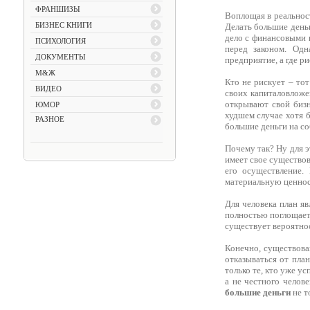
ФРАНШИЗЫ
Воплощая в реальност
БИЗНЕС КНИГИ
Делать большие день
дело с финансовыми 
ПСИХОЛОГИЯ
перед законом. Одн
ДОКУМЕНТЫ
предприятие, а где р
М&Ж
Кто не рискует – то
ВИДЕО
своих капиталовложе
открывают свой бизн
ЮМОР
худшем случае хотя б
РАЗНОЕ
большие деньги на соб
Почему так? Ну для э
имеет свое существова
его осуществление.
материальную ценнос
Для человека план яв
полностью поглощает 
существует вероятнос
Конечно, существова
отказываться от пла
только те, кто уже у
а не честного челов
большие деньги
не т