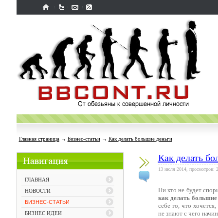
Главная страница
→
Бизнес-статьи
→
Как делать большие деньги
Как делать бо
13 июля 2014, просмотров: 
ГЛАВНАЯ
Ни кто не будет спори
НОВОСТИ
как делать большие
БИЗНЕС-СТАТЬИ
себе то, что хочется
не знают с чего начи
БИЗНЕС ИДЕИ