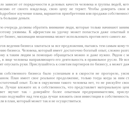
ло зависит от порядочности и деловых качеств человека и группы людей, кот
висимо от своего владельца, свою цену не теряет. Чтобы доверить свои 
одробное изучение плана, вариантов приобретения или продажи собственност
ть большие деньги.
вую очередь должны обратить внимание люди, которые только начинают заним
оэтому уязвимы. К аферистам на удочку может попасться даже опытный пр
ет бизнес, махинации мошенника может использовать против него самого же.
гов ведения бизнеса хвататься за все предложения, пытаясь тем самым кому-т
нию бизнеса. Человека, который имеет достаточно богатый опыт, сложно раз
тому к таким людям за помощью обращаться можно и даже нужно. Рядом с 
 в лице человека направляющего его деятельность в правильное русло. Не все
оит опускать руки. Прислушайтесь к советам партнеров по бизнесу, а может даж
ия собственного бизнеса было успешным и в скорости не прогорело, уясн
аном. План имеет свое реальное продолжение, только тогда когда за ним 
статочный опыт. Если в окружении такого человека нет, то не рискуйте сво
ы. Лучше вложите их в собственность, что представляет материальную це
ет звучит так - доверяйте более опытным предпринимателям, присл
рошо подумайте над тем куда лучше вложить свои инвестиции в собственност
или в план, который может так и не осуществиться.