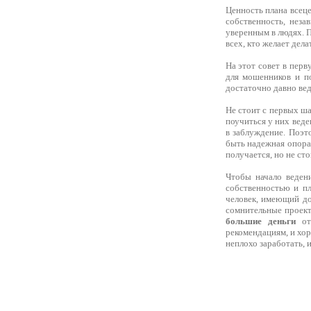
Ценность плана всеце
собственность, неза
уверенным в людях. П
всех, кто желает дела
На этот совет в пер
для мошенников и п
достаточно давно вед
Не стоит с первых ша
поучиться у них веде
в заблуждение. Поэ
быть надежная опора,
получается, но не ст
Чтобы начало веден
собственностью и пл
человек, имеющий до
сомнительные проект
большие деньги
отв
рекомендациям, и хо
неплохо заработать, 