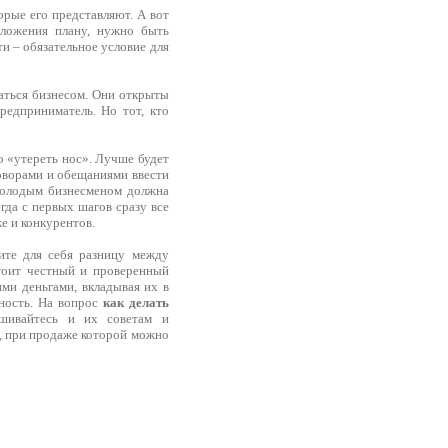
орые его представляют. А вот
вложения плану, нужно быть
и – обязательное условие для
аться бизнесом. Они открыты
едприниматель. Но тот, кто
о «утереть нос». Лучше будет
говорами и обещаниями ввести
молодым бизнесменом должна
гда с первых шагов сразу все
е и конкурентов.
ите для себя разницу между
стоит честный и проверенный
ими деньгами, вкладывая их в
нность. На вопрос
как делать
ушивайтесь и их советам и
ь, при продаже которой можно