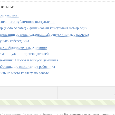
риалы:
ботных плат
спешного публичного выступления
р (Bodo Schafer) - финансовый консультант номер один
мпенсации за неиспользованный отпуск (пример расчета)
ушать собеседника
а к публичному выступлению
 манипуляции производителей
 демпинг? Плюсы и минусы демпинга
аботника по инициативе работника
ить на место коллегу по работе
и бизнес планы
,
бизнес книги
,
бизнес статьи
Копирование материала приветству