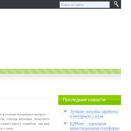
Последние новости
Лучшие способы заработка
о в голове возникает вопрос –
в интернете с нуля
ты, считая копейки, покупать
пускают массу ошибок, так как
IQMiner – идеальная
ь о нем.
инвестиционная платформа