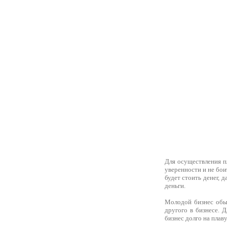
Для осуществления п
уверенности и не бои
будет стоить денег, 
деньги.
Молодой бизнес обыч
другого в бизнесе. 
бизнес долго на плав