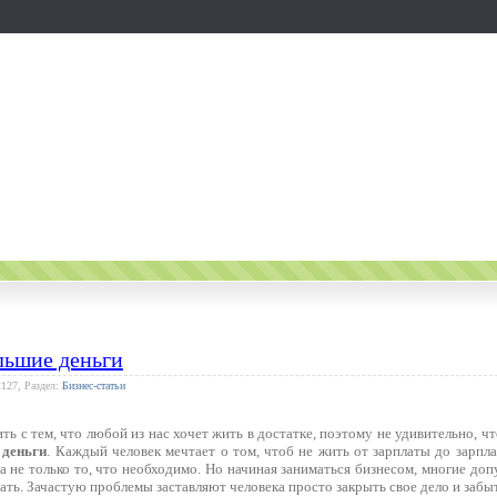
льшие деньги
2127, Раздел:
Бизнес-статьи
ть с тем, что любой из нас хочет жить в достатке, поэтому не удивительно, чт
 деньги
. Каждый человек мечтает о том, чтоб не жить от зарплаты до зарпла
, а не только то, что необходимо. Но начиная заниматься бизнесом, многие до
нать. Зачастую проблемы заставляют человека просто закрыть свое дело и забыт