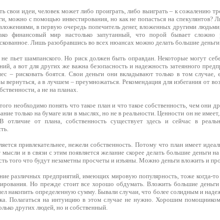
ь свои идеи, человек может либо проиграть, либо выиграть – к сожалению тре
ги, можно с помощью инвестирования, но как не попасться на спекулянтов? 
вложениями, в первую очередь попечитель денег, вложенных другими людьми,
ако финансовый мир настолько запутанный, что порой бывает сложно р
искованное. Лишь разобравшись во всех нюансах можно делать большие деньги
т не пьет шампанского. Но риск должен быть оправдан. Некоторые могут себ
ний, а вот для других же важна безопасность и надежность затеянного пред
ес – рисковать боятся. Свои деньги они вкладывают только в том случае, е
ы вернуться, а в лучшем – преумножаться. Рекомендация для избегания от в
ственности, а не на планах.
того необходимо понять что такое план и что такое собственность, чем они д
ние только на бумаге или в мыслях, но не в реальности. Ценности он не имеет,
 В отличие от плана, собственность существует здесь и сейчас в реальн
ть.
ляется привлекательнее, нежели собственность. Потому что план имеет идеа
мысли и в связи с этим появляется желание скорее делать большие деньги на
ть того что будут незаметны просчеты и изъяны. Можно деньги вложить и про
ние различных предприятий, имеющих мировую популярность, тоже когда-то 
нирования. Но прежде стоит все хорошо обдумать. Вложить большие деньги 
спел накопить определенную сумму. Бывали случаи, что более солидным и наде
ека. Полагаться на интуицию в этом случае не нужно. Хорошим помощником
олько других людей, но и собственный.