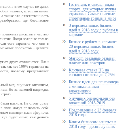
Го, петанк и сквош: виды
тьего, в этом случае не дано.
спорта, для которых нужна
Любой человек, который имеет
страховка. Самые нелепые
 а также это ответственность
спортивные травмы в мире
азобраться, где безопасное
.
3 перспективных бизнес-
идей в 2018 году с рублем в
е позволить рисковать частью
кармане
приятия. Люди которые только
Бизнес с рублем в кармане:
сли есть гарантия что они в
20 перспективных бизнес-
озможных просчетов – делайте
идей в 2018 году
Startcom реальные отзывы:
руг от друга отличаются. План
платит или лохотрон
 так как нет 100% гарантии на
Ключевая ставка ЦБ на
ости, поэтому представляет
сегодня снижена до 7,25%
Бизнес идеи для пенсионера
льный вид, внушает оптимизм,
с минимальными
 нем. Но за пеленой надежды,
вложениями
играть.
5 лучших бизнес-идей без
вложений 2018-2019
были планом. Не стоит сразу
в план могут позволить себе
Поздравление с 23 февраля
жным выглядел план афериста,
2018 года
 тут будут опыт,
как делать
Каким бизнесом заняться в
2018 году - десять лучших