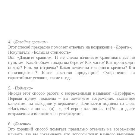
4. «Давайте сравним»
Этот способ прекрасно помогает отвечать на возражение «Дорого».
Покупатель: «Большая стоимость»
Вы: «Давайте сравним. И не спеша начинаете сравнивать все п
пунктам. Какой объем товара вы берете? Как часто? Как происходи
оплата? Есть ли отсрочка? Какая величина товарного кредита? Кт
производитель? Какое качество продукции? Существуют л
гарантийные условия, какие и т.д.
5. «Подмена»
Иногда этот способ работы с возражениями называют «Парафраз»
Первый прием подмены – вы заменяете возражение, сказанно
клиентом, на выгодное утверждение. Начинается подмена со слов
«Насколько я поняла (л)…», «Я верно вас поняла (л)?» - и дале
возражения изменяются на утверждения.
6. «Деление»
Это хороший способ помогает правильно отвечать на возражени
клиента, так вы доказываете, что дорогой товар намного выгоднее