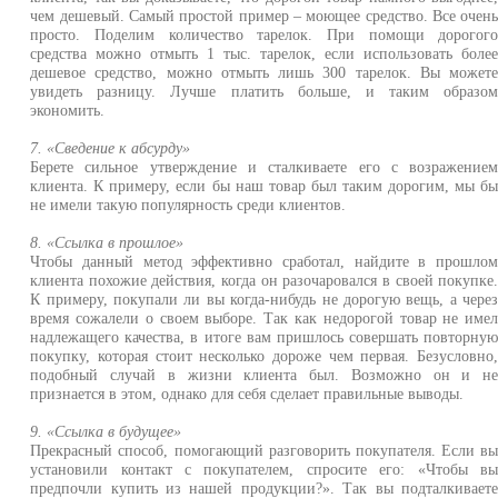
чем дешевый. Самый простой пример – моющее средство. Все очен
просто. Поделим количество тарелок. При помощи дорогог
средства можно отмыть 1 тыс. тарелок, если использовать боле
дешевое средство, можно отмыть лишь 300 тарелок. Вы может
увидеть разницу. Лучше платить больше, и таким образо
экономить.
7. «Сведение к абсурду»
Берете сильное утверждение и сталкиваете его с возражение
клиента. К примеру, если бы наш товар был таким дорогим, мы б
не имели такую популярность среди клиентов.
8. «Ссылка в прошлое»
Чтобы данный метод эффективно сработал, найдите в прошло
клиента похожие действия, когда он разочаровался в своей покупке
К примеру, покупали ли вы когда-нибудь не дорогую вещь, а чере
время сожалели о своем выборе. Так как недорогой товар не име
надлежащего качества, в итоге вам пришлось совершать повторну
покупку, которая стоит несколько дороже чем первая. Безусловно
подобный случай в жизни клиента был. Возможно он и н
признается в этом, однако для себя сделает правильные выводы.
9. «Ссылка в будущее»
Прекрасный способ, помогающий разговорить покупателя. Если в
установили контакт с покупателем, спросите его: «Чтобы в
предпочли купить из нашей продукции?». Так вы подталкивает