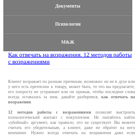
Документы
Психология
М&Ж
Как отвечать на возражения. 12 методов работы
с возражениями
Клиент возражает по разным причинам, возможно он не в духе ил
у него есть претензии к товару, может быть, то что вы предлагаете
его попросту не устраивает или он привык, чтобы последнее слов
всегда оставалась за ним, давайте разберемся,
как отвечать н
возражения
.
12 методов работы с возражениями
позволят выстроит
психологический контакт с покупателем. Не пытайтесь найт
«убойный» аргумент, как правило, его не существует. Вы может
считать его убедительным, а клиент, даже не обратит на нег
внимание. Нужно всегда отвечать на возражения даже есл