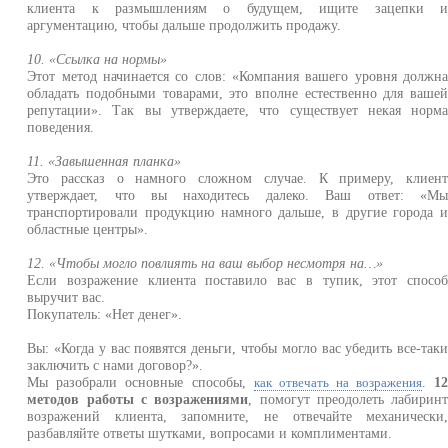
клиента к размышлениям о будущем, ищите зацепки 
аргументацию, чтобы дальше продолжить продажу.
10. «Ссылка на нормы»
Этот метод начинается со слов: «Компания вашего уровня должн
обладать подобными товарами, это вполне естественно для ваше
репутации». Так вы утверждаете, что существует некая норм
поведения.
11. «Завышенная планка»
Это рассказ о намного сложном случае. К примеру, клиен
утверждает, что вы находитесь далеко. Ваш ответ: «М
транспортировали продукцию намного дальше, в другие города 
областные центры».
12. «Чтобы могло повлиять на ваш выбор несмотря на…»
Если возражение клиента поставило вас в тупик, этот спосо
выручит вас.
Покупатель: «Нет денег».
Вы: «Когда у вас появятся деньги, чтобы могло вас убедить все-так
заключить с нами договор?».
Мы разобрали основные способы,
.
1
как отвечать на возражения
методов работы с возражениями
, помогут преодолеть лабирин
возражений клиента, запомните, не отвечайте механически
разбавляйте ответы шутками, вопросами и комплиментами.