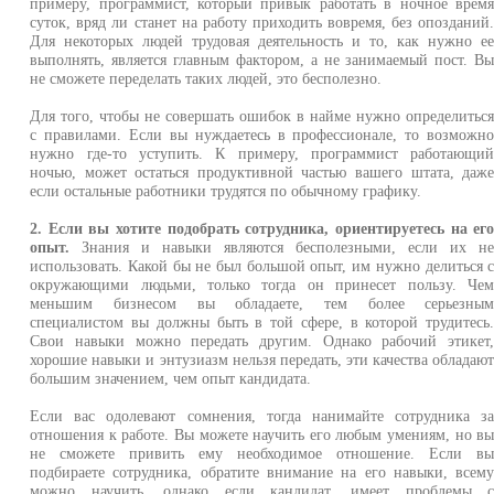
примеру, программист, который привык работать в ночное врем
суток, вряд ли станет на работу приходить вовремя, без опозданий
Для некоторых людей трудовая деятельность и то, как нужно е
выполнять, является главным фактором, а не занимаемый пост. В
не сможете переделать таких людей, это бесполезно.
Для того, чтобы не совершать ошибок в найме нужно определитьс
с правилами. Если вы нуждаетесь в профессионале, то возможн
нужно где-то уступить. К примеру, программист работающи
ночью, может остаться продуктивной частью вашего штата, даж
если остальные работники трудятся по обычному графику.
2. Если вы хотите подобрать сотрудника, ориентируетесь на ег
опыт.
Знания и навыки являются бесполезными, если их н
использовать. Какой бы не был большой опыт, им нужно делиться 
окружающими людьми, только тогда он принесет пользу. Че
меньшим бизнесом вы обладаете, тем более серьезны
специалистом вы должны быть в той сфере, в которой трудитесь
Свои навыки можно передать другим. Однако рабочий этикет
хорошие навыки и энтузиазм нельзя передать, эти качества обладаю
большим значением, чем опыт кандидата.
Если вас одолевают сомнения, тогда нанимайте сотрудника з
отношения к работе. Вы можете научить его любым умениям, но в
не сможете привить ему необходимое отношение. Если в
подбираете сотрудника, обратите внимание на его навыки, всем
можно научить, однако если кандидат, имеет проблемы 