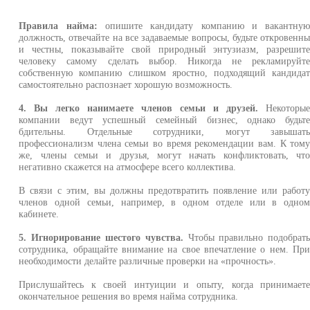
Правила найма:
опишите кандидату компанию и вакантну
должность, отвечайте на все задаваемые вопросы, будьте откровенн
и честны, показывайте свой природный энтузиазм, разрешит
человеку самому сделать выбор. Никогда не рекламируйт
собственную компанию слишком яростно, подходящий кандида
самостоятельно распознает хорошую возможность.
4. Вы легко нанимаете членов семьи и друзей.
Некоторы
компании ведут успешный семейный бизнес, однако будьт
бдительны. Отдельные сотрудники, могут завышат
профессионализм члена семьи во время рекомендации вам. К том
же, члены семьи и друзья, могут начать конфликтовать, чт
негативно скажется на атмосфере всего коллектива.
В связи с этим, вы должны предотвратить появление или работ
членов одной семьи, например, в одном отделе или в одно
кабинете.
5. Игнорирование шестого чувства.
Чтобы правильно подобрат
сотрудника, обращайте внимание на свое впечатление о нем. Пр
необходимости делайте различные проверки на «прочность».
Прислушайтесь к своей интуиции и опыту, когда принимает
окончательное решения во время найма сотрудника.