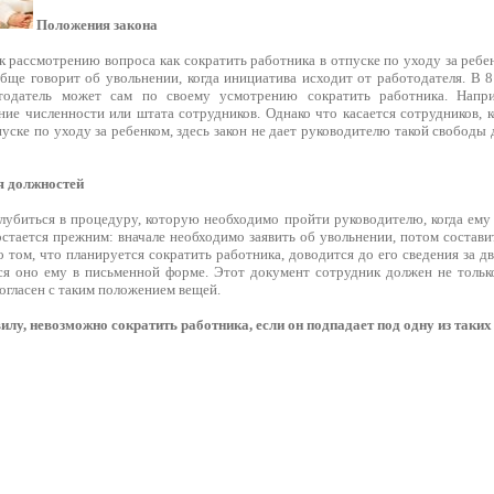
Положения закона
 рассмотрению вопроса как сократить работника в отпуске по уходу за ребен
обще говорит об увольнении, когда инициатива исходит от работодателя. В 
отодатель может сам по своему усмотрению сократить работника. Напр
ние численности или штата сотрудников. Однако что касается сотрудников, 
пуске по уходу за ребенком, здесь закон не дает руководителю такой свободы
я должностей
глубиться в процедуру, которую необходимо пройти руководителю, когда ему
стается прежним: вначале необходимо заявить об увольнении, потом составит
о том, что планируется сократить работника, доводится до его сведения за д
ся оно ему в письменной форме. Этот документ сотрудник должен не только
согласен с таким положением вещей.
лу, невозможно сократить работника, если он подпадает под одну из таких