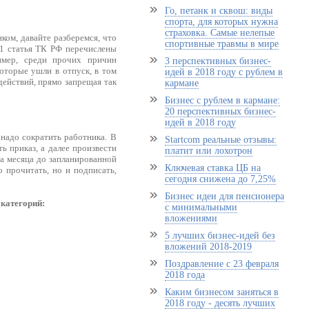
Го, петанк и сквош: виды
спорта, для которых нужна
страховка. Самые нелепые
ком, давайте разберемся, что
спортивные травмы в мире
81 статья ТК РФ перечислены
имер, среди прочих причин
3 перспективных бизнес-
которые ушли в отпуск, в том
идей в 2018 году с рублем в
 действий, прямо запрещая так
кармане
Бизнес с рублем в кармане:
20 перспективных бизнес-
идей в 2018 году
 надо сократить работника. В
Startcom реальные отзывы:
ь приказ, а далее произвести
платит или лохотрон
ва месяца до запланированной
Ключевая ставка ЦБ на
 прочитать, но и подписать,
сегодня снижена до 7,25%
Бизнес идеи для пенсионера
 категорий:
с минимальными
вложениями
5 лучших бизнес-идей без
вложений 2018-2019
Поздравление с 23 февраля
2018 года
Каким бизнесом заняться в
2018 году - десять лучших