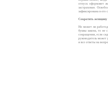
отпуск оформляет же
застрахован. Освобо
зафиксирована в его 
Сократить женщину
Но может ли работод
буквы закона, то не 
сокращении, если сид
руководитель может у
и все ответы на вопр