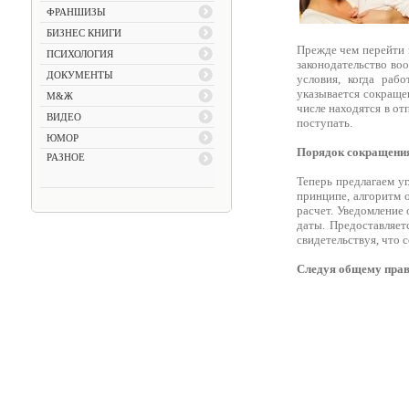
ФРАНШИЗЫ
БИЗНЕС КНИГИ
Прежде чем перейти к
ПСИХОЛОГИЯ
законодательство во
ДОКУМЕНТЫ
условия, когда раб
указывается сокраще
М&Ж
числе находятся в от
ВИДЕО
поступать.
ЮМОР
Порядок сокращени
РАЗНОЕ
Теперь предлагаем у
принципе, алгоритм о
расчет. Уведомление 
даты. Предоставляет
свидетельствуя, что 
Следуя общему прави