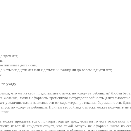
о трех лет;
ны;
воспитывает детей сам;
о четырнадцати лет или с детьми-инвалидами до восемнадцати лет;
е.
 по уходу
ремся, что же из себя представляет отпуск по уходу за ребенком? Любая бере
ее желание, может оформить временную нетрудоспособность длительностью
жет увеличиваться в зависимости от характера протекания беременности. Дан
отпуск по уходу за ребенком. Причем второй вид отпуска может получить не
енник.
а может продлеваться с полтора года до трех, если на то есть основания и
умент, который свидетельствует, что такой отпуск не оформил никто из се
 законодательство позволяет
сократить работника, находящегося в отпуске