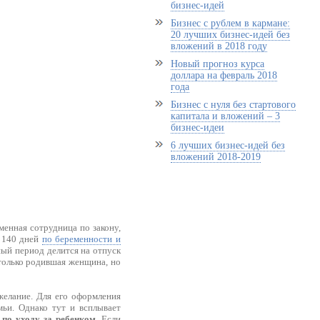
бизнес-идей
Бизнес с рублем в кармане:
20 лучших бизнес-идей без
вложений в 2018 году
Новый прогноз курса
доллара на февраль 2018
года
Бизнес с нуля без стартового
капитала и вложений – 3
бизнес-идеи
6 лучших бизнес-идей без
вложений 2018-2019
менная сотрудница по закону,
 140 дней
по беременности и
ный период делится на отпуск
 только родившая женщина, но
 желание. Для его оформления
мьи. Однако тут и всплывает
 по уходу за ребенком
. Если