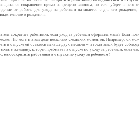
нщина, ее сокращение прямо запрещено законом, но если уйдет в него от
ждение от работы для ухода за ребенком начинается с дня его рождения, 
свидетельстве о рождении.
атель сократить работника, если уход за ребенком оформила мама? Если пос
сможет. Но есть в этом деле несколько скользких моментов. Например, он мо
еть в отпуске ей осталось меньше двух месяцев – и тогда закон будет соблюд
волить женщину, которая пребывает в отпуске по уходу за ребенком, если ли
ос,
как сократить работника в отпуске по уходу за ребенком?