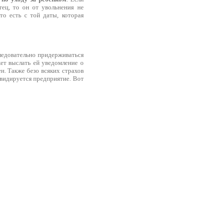
ец, то он от увольнения не
то есть с той даты, которая
ледовательно придерживаться
жет выслать ей уведомление о
ен. Также безо всяких страхов
квидируется предприятие. Вот