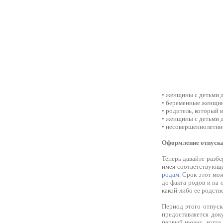
• женщины с детьми д
• беременные женщи
• родитель, который 
• женщины с детьми д
• несовершеннолетни
Оформление отпуска
Теперь давайте разбе
имея соответствующ
родам
. Срок этот мо
до факта родов и на 
какой-либо ее родств
Период этого отпуск
предоставляется док
первый нюанс, когда