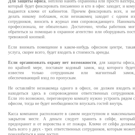
Для защиты офиса
, неплохо нанять охранника или просто вахтера
который будет фиксировать письменно и кто в офис заходит, и ком
выдаются ключи от кабинетов. Причем фиксировать всех, и н
делать никому поблажек, если незнакомец заходит с одним и
сотрудников, вносить в журнал имя сопровождающего. Нанимат
профессионала, не обязательно. Достаточно, чтобы работник мо
обратиться за помощью в охранное агентство или оборудовать пос
тревожной кнопкой.
Если внимать помещение в каком-нибудь офисном центре, така
услуга, скорее всего, будет входить в стоимость аренды.
Если организовать охрану нет возможности
, для защиты офиса
по крайней мере, поставьте кодовый замок, код которого буде
известен только сотрудникам или магнитный замок
обеспечивающий вход по пропускам.
Не оставляйте незнакомца одного в офисе, он должен входить 
находиться здесь в сопровождении ответственных сотрудников
Если это возможно, переговорную комнату нужно устроить рядом 
офисом, тогда не будет необходимости впускать гостей внутрь.
Касса компании расположите в самом недоступном и максимальн
закрытом месте. А деньги следует хранить в сейфе, которы
предохранит и от воровства и от пожара. Ключи от сейфа должн
быть всего у двух - трех ответственных сотрудников, которым може
понадобиться к ним доступ.