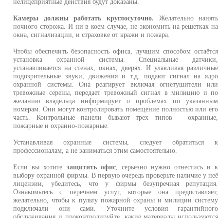
нелицеприятные действия будут доказаны.
Камеры должны работать круглосуточно.
Желательно нанят
ночного сторожа. И ни в коем случае, не экономить на решетках н
окна, сигнализации, и страховке от кражи и пожара.
Чтобы обеспечить безопасность офиса, лучшим способом остаётс
установка охранной системы. Специальные датчики
устанавливается на стенах, окнах, дверях. И улавливая различны
подозрительные звуки, движения и т.д. подают сигнал на ядр
охранной системы. Она реагирует включая огнетушители ил
тревожные серены, передает тревожный сигнал в милицию и п
желанию владельца информирует о проблемах по указанны
номерам. Они могут контролировать помещение полностью или ег
часть. Контрольные панели бывают трех типов – охранные
пожарные и охранно-пожарные.
Устанавливая охранные системы, следует обратиться 
профессионалам, а не заниматься этим самостоятельно.
Если вы хотите
защитить офис
, серьезно нужно отнестись и 
выбору охранной фирмы. В первую очередь проверьте наличие у не
лицензии, убедитесь, что у фирмы безупречная репутация
Ознакомьтесь с перечнем услуг, которые она предоставляет
желательно, чтобы к пульту пожарной охраны и милиции систем
подключали они сами. Уточните условия гарантийног
обслуживания и проконтролируйте, какие материалы используютс