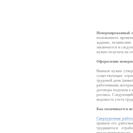
Ненормированный 
положенного времен
задание, независимо
заключается в следу
нужно получать на эт
Оформление ненорми
Вначале нужно утвер
существующих огран
трудовой день (инва
работниками, которые
договора подошла к 
роспись. Следующий 
ведомость учета тру
Как оплачивается н
Сверхурочная работ
правило его длительн
трудящегося отраб
продолжительности