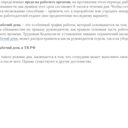
ы определенные
пределы рабочего времени
, на протяжении этого периода, р
занности, как правила этот срок составляет 8 часов в течении дня. Чтобы со
ся несколькими способами – привлечь его к переработке или учредить нено
о работодателей отдают свое предпочтение последнему варианту.
абочий день
– это особенный график работы, который основывается на том,
м обязанностям по приказу руководителя, как правило основная часть работ
чего времени. Трудовым Кодексом не установлено никаких ограничений каса
бочий день
, может распространяться как на руководителя отдела, так и на убо
абочий день в ТК РФ
такого режима дня, заключается в том, что сотрудник может выполнять свои
 и после него. Однако существуют и другие достоинства.