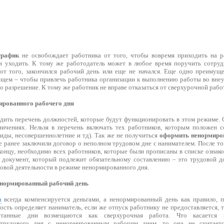
график
не освобождает работника от того, чтобы вовремя приходить на ра
и уходить. К тому же работодатель может в любое время поручить сотруд
 от того, закончился рабочий день или еще не начался. Еще одно преимущ
ющем – чтобы привлечь работника организации к выполнению работы во внеу
о разрешение. К тому же работник не вправе отказаться от сверхурочной рабо
рованного рабочего дня
дить перечень должностей, которые будут функционировать в этом режиме. О
ичениях. Нельзя в перечень включать тех работников, которым положен с
лиды, несовершеннолетние и тд). Так же не получиться
оформить ненормиро
 ранее заключили договор о неполном трудовом дне с нанимателем. После то
концу, необходимо всех работников, которые были прописаны в списке ознак
документ, который подлежит обязательному составлению – это трудовой до
довой деятельности в режиме ненормированного дня.
енормированный рабочий день
а
всегда компенсируется деньгами, а ненормированный день как правило, п
ость определяет наниматель, если же отпуск работнику не предоставляется, 
отанные дни возмещаются как сверхурочная работа. Что касается п
 трудового дня с ненормированным рабочим днем, то она не считает