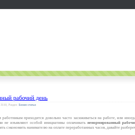
ный рабочий день
 3110, Раздел:
Бизнес-статьи
 работникам приходится довольно часто засиживаться на работе, или иногда
ели не изъявляют особой инициативы оплачивать
ненормированный рабочи
ть сэкономить нанимателю на оплате переработанных часов, давайте разберем