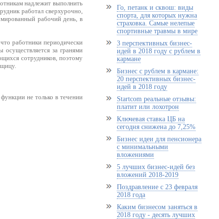
аботникам надлежит выполнить
Го, петанк и сквош: виды
трудник работал сверхурочно,
спорта, для которых нужна
рмированный рабочий день, в
страховка. Самые нелепые
спортивные травмы в мире
 что работники периодически
3 перспективных бизнес-
ы осуществляется за гранями
идей в 2018 году с рублем в
ющихся сотрудников, поэтому
кармане
рщицу.
Бизнес с рублем в кармане:
20 перспективных бизнес-
идей в 2018 году
 функции не только в течении
Startcom реальные отзывы:
платит или лохотрон
Ключевая ставка ЦБ на
сегодня снижена до 7,25%
Бизнес идеи для пенсионера
с минимальными
вложениями
5 лучших бизнес-идей без
вложений 2018-2019
Поздравление с 23 февраля
2018 года
Каким бизнесом заняться в
2018 году - десять лучших