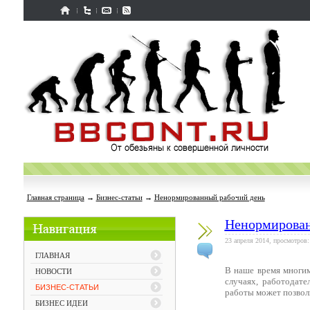
Главная страница
→
Бизнес-статьи
→
Ненормированный рабочий день
Ненормирован
23 апреля 2014, просмотров:
ГЛАВНАЯ
В наше время многим
НОВОСТИ
случаях, работодат
БИЗНЕС-СТАТЬИ
работы может позволи
БИЗНЕС ИДЕИ