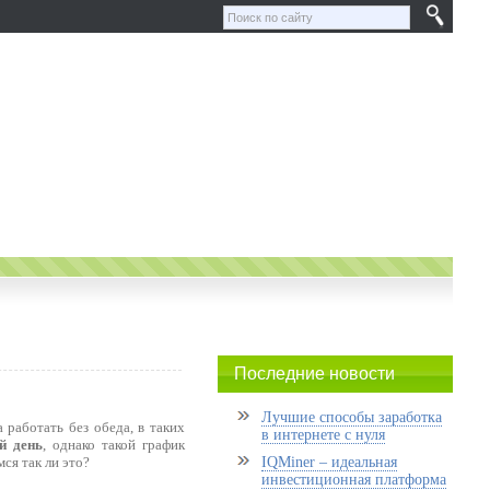
Последние новости
Лучшие способы заработка
 работать без обеда, в таких
в интернете с нуля
й день
, однако такой график
ся так ли это?
IQMiner – идеальная
инвестиционная платформа