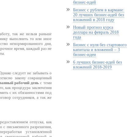
бизнес-идей
Бизнес с рублем в кармане:
20 лучших бизнес-идей без
вложений в 2018 году
Новый прогноз курса
доллара на февраль 2018
боту, так же нельзя раньше
года
нику выполнить то или иное
ество ненормированного дня,
Бизнес с нуля без стартового
рочное время, каждый раз не
капитала и вложений – 3
ты.
бизнес-идеи
6 лучших бизнес-идей без
вложений 2018-2019
днако следует не забывать о
огласно закону сокращенный
ванный рабочий день
с теми
го, как процедура заключения
омить с их обязанностями под
говор сотрудников, а так же
редоставлением отпуска, как
то с письменного разрешения,
ереработки установленной
ся сверхурочной работой и