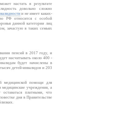
ожет настать в результате
лидность довольно сложно
нвалидности
и не имеет каких-
тво РФ относится с особой
оровья данной категории лиц
ом, зачастую в таких семьях
вания пенсий в 2017 году, и
удет насчитывать около 400 -
нвалидам будет начислены в
 тысяч детей-инвалидов и 203
ой медицинской помощи для
 медицинские учреждения, а
 оставаться платными, что
повестке дня в Правительстве
близких.