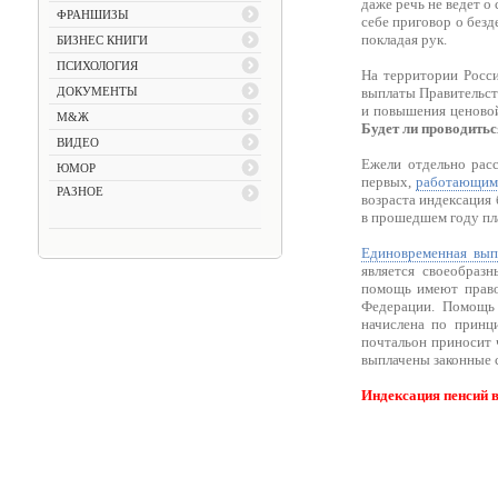
даже речь не ведет о
ФРАНШИЗЫ
себе приговор о безд
покладая рук.
БИЗНЕС КНИГИ
ПСИХОЛОГИЯ
На территории Росси
ДОКУМЕНТЫ
выплаты Правительств
и повышения ценовой
М&Ж
Будет ли проводитьс
ВИДЕО
Ежели отдельно расс
ЮМОР
первых,
работающим 
РАЗНОЕ
возраста индексация 
в прошедшем году пла
Единовременная вып
является своеобраз
помощь имеют право
Федерации. Помощь 
начислена по принц
почтальон приносит ч
выплачены законные с
Индексация пенсий в