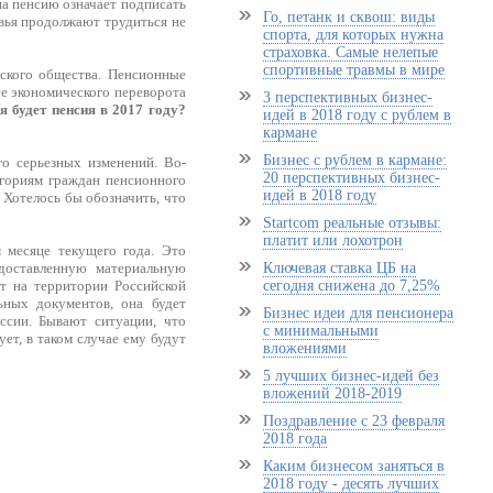
на пенсию означает подписать
Го, петанк и сквош: виды
овья продолжают трудиться не
спорта, для которых нужна
страховка. Самые нелепые
спортивные травмы в мире
ского общества. Пенсионные
се экономического переворота
3 перспективных бизнес-
я будет пенсия в 2017 году?
идей в 2018 году с рублем в
кармане
Бизнес с рублем в кармане:
о серьезных изменений. Во-
20 перспективных бизнес-
егориям граждан пенсионного
идей в 2018 году
 Хотелось бы обозначить, что
Startcom реальные отзывы:
платит или лохотрон
 месяце текущего года. Это
Ключевая ставка ЦБ на
доставленную материальную
сегодня снижена до 7,25%
т на территории Российской
ьных документов, она будет
Бизнес идеи для пенсионера
ссии. Бывают ситуации, что
с минимальными
ет, в таком случае ему будут
вложениями
5 лучших бизнес-идей без
вложений 2018-2019
Поздравление с 23 февраля
2018 года
Каким бизнесом заняться в
2018 году - десять лучших