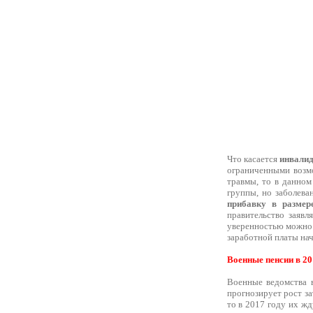
Что касается
инвалид
ограниченными возмо
травмы, то в данном
группы, но заболева
прибавку в разме
правительство заявл
уверенностью можно 
заработной платы нач
Военные пенсии в 20
Военные ведомства 
прогнозирует рост з
то в 2017 году их ж