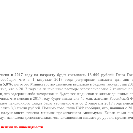
енсия в 2017 году по возрасту
будет составлять
13 600 рублей
. Глава Го
сообщил, что в 1 квартале 2017 года регулярные выплаты для лиц п
а 5,8%
, для этого Министерство финансов выделило в бюджет государства 2
етил, что в 2017 году на пенсионные расходы зарезервировано 7 триллионов
н, что задержек либо заморозок не будет, все люди свои законные денежные с
нил, что пенсия в 2017 году будет выплачена 45 млн. жителям Российской Ф
елем пенсионного фонда было уточнено, что со 2 квартала 2017 года пенс
авлять 8,8 тысяч рублей. Помимо того, глава ПФР сообщил, что,
начиная с 20
, получавшего пенсию меньше прожиточного минимума
. Ежели такая си
дут начислена дополнительная компенсационная выплата до уровня прожиточ
 пенсии по инвалидности