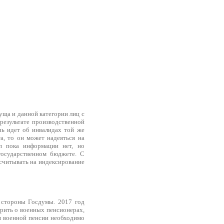
уща и данной категории лиц с
результате производственной
чь идет об инвалидах той же
а, то он может надеяться на
п пока информации нет, но
государственном бюджете. С
считывать на индексирование
 стороны Госдумы. 2017 год
орить о военных пенсионерах,
я военной пенсии необходимо