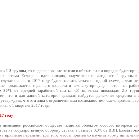
ов 1-3 группы
, то индексирование пенсии в обязательном порядке будет прис
жностями. Если речь идет о людях, получивших инвалидность 1 группы в 
 случае пенсия в 2017 году будет насчитываться по одной схеме, ежели ре
ние продолжается с раннего возраста и человеку присуща постоянная работ
ре 30%
от средней заработной платы. Об выплатах инвалидам 2-3 груп
яет, что и для данной категории граждан найдутся денежные средства в 
утверждать, что эти лица с ограниченными возможностями смело должны рас
иная с 1 квартала 2017 года.
17 году
в нынешнем российском обществе являются объектом особого интереса со
атрат на государственную оборону страны в размере 3,3% от ВВП. Ежели гов
дут приятные перемены. Для того, чтобы правильно изучить норму начислени