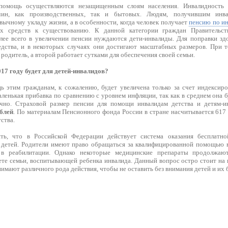
помощь осуществляются незащищенным слоям населения. Инвалидность м
чин, как производственных, так и бытовых. Людям, получившим инва
вычному укладу жизни, а в особенности, когда человек получает
пенсию по и
ых средств к существованию. К данной категории граждан Правительс
лее всего в увеличении пенсии нуждаются дети-инвалиды. Для поправки зд
дства, и в некоторых случаях они достигают масштабных размеров. При т
 родитель, а второй работает сутками для обеспечения своей семьи.
017 году будет для детей-инвалидов?
 этим гражданам, к сожалению, будет увеличена только за счет индексиро
аленькая прибавка по сравнению с уровнем инфляции, так как в среднем она б
чно. Страховой размер пенсии для помощи инвалидам детства и детям-и
ублей
. По материалам Пенсионного фонда России в стране насчитывается 617
ства.
ть, что в Российской Федерации действует система оказания бесплатн
детей. Родители имеют право обращаться за квалифицированной помощью в
в реабилитации. Однако некоторые медицинские препараты продолжают
ете семьи, воспитывающей ребенка инвалида. Данный вопрос остро стоит на 
имают различного рода действия, чтобы не оставить без внимания детей и их 