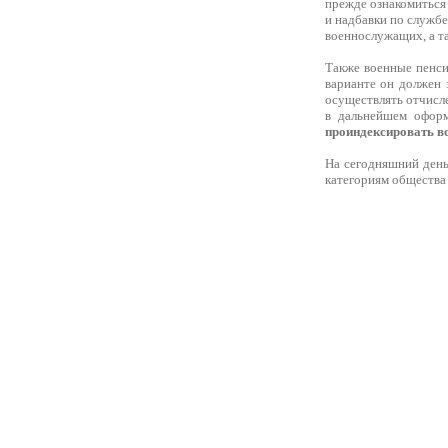
прежде ознакомиться
и надбавки по службе
военнослужащих, а та
Также военные пенси
варианте он должен 
осуществлять отчисле
в дальнейшем офор
проиндексировать в
На сегодняшний день
категориям общества