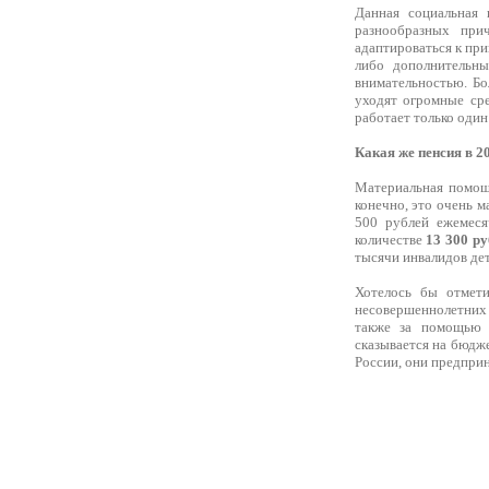
Данная социальная 
разнообразных при
адаптироваться к при
либо дополнительн
внимательностью. Бо
уходят огромные сре
работает только один
Какая же пенсия в 2
Материальная помощь
конечно, это очень м
500 рублей ежемеся
количестве
13 300 р
тысячи инвалидов дет
Хотелось бы отмети
несовершеннолетних 
также за помощью 
сказывается на бюдж
России, они предприн