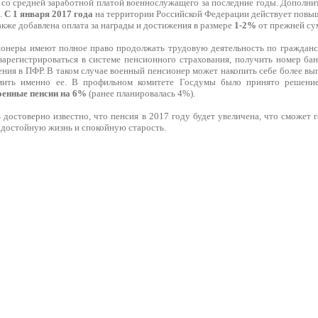
 со средней заработной платой военнослужащего за последние годы. Дополни
.
С 1 января 2017 года
на территории Российской Федерации действует повы
кже добавлена оплата за награды и достижения в размере
1-2%
от прежней су
онеры имеют полное право продолжать трудовую деятельность по гражданс
зарегистрироваться в системе пенсионного страхования, получить номер бан
ния в ПФР. В таком случае военный пенсионер может накопить себе более вы
мить именно ее. В профильном комитете Госдумы было принято решени
оенные пенсии на 6%
(ранее планировалась 4%).
 достоверно известно, что пенсия в 2017 году будет увеличена, что сможет
 достойную жизнь и спокойную старость.