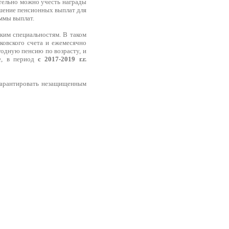
тельно можно учесть награды
шение пенсионных выплат для
ммы выплат.
ким специальностям. В таком
ковского счета и ежемесячно
годную пенсию по возрасту, и
е, в период
с 2017-2019 г.г.
 гарантировать незащищенным