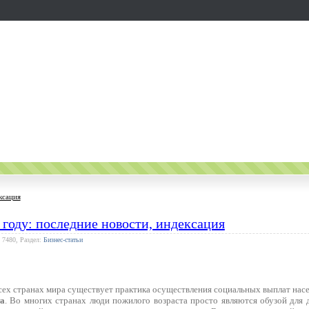
ксация
 году: последние новости, индексация
 7480, Раздел:
Бизнес-статьи
всех странах мира существует практика осуществления социальных выплат на
та
. Во многих странах люди пожилого возраста просто являются обузой для д