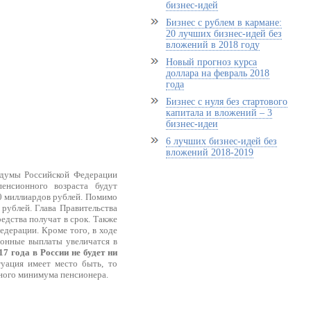
бизнес-идей
Бизнес с рублем в кармане:
20 лучших бизнес-идей без
вложений в 2018 году
Новый прогноз курса
доллара на февраль 2018
года
Бизнес с нуля без стартового
капитала и вложений – 3
бизнес-идеи
6 лучших бизнес-идей без
вложений 2018-2019
сдумы Российской Федерации
енсионного возраста будут
00 миллиардов рублей. Помимо
 рублей. Глава Правительства
редства получат в срок. Также
едерации. Кроме того, в ходе
ионные выплаты увеличатся в
17 года в России не будет ни
туация имеет место быть, то
ного минимума пенсионера.