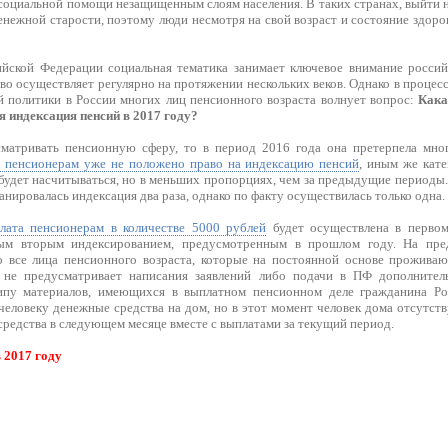
 социальной помощи незащищенным слоям населения. В таких странах, выйти 
енежной старости, поэтому люди несмотря на свой возраст и состояние здор
йской Федерации социальная тематика занимает ключевое внимание россий
о осуществляет регулярно на протяжении нескольких веков. Однако в процес
 политики в России многих лиц пенсионного возраста волнует вопрос:
Кака
я индексация пенсий в 2017 году?
матривать пенсионную сферу, то в период 2016 года она претерпела мног
пенсионерам уже не положено право на индексацию пенсий
, иным же кат
будет насчитываться, но в меньших пропорциях, чем за предыдущие периоды.
нировалась индексация два раза, однако по факту осуществилась только одна.
лата пенсионерам в количестве 5000 рублей
будет осуществлена в первом
ным вторым индексированием, предусмотренным в прошлом году. На пре
 все лица пенсионного возраста, которые на постоянной основе проживаю
не предусматривает написания заявлений либо подачи в ПФ дополнител
ипу материалов, имеющихся в выплатном пенсионном деле гражданина Ро
еловеку денежные средства на дом, но в этот момент человек дома отсутству
редства в следующем месяце вместе с выплатами за текущий период.
 2017 году