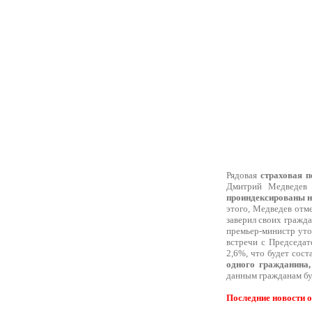
Рядовая
страховая п
Дмитрий Медведев 
проиндексированы н
этого, Медведев отм
заверил своих гражда
премьер-министр уточ
встречи с Председат
2,6%, что будет сост
одного гражданина
данным гражданам бу
Последние новости о