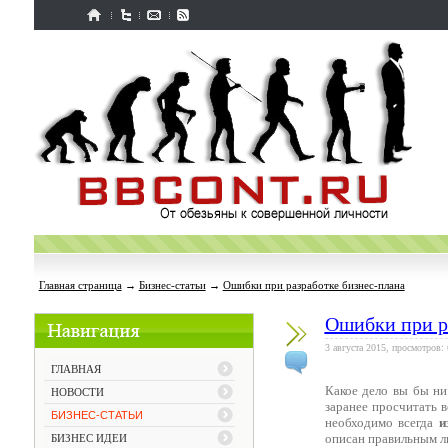
Главная страница
→
Бизнес-статьи
→
Ошибки при разработке бизнес-плана
Ошибки при р
3 августа 2015, просмотров:
ГЛАВНАЯ
Какое дело вы бы ни
НОВОСТИ
заранее просчитать 
БИЗНЕС-СТАТЬИ
необходимо всегда
и
описан правильным л
БИЗНЕС ИДЕИ