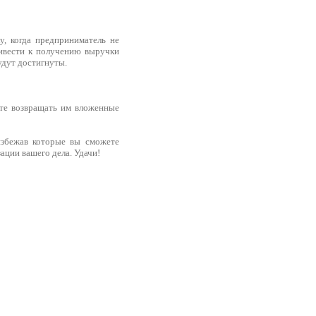
, когда предприниматель не
ивести к получению выручки
удут достигнуты.
ете возвращать им вложенные
избежав которые вы сможете
ации вашего дела. Удачи!