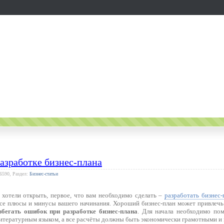
азработке бизнес-плана
 6590, Раздел:
Бизнес-статьи
 хотели открыть, первое, что вам необходимо сделать –
разработать бизнес-
все плюсы и минусы вашего начинания. Хороший бизнес-план может привлечь
збегать ошибок при разработке бизнес-плана
. Для начала необходимо по
итературным языком, а все расчёты должны быть экономически грамотными и