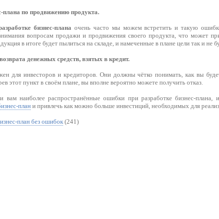
ес-плана по продвижению продукта.
азработке бизнес-плана
очень часто мы можем встретить и такую ошибку
внимания вопросам продажи и продвижения своего продукта, что может пр
укция в итоге будет пылиться на складе, и намеченные в плане цели так и не б
возврата денежных средств, взятых в кредит.
жен для инвесторов и кредиторов. Они должны чётко понимать, как вы буд
рев этот пункт в своём плане, вы вполне вероятно можете получить отказ.
ли вам наиболее распространённые ошибки при разработке бизнес-плана, 
бизнес-план
и привлечь как можно больше инвестиций, необходимых для реализ
изнес-план без ошибок
(241)