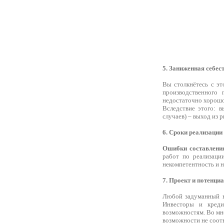
5. Заниженная себес
Вы столкнётесь с эт
производственного
недостаточно хорошо
Вследствие этого: в
случаев) – выход из р
6. Сроки реализации
Ошибки составления
работ по реализаци
некомпетентность и 
7. Проект и потенци
Любой задуманный в
Инвесторы и креди
возможностям. Во мн
возможности не соот