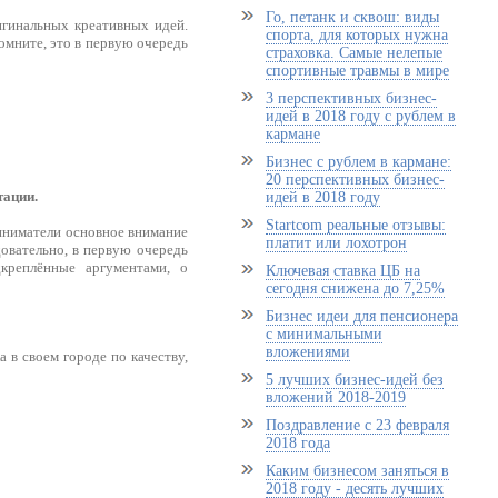
Го, петанк и сквош: виды
игинальных креативных идей.
спорта, для которых нужна
помните, это в первую очередь
страховка. Самые нелепые
спортивные травмы в мире
3 перспективных бизнес-
идей в 2018 году с рублем в
кармане
Бизнес с рублем в кармане:
20 перспективных бизнес-
тации.
идей в 2018 году
Startcom реальные отзывы:
риниматели основное внимание
платит или лохотрон
довательно, в первую очередь
креплённые аргументами, о
Ключевая ставка ЦБ на
сегодня снижена до 7,25%
Бизнес идеи для пенсионера
с минимальными
вложениями
а в своем городе по качеству,
5 лучших бизнес-идей без
вложений 2018-2019
Поздравление с 23 февраля
2018 года
Каким бизнесом заняться в
2018 году - десять лучших