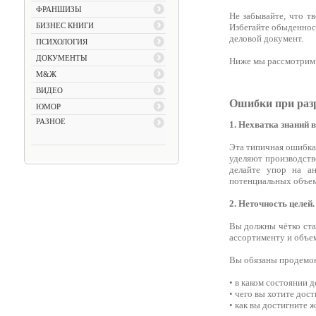
ФРАНШИЗЫ
Не забывайте, что т
БИЗНЕС КНИГИ
Избегайте обыденност
деловой документ.
ПСИХОЛОГИЯ
ДОКУМЕНТЫ
Ниже мы рассмотрим
М&Ж
ВИДЕО
Ошибки при разр
ЮМОР
РАЗНОЕ
1. Нехватка знаний 
Эта типичная ошибка
уделяют производств
делайте упор на ан
потенциальных объем
2. Неточность целей.
Вы должны чётко став
ассортименту и объ
Вы обязаны продемон
• в каком состоянии 
• чего вы хотите дост
• как вы достигните ж