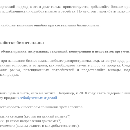
ворческий подход в этом деле только приветствуется, добавляйте больше ор
и, шаблонности и ошибок в языке и расчётах. Но не стоит перегибать палку, 
 наиболее
типичные ошибки при составлении бизнес-плана
.
аботке бизнес-плана
в области рынка, актуальных тенденций, конкуренции и недостаток аргумен
 при написании бизнес-плана наиболее распространена, ведь зачастую предп
енным вопросам, в то время, как необходимо изучить спрос на продукт. Сле
ализ рынка, потенциальных потребителей и представляйте выводы, под
ах продаж.
ить цель и знать, чего вы хотите. Например, к 2018 году стать лидером рынк
ему продаж
хлебобулочных изделий
.
стрировать инвесторам понимание трёх аспектов:
дела на сегодня (кто мы на данный момент?)
ичь (в каком направлении двигаемся?)
елаемого (кем вы станете и как добьетесь этого).