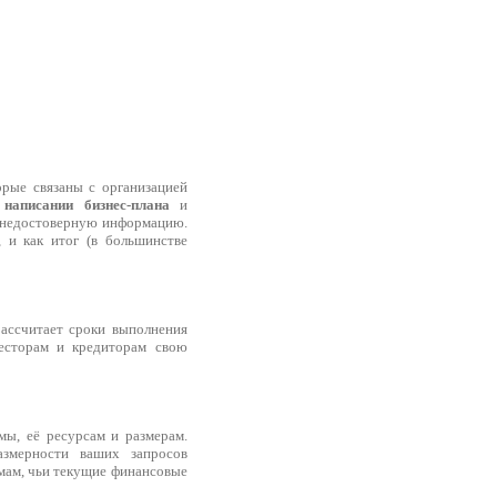
орые связаны с организацией
написании бизнес-плана
и
т недостоверную информацию.
 и как итог (в большинстве
рассчитает сроки выполнения
весторам и кредиторам свою
ы, её ресурсам и размерам.
змерности ваших запросов
мам, чьи текущие финансовые