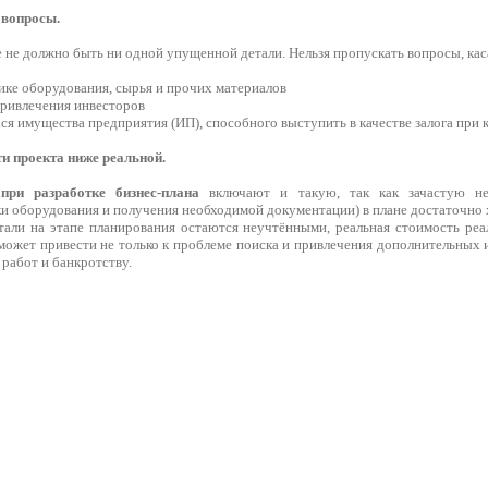
 вопросы.
е не должно быть ни одной упущенной детали. Нельзя пропускать вопросы, ка
ике оборудования, сырья и прочих материалов
привлечения инвесторов
ся имущества предприятия (ИП), способного выступить в качестве залога при 
ти проекта ниже реальной.
ри разработке бизнес-плана
включают и такую, так как зачастую не
ки оборудования и получения необходимой документации) в плане достаточно
етали на этапе планирования остаются неучтёнными, реальная стоимость реа
 может привести не только к проблеме поиска и привлечения дополнительных и
работ и банкротству.