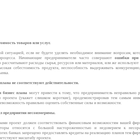
тоимость товаров или услуг.
ой ситуацией, если не будете уделять необходимое внимание вопросам, кот
 процесса. Начинающие предприниматели часто совершают
ошибки при 
 рассчитывают расходы сырья, ресурсов или материалов, или же использую
ысокая себестоимость продукта, неспособность выдерживать конкуренцию,
ынка.
 плана не соответствуют действительности.
 бизнес плана
могут привести к тому, что предприниматель неправильно 
и проекта (укажет слишком короткие), продемонстрировав тем самым ин
невозможность правильно оценить собственные силы и возможности.
ал предприятия несоизмеримы.
ами проект должен соответствовать финансовым возможностям вашей фирм
торы относятся с большой настороженностью и недоверием к несора
огих банках запрещено предоставлять кредиты на реализацию планов тем фир
ветствуют масштабу проекта.