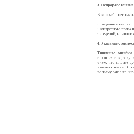
3. Непроработанные
В вашем бизнес-план
• сведений о поставщ
• конкретного плана 
• сведений, касающих
4. Указание стоимос
Типичные ошибки п
строительства, закуп
с тем, что многие д
указана в плане. Это
полному завершению 