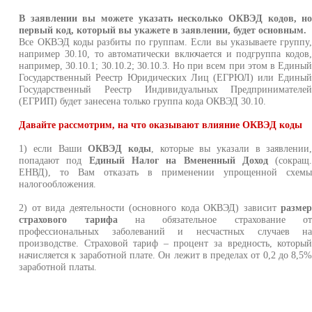
В заявлении вы можете указать несколько ОКВЭД кодов, н
первый код, который вы укажете в заявлении, будет основным.
Все ОКВЭД коды разбиты по группам. Если вы указываете группу
например 30.10, то автоматически включается и подгруппа кодов
например, 30.10.1; 30.10.2; 30.10.3. Но при всем при этом в Едины
Государственный Реестр Юридических Лиц (ЕГРЮЛ) или Едины
Государственный Реестр Индивидуальных Предпринимателе
(ЕГРИП) будет занесена только группа кода ОКВЭД 30.10.
Давайте рассмотрим, на что оказывают влияние ОКВЭД коды
1) если Ваши
ОКВЭД коды
, которые вы указали в заявлении
попадают под
Единый Налог на Вмененный Доход
(сокращ
ЕНВД), то Вам отказать в применении упрощенной схем
налогообложения.
2) от вида деятельности (основного кода ОКВЭД) зависит
разме
страхового тарифа
на обязательное страхование о
профессиональных заболеваний и несчастных случаев н
производстве. Страховой тариф – процент за вредность, которы
начисляется к заработной плате. Он лежит в пределах от 0,2 до 8,5
заработной платы.