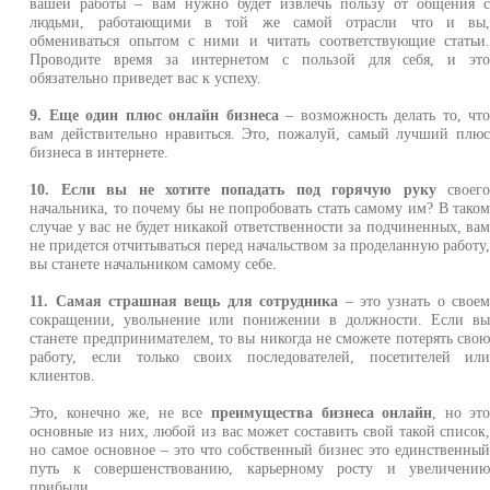
вашей работы – вам нужно будет извлечь пользу от общения 
людьми, работающими в той же самой отрасли что и вы
обмениваться опытом с ними и читать соответствующие статьи
Проводите время за интернетом с пользой для себя, и эт
обязательно приведет вас к успеху.
9. Еще один плюс онлайн бизнеса
– возможность делать то, чт
вам действительно нравиться. Это, пожалуй, самый лучший плю
бизнеса в интернете.
10. Если вы не хотите попадать под горячую руку
своег
начальника, то почему бы не попробовать стать самому им? В тако
случае у вас не будет никакой ответственности за подчиненных, ва
не придется отчитываться перед начальством за проделанную работу
вы станете начальником самому себе.
11. Самая страшная вещь для сотрудника
– это узнать о свое
сокращении, увольнение или понижении в должности. Если в
станете предпринимателем, то вы никогда не сможете потерять сво
работу, если только своих последователей, посетителей ил
клиентов.
Это, конечно же, не все
преимущества бизнеса онлайн
, но эт
основные из них, любой из вас может составить свой такой список
но самое основное – это что собственный бизнес это единственны
путь к совершенствованию, карьерному росту и увеличени
прибыли.