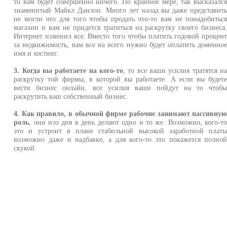
то вам будет совершенно ничего. По крайней мере, так высказалс
знаменитый Майкл Данлоп. Много лет назад вы даже представит
не могли что для того чтобы продать что-то вам не понадобитьс
магазин и вам не придется тратиться на раскрутку своего бизнеса
Интернет изменил все. Вместо того чтобы платить годовой процен
за недвижимость, вам все на всего нужно будет оплатить доменно
имя и хостинг.
3. Когда вы работаете на кого-то
, то все ваши усилия тратятся н
раскрутку той фирмы, в которой вы работаете. А если вы будет
вести бизнес онлайн, все усилия ваши пойдут на то чтоб
раскрутить ваш собственный бизнес.
4. Как правило, в обычной фирме рабочие занимают пассивну
роль
, они изо дня в день делают одно и то же. Возможно, кого-т
это и устроит в плане стабильной высокой заработной плат
возможно даже и надбавке, а для кого-то это покажется полно
скукой.