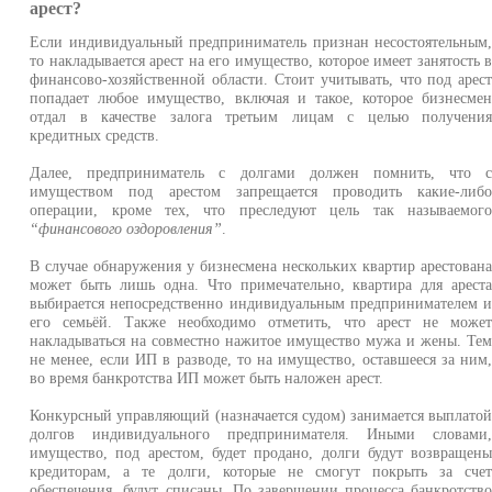
арест?
Если индивидуальный предприниматель признан несостоятельным
то накладывается арест на его имущество, которое имеет занятость 
финансово-хозяйственной области. Стоит учитывать, что под арес
попадает любое имущество, включая и такое, которое бизнесме
отдал в качестве залога третьим лицам с целью получени
кредитных средств.
Далее, предприниматель с долгами должен помнить, что 
имуществом под арестом запрещается проводить какие-либ
операции, кроме тех, что преследуют цель так называемог
“финансового оздоровления”
.
В случае обнаружения у бизнесмена нескольких квартир арестован
может быть лишь одна. Что примечательно, квартира для арест
выбирается непосредственно индивидуальным предпринимателем 
его семьёй. Также необходимо отметить, что арест не може
накладываться на совместно нажитое имущество мужа и жены. Те
не менее, если ИП в разводе, то на имущество, оставшееся за ним
во время банкротства ИП может быть наложен арест.
Конкурсный управляющий (назначается судом) занимается выплато
долгов индивидуального предпринимателя. Иными словами
имущество, под арестом, будет продано, долги будут возвращен
кредиторам, а те долги, которые не смогут покрыть за сче
обеспечения, будут списаны. По завершении процесса банкротств