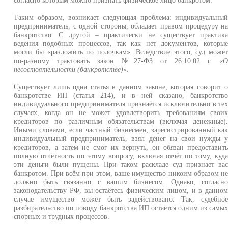
Таким образом, возникает следующая проблема: индивидуальны
предприниматель, с одной стороны, обладает правом процедуру н
банкротство. С другой – практически не существует практик
ведения подобных процессов, так как нет документов, которы
могли бы «разложить по полочкам». Вследствие этого, суд може
по-разному трактовать закон №27-ФЗ от 26.10.02 г.
«
несостоятельности (банкротстве)»
.
Существует лишь одна статья в данном законе, которая говорит 
банкротстве ИП (статья 214), и в ней сказано, банкротств
индивидуального предпринимателя признаётся исключительно в те
случаях, когда он не может удовлетворить требованиям свои
кредиторов по различным обязательствам (включая денежные)
Иными словами, если частный бизнесмен, зарегистрированный ка
индивидуальный предприниматель, взял денег на свои нужды 
кредиторов, а затем не смог их вернуть, он обязан предоставит
полную отчётность по этому вопросу, включая отчёт по тому, куд
эти деньги были пущены. При таком раскладе суд признает ва
банкротом. При всём при этом, ваше имущество никоим образом н
должно быть связанно с вашим бизнесом. Однако, согласн
законодательству РФ, вы остаётесь физическим лицом, и в данно
случае имущество может быть задействовано. Так, судебно
разбирательство по поводу банкротства ИП остаётся одним из самы
спорных и трудных процессов.