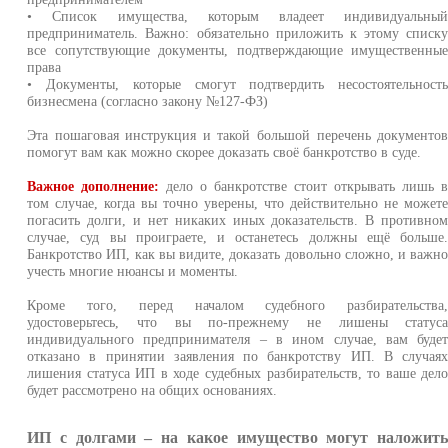
• Список имущества, которым владеет индивидуальны
предприниматель. Важно: обязательно приложить к этому списк
все сопутствующие документы, подтверждающие имущественны
права
• Документы, которые смогут подтвердить несостоятельност
бизнесмена (согласно закону №127-ФЗ)
Эта пошаговая инструкция и такой большой перечень документо
помогут вам как можно скорее доказать своё банкротство в суде.
Важное дополнение:
дело о банкротстве стоит открывать лишь 
том случае, когда вы точно уверены, что действительно не может
погасить долги, и нет никаких иных доказательств. В противно
случае, суд вы проиграете, и останетесь должны ещё больше
Банкротство ИП, как вы видите, доказать довольно сложно, и важн
учесть многие нюансы и моменты.
Кроме того, перед началом судебного разбирательства
удостоверьтесь, что вы по-прежнему не лишены статус
индивидуального предпринимателя – в ином случае, вам буде
отказано в принятии заявления по банкротству ИП. В случая
лишения статуса ИП в ходе судебных разбирательств, то ваше дел
будет рассмотрено на общих основаниях.
ИП с долгами – на какое имущество могут наложит