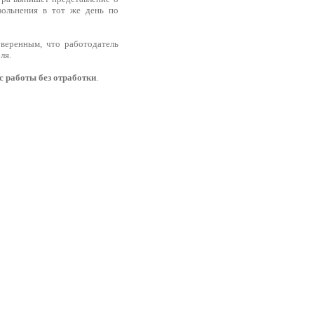
вольнения в тот же день по
веренным, что работодатель
ля.
с работы без отработки
.