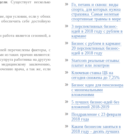
дели
. Существует несколько
Го, петанк и сквош: виды
спорта, для которых нужна
страховка. Самые нелепые
е, при условии, если у обеих
спортивные травмы в мире
 обеспечить себе достойную
3 перспективных бизнес-
идей в 2018 году с рублем в
 работа является сезонной, а
кармане
Бизнес с рублем в кармане:
20 перспективных бизнес-
 ней перечислены факторы, с
идей в 2018 году
и из таких причин являются:
д супруга работника на другую
Startcom реальные отзывы:
 медицинскому заключению,
платит или лохотрон
чению врача, а так же, если
Ключевая ставка ЦБ на
сегодня снижена до 7,25%
Бизнес идеи для пенсионера
с минимальными
вложениями
5 лучших бизнес-идей без
вложений 2018-2019
Поздравление с 23 февраля
2018 года
Каким бизнесом заняться в
2018 году - десять лучших