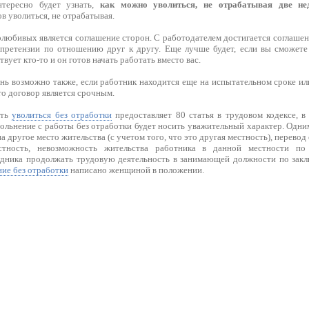
тересно будет узнать,
как можно уволиться, не отрабатывая две не
 уволиться, не отрабатывая.
юбивых является соглашение сторон. С работодателем достигается соглашени
претензии по отношению друг к другу. Еще лучше будет, если вы сможете
твует кто-то и он готов начать работать вместо вас.
нь возможно также, если работник находится еще на испытательном сроке или
то договор является срочным.
сть
уволиться без отработки
предоставляет 80 статья в трудовом кодексе, в
льнение с работы без отработки будет носить уважительный характер. Одним
на другое место жительства (с учетом того, что это другая местность), перево
тность, невозможность жительства работника в данной местности по
дника продолжать трудовую деятельность в занимающей должности по заклю
ние без отработки
написано женщиной в положении.