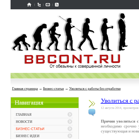
Главная страница
→
Бизнес-статьи
→
Уволиться с работы без отработки
Уволиться с р
12 августа 2014, просмотров
ГЛАВНАЯ
Причин уволиться с
НОВОСТИ
необходимо срочно у
БИЗНЕС-СТАТЬИ
существующая и новы
БИЗНЕС ИДЕИ