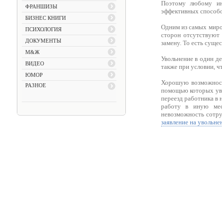
Поэтому любому ин
ФРАНШИЗЫ
эффективных способов
БИЗНЕС КНИГИ
Одним из самых мирол
ПСИХОЛОГИЯ
сторон отсутствуют 
ДОКУМЕНТЫ
замену. То есть сущес
М&Ж
Увольнение в один де
ВИДЕО
также при условии, ч
ЮМОР
Хорошую возможно
РАЗНОЕ
помощью которых уво
переезд работника в 
работу в иную мес
невозможность сотру
заявление на увольне