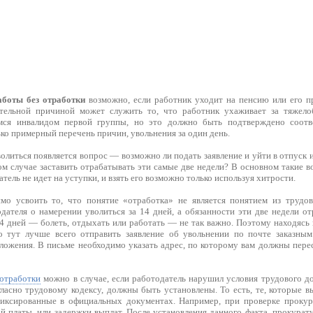
аботы без отработки
возможно, если работник уходит на пенсию или его п
тельной причиной может служить то, что работник ухаживает за тяжел
мся инвалидом первой группы, но это должно быть подтверждено соот
ько примерный перечень причин, увольнения за один день.
литься появляется вопрос — возможно ли подать заявление и уйти в отпуск 
ом случае заставить отрабатывать эти самые две недели? В основном такие 
тель не идет на уступки, и взять его возможно только используя хитрости.
мо усвоить то, что понятие «отработка» не является понятием из трудов
дателя о намерении уволиться за 14 дней, а обязанности эти две недели от
14 дней — болеть, отдыхать или работать — не так важно. Поэтому находясь
о тут лучше всего отправить заявление об увольнении по почте заказны
ложения. В письме необходимо указать адрес, по которому вам должны перес
 отработки
можно в случае, если работодатель нарушил условия трудового до
гласно трудовому кодексу, должны быть установлены. То есть, те, которые 
фиксированные в официальных документах. Например, при проверке прокур
й платы, или задержки выплат. После установления данного факта, прокурат