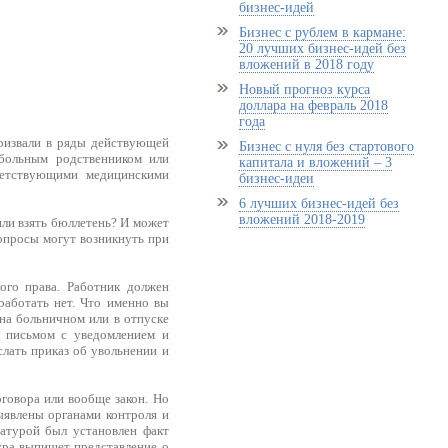
бизнес-идей
Бизнес с рублем в кармане:
20 лучших бизнес-идей без
вложений в 2018 году
Новый прогноз курса
доллара на февраль 2018
года
ризвали в ряды действующей
Бизнес с нуля без стартового
обольным родственником или
капитала и вложений – 3
ветствующими медицинскими
бизнес-идеи
6 лучших бизнес-идей без
вложений 2018-2019
или взять бюллетень? И может
вопросы могут возникнуть при
ого права. Работник должен
работать нет. Что именно вы
 на больничном или в отпуске
м письмом с уведомлением и
лать приказ об увольнении и
говора или вообще закон. Но
выявлены органами контроля и
атурой был установлен факт
ура выпишет представление о