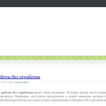
аботы без отработки
: 4795, Раздел:
Бизнес-статьи
 работы без отработки
может быть несколько. В жизни людей часто возни
волиться. Например, поступило предложение о новой вакансии, которая г
й работодатель просить приступить к выполнению обязанностей в срочном п