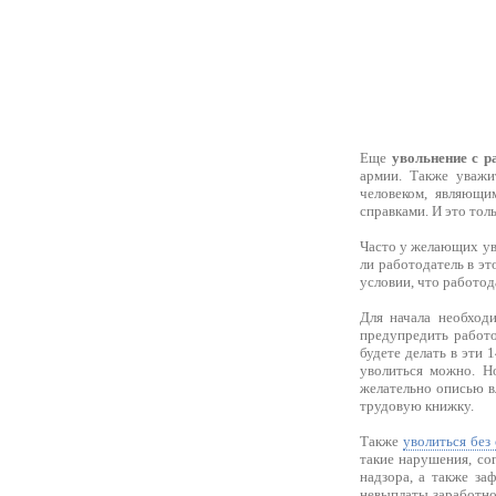
Еще
увольнение с р
армии. Также уважи
человеком, являющи
справками. И это тол
Часто у желающих уво
ли работодатель в эт
условии, что работода
Для начала необходи
предупредить работо
будете делать в эти 
уволиться можно. Н
желательно описью в
трудовую книжку.
Также
уволиться без
такие нарушения, со
надзора, а также за
невыплаты заработно