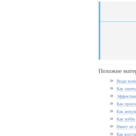
Похожие мате
Виды валю
Как занят
Эффективн
Как произ
Как аннул
Как хобби 
Имеет ли п
Как восст