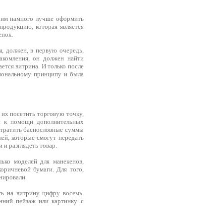
о им намного лучше оформить
продукцию, которая является
енок.
ы
, должен, в первую очередь,
накомления, он должен найти
ется витрина. И только после
циональному принципу и была
 их посетить торговую точку,
ся к помощи дополнительных
ы тратить баснословные суммы
лей, которые смогут передать
 и разглядеть товар.
ько моделей для манекенов,
оричневой бумаги. Для того,
нировали.
ть на витрину цифру восемь.
нний пейзаж или картинку с