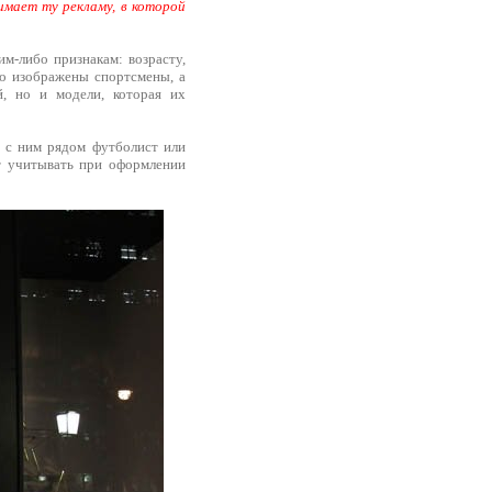
имает ту рекламу, в которой
м-либо признакам: возрасту,
го изображены спортсмены, а
, но и модели, которая их
о с ним рядом футболист или
ет учитывать при оформлении