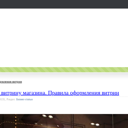
ормления витрин
 витрину магазина. Правила оформления витрин
8135, Раздел:
Бизнес-статьи