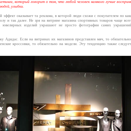
кетинга, который говорит о том, что любой человек намного лучше восприн
юдей, улыбки.
 эффект оказывает та реклама, в которой люди схожи с покупателем по каки
полу и так далее. Не зря на витрине магазина спортивных товаров чаще все
а ювелирных изделий украшают не просто фотографии самих украшений
ку Адидас. Если на витринах их магазинов представлен мяч, то обязательн
женские кроссовки, то обязательно на модели. Эту тенденцию также следу