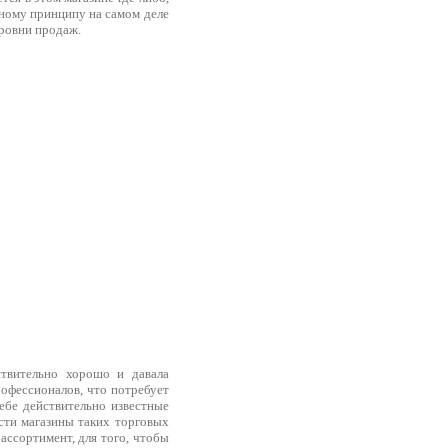
ному принципу на самом деле
ровни продаж.
ствительно хорошо и давала
рофессионалов, что потребует
ебе действительно известные
сти магазины таких торговых
ассортимент, для того, чтобы