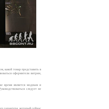
ом, какой товар представить в
воваться оформители витрин,
 же время является модным и
уководствоваться следует не
го характера, который сейчас