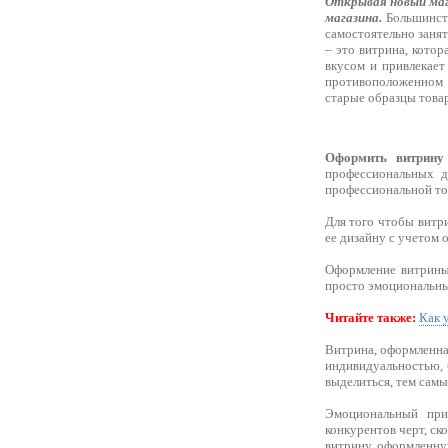
Открывая новый маг
магазина.
Большинств
самостоятельно занят
– это витрина, котор
вкусом и привлекает
противоположенном с
старые образцы товар
Оформить витрину
профессиональных д
профессиональной то
Для того чтобы витр
ее дизайну с учетом 
Оформление витрины
просто эмоциональны
Читайте также:
Как 
Витрина, оформленна
индивидуальностью, 
выделиться, тем самы
Эмоциональный при
конкурентов черт, ск
витрину, оформленную