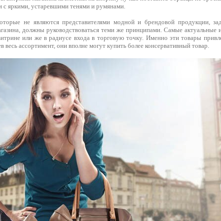
и с яркими, устаревшими тенями и румянами.
которые не являются представителями модной и брендовой продукции, зад
газина, должны руководствоваться теми же принципами. Самые актуальные
итрине или же в радиусе входа в торговую точку. Именно эти товары привл
ев весь ассортимент, они вполне могут купить более консервативный товар.