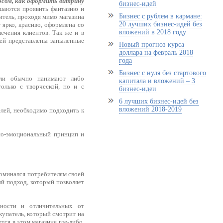
осом, как оформить витрину
бизнес-идей
шаются проявить фантазию и
Бизнес с рублем в кармане:
итель, проходя мимо магазина
20 лучших бизнес-идей без
 ярко, красиво, оформлена со
вложений в 2018 году
ечения клиентов. Так же и в
ней представлены запыленные
Новый прогноз курса
доллара на февраль 2018
года
Бизнес с нуля без стартового
ели обычно нанимают либо
капитала и вложений – 3
олько с творческой, но и с
бизнес-идеи
6 лучших бизнес-идей без
вложений 2018-2019
лей, необходимо подходить к
но-эмоциональный принцип и
поминался потребителям своей
й подход, который позволяет
ности и отличительных от
окупатель, который смотрит на
ся в этом магазине где-либо,