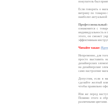
покупатель был прият
Если говорить о маг
витрину по товарно-
наиболее актуальной 
Профессиональный 
ознакомится с товар
индивидуальность и п
этого, он сможет ук
эффективным инструм
Читайте также:
Идея
Непременно, для того
просто выставить н
дизайнерских элемент
на дизайнерские элем
само настроение мага
Допустим, если в ма
сделайте желтый или
чтобы правильно офор
Или же перед наступ
Помимо этого и обра
различными цветами.