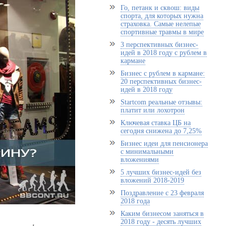
Го, петанк и сквош: виды
спорта, для которых нужна
страховка. Самые нелепые
спортивные травмы в мире
3 перспективных бизнес-
идей в 2018 году с рублем в
кармане
Бизнес с рублем в кармане:
20 перспективных бизнес-
идей в 2018 году
Startcom реальные отзывы:
платит или лохотрон
Ключевая ставка ЦБ на
сегодня снижена до 7,25%
Бизнес идеи для пенсионера
с минимальными
вложениями
5 лучших бизнес-идей без
вложений 2018-2019
Поздравление с 23 февраля
2018 года
Каким бизнесом заняться в
2018 году - десять лучших