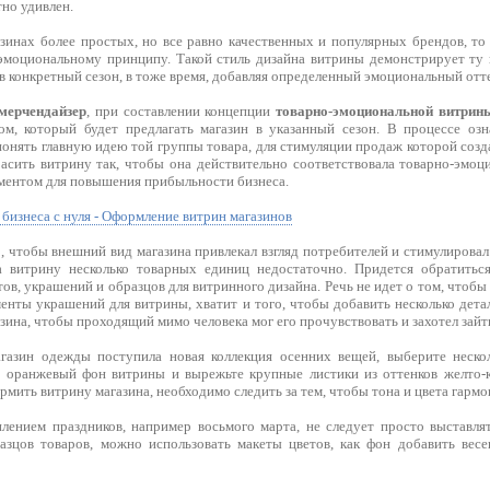
но удивлен.
азинах более простых, но все равно качественных и популярных брендов, т
эмоциональному принципу. Такой стиль дизайна витрины демонстрирует ту 
в конкретный сезон, в тоже время, добавляя определенный эмоциональный отт
мерчендайзер
, при составлении концепции
товарно-эмоциональной витрин
ом, который будет предлагать магазин в указанный сезон. В процессе оз
онять главную идею той группы товара, для стимуляции продаж которой созда
расить витрину так, чтобы она действительно соответствовала товарно-эмо
ентом для повышения прибыльности бизнеса.
 бизнеса с нуля - Оформление витрин магазинов
, чтобы внешний вид магазина привлекал взгляд потребителей и стимулировал
а витрину несколько товарных единиц недостаточно. Придется обратить
ов, украшений и образцов для витринного дизайна. Речь не идет о том, чтоб
енты украшений для витрины, хватит и того, чтобы добавить несколько дета
зина, чтобы проходящий мимо человека мог его прочувствовать и захотел зайти
газин одежды поступила новая коллекция осенних вещей, выберите нескол
 оранжевый фон витрины и вырежьте крупные листики из оттенков желто-к
мить витрину магазина, необходимо следить за тем, чтобы тона и цвета гармо
лением праздников, например восьмого марта, не следует просто выставля
зцов товаров, можно использовать макеты цветов, как фон добавить весе