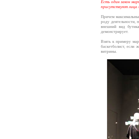
Есть один закон мар
присутствуют лица л
Причем максимальный
роду деятельности, 
внешний вид бутик
демонстрирует.
Взять к примеру мар
баскетболист, если 
витрины.