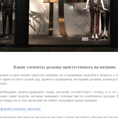
Какие элементы должны присутствовать на витрине.
ильно и качественно украсить витрину, но и правильно подойти к вопросу о т
ге присутствует целый ряд правил и принципов, которыми должны руководст
уппу.
еобходимо демонстрировать товар, который соответствует сезону, и в то
надо такие модели, которые занимают топовые места в рейтингах продаж. Р
 товара, но и тем, насколько он сейчас популярен среди граждан.
оформить витрину магазина
я витрины магазина косметики на витрину лучше поставить образцы не броско