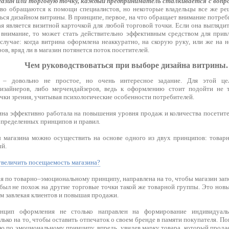
азин или торговую точку, каждый предприниматель сталкивается с вопр
о обращаются к помощи специалистов, но некоторые владельцы все же ре
ься дизайном витрины. В принципе, первое, на что обращает внимание потреб
ая является визитной карточкой для любой торговой точки. Если она выглядит
 внимание, то может стать действительно эффективным средством для привл
лучае: когда витрина оформлена неаккуратно, на скорую руку, или же на 
ов, вряд ли в магазин потянется поток посетителей.
Чем руководствоваться при выборе дизайна витрины.
– довольно не простое, но очень интересное задание. Для этой ц
изайнеров, либо мерчендайзеров, ведь к оформлению стоит подойти не т
чки зрения, учитывая психологические особенности потребителей.
ина эффективно работала на повышения уровня продаж и количества посетите
определенных принципов и правил.
 магазина можно осуществить на основе одного из двух принципов: товар
й.
увеличить посещаемость магазина?
я по товарно–эмоциональному принципу, направлена на то, чтобы магазин за
был не похож на другие торговые точки такой же товарной группы. Это новы
м завлекая клиентов и повышая продажи.
нцип оформления не столько направлен на формирование индивидуаль
олько на то, чтобы оставить отпечаток о своем бренде в памяти покупателя. П
 по эмоциональному принципу, впредь, увидев марку товара, который продает