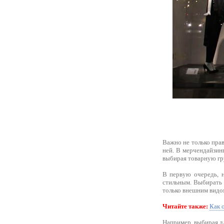
Важно не только прав
ней. В мерчендайзин
выбирая товарную гр
В первую очередь, н
стильным. Выбирать 
только внешним видом
Читайте также:
Как 
Например, выбирая дл