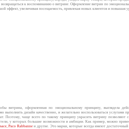
о возвращаться к воспоминанию о витрине. Оформление витрин по эмоциональ
шой эффект, увеличивая посещаемость, привлекая новых клиентов и повышая у
тобы витрина, оформленная по эмоциональному принципу, выглядела дей
мо выполнить дизайн качественно, и желательно воспользоваться услугами п
ат. Поэтому, чаще всего по такому принципу украсить витрину позволяют с
тели, у которых большие возможности и амбиции. Как пример, можно приве
rsace, Paco Rabbanne
и другие. Это марки, которые всегда имеют достаточный 