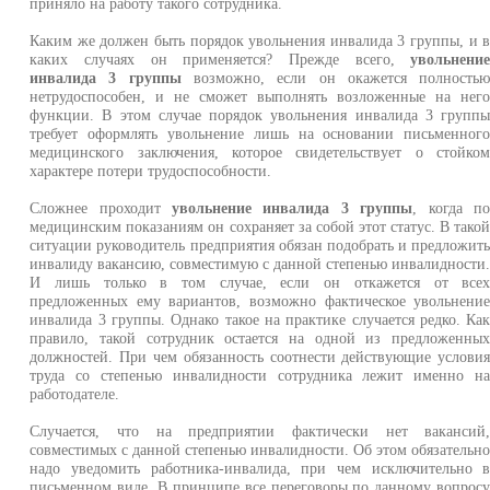
приняло на работу такого сотрудника.
Каким же должен быть порядок увольнения инвалида 3 группы, и 
каких случаях он применяется? Прежде всего,
увольнени
инвалида 3 группы
возможно, если он окажется полность
нетрудоспособен, и не сможет выполнять возложенные на нег
функции. В этом случае порядок увольнения инвалида 3 групп
требует оформлять увольнение лишь на основании письменног
медицинского заключения, которое свидетельствует о стойко
характере потери трудоспособности.
Сложнее проходит
увольнение инвалида 3 группы
, когда п
медицинским показаниям он сохраняет за собой этот статус. В тако
ситуации руководитель предприятия обязан подобрать и предложит
инвалиду вакансию, совместимую с данной степенью инвалидности
И лишь только в том случае, если он откажется от все
предложенных ему вариантов, возможно фактическое увольнени
инвалида 3 группы. Однако такое на практике случается редко. Ка
правило, такой сотрудник остается на одной из предложенны
должностей. При чем обязанность соотнести действующие услови
труда со степенью инвалидности сотрудника лежит именно н
работодателе.
Случается, что на предприятии фактически нет вакансий
совместимых с данной степенью инвалидности. Об этом обязательн
надо уведомить работника-инвалида, при чем исключительно 
письменном виде. В принципе все переговоры по данному вопрос