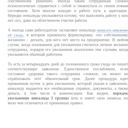
собственному решению. Иногда таким сотрудникам сложн
психологически справиться с собой и свыкнуться со своим новы
состоянием. Хотя многие находят в работе путь к адаптации
Нередко инвалиды увольняются потому, что выполнять работу у ни
нет сил, даже на облегченном участке работы.
А иногда сами работодатели заставляют инвалида
написать заявлени
, в котором применить формулировку «по собственном
об уходе
желанию» - дескать, для него нет места на предприятии. В любо
случае, когда основанием для увольнения считается личное желани
сотрудника, порядок его увольнения аналогичен тем случаям, когд
увольняется обычный работник.
То есть за четырнадцать дней до положенного срока ухода он пише
соответствующее заявление. Единственное послабление, есл
состояние здоровья такого сотрудника сложное, он может н
отрабатывать этот обязательный срок. Далее процедура иде
привычным путем: в день увольнения, который указан в заявлении
инвалиду выдаются все необходимые справки, документы, а такж
деньги, в том числе и компенсации. Как видим,
порядо
увольнения инвалида 3 группы
хоть и имеет свои нюансы, н
мало чем отличается от привычных правил.