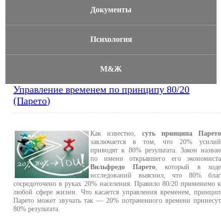
Документы
Психология
М&Ж
Управление временем по принципу 80/20
(Парето)
Как известно,
суть принципа Парет
заключается в том, что 20% усили
приводят к 80% результата. Закон назва
по имени открывшего его экономист
Вильфредо Парето
, который в ход
исследований выяснил, что 80% бла
сосредоточено в руках 20% населения. Правило 80/20 применимо 
любой сфере жизни. Что касается управления временем, принци
Парето может звучать так — 20% потраченного времени принесу
80% результата.