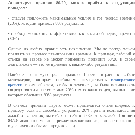
Анализируя правило 80/20, можно прийти к следующи
выводам:
• следует приложить максимальные усилия в тот период времен
(20%), который принесет 80% результата;
• необходимо повышать эффективность в остальной период времен
(80%).
Однако из любых правил есть исключения. Мы не всегда може
повлиять на процесс планирования времени. К примеру, рабочий 
станка на заводе не может применить принцип 80/20 в свое
деятельности — это не приведет к каким-либо результатам.
Наиболее значимую роль правило Парето играет в работ
менеджеров, которым необходимо осуществлять
планировани
таким образом, чтобы в течение дня была возможност
времени
сосредоточиться на тех самых 20% самых важных дел, выполнени
которых обеспечит 80% результата.
В бизнесе принцип Парето может применяться очень широко. 
примеру, если вы способны устранить 20% причин возникновени
жалоб от клиентов, вы избавите себя от 80% этих жалоб.
Принци
80/20
можно применять в рекламных кампаниях, в инвестировании
в увеличении объемов продаж и т. д.