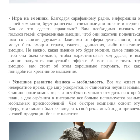
•
Игра на эмоциях.
Благодаря сарафанному радио, информация 
вашей компании, будет разнесена в считанные дни по сети интернет
Как се это сделать правильно? Вам необходимо вызвать 
пользователей определенные эмоции, чтоб они захотели поделитьс
ими со своими друзьями. Зависимо от сферы деятельности, эт
могут быть эмоции страха, счастья, удивления, либо плаксивы
эмоции. Не важно, какая именно это будет эмоция, самое главное
чтоб она была сильной, чтобы маркетинговый ход удался, и в
смогли запустить «вирусный» эффект. А вот как вызвать эт
эмоцию, вам стоит об этом хорошенько подумать, так ка
понадобится креативное мышление.
•
Успешное развитие бизнеса – мобильность.
Все мы живет 
невероятное время, где мир ускоряется, и становится неузнаваемым
Стационарные компьютеры и ноутбуки начинают отходить на второ
план, а для серфинга в интернете все больше используется разны
мобильных приспособлений. Чем быстрее компания освоит эт
сферу, тем сможет быстрее внедрить свой рекламный ход и привлеч
к своей продукции больше клиентов.