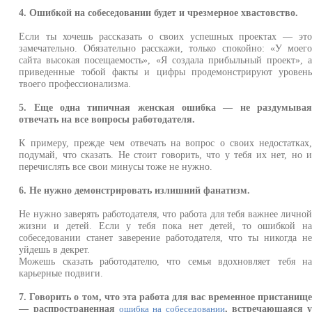
4. Ошибкой на собеседовании будет и чрезмерное хвастовство.
Если ты хочешь рассказать о своих успешных проектах — эт
замечательно. Обязательно расскажи, только спокойно: «У моег
сайта высокая посещаемость», «Я создала прибыльный проект», 
приведенные тобой факты и цифры продемонстрируют уровен
твоего профессионализма.
5. Еще одна типичная женская ошибка — не раздумыва
отвечать на все вопросы работодателя.
К примеру, прежде чем отвечать на вопрос о своих недостатках
подумай, что сказать. Не стоит говорить, что у тебя их нет, но 
перечислять все свои минусы тоже не нужно.
6. Не нужно демонстрировать излишний фанатизм.
Не нужно заверять работодателя, что работа для тебя важнее лично
жизни и детей. Если у тебя пока нет детей, то ошибкой н
собеседовании станет заверение работодателя, что ты никогда н
уйдешь в декрет.
Можешь сказать работодателю, что семья вдохновляет тебя н
карьерные подвиги.
7. Говорить о том, что эта работа для вас временное пристанищ
— распространенная
, встречающаяся 
ошибка на собеседовании