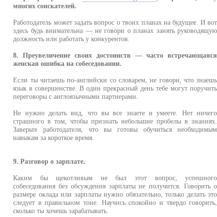
многих соискателей.
Работодатель может задать вопрос о твоих планах на будущее. И во
здесь будь внимательна — не говори о планах занять руководящу
должность или работать у конкурентов.
8. Преувеличение своих достоинств — часто встречающаяс
женская ошибка на собеседовании.
Если ты читаешь по-английски со словарем, не говори, что знаеш
язык в совершенстве. В один прекрасный день тебе могут поручит
переговоры с англоязычными партнерами.
Не нужно делать вид, что вы все знаете и умеете. Нет ничег
страшного в том, чтобы признать небольшие пробелы в знаниях
Заверьте работодателя, что вы готовы обучиться необходимы
навыкам за короткое время.
9. Разговор о зарплате.
Каким бы щекотливым не был этот вопрос, успешног
собеседования без обсуждения зарплаты не получится. Говорить 
размере оклада или зарплаты нужно обязательно, только делать эт
следует в правильном тоне. Научись спокойно и твердо говорить
сколько ты хочешь зарабатывать.