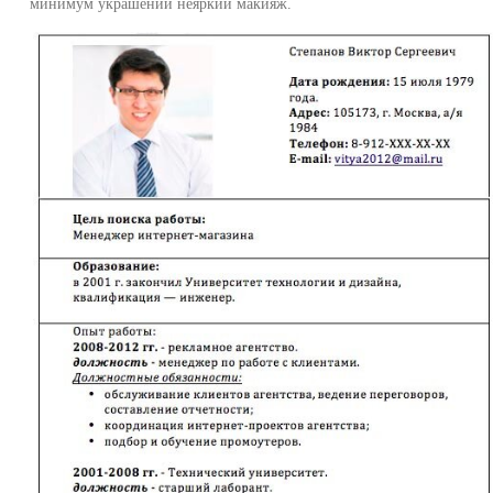
минимум украшений неяркий макияж.