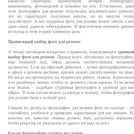
вакансии секретарей, промоутеров, актеров, телеведущих
манекенщиц, фотомоделей и похожие на них. Естественно, даж
если фотография для резюме получилась исключительно удачной
это не гарантирует получения работы, но во многом этом
способствует. А вот неудачное фото для резюме может свести а не
даже самое удачное собеседование. И фактические внешние данны
не всегда в этом играют ключевую роль.
Правильный выбор фото для резюме
А теперь поговорим конкретно о правилах, определяющих
удачны
выбор фото для резюме
. Прежде всего, обстановка на фотографии
ваш внешний вид, образ должны соответствовать желаемо
должности. Если вы офисный работник – лучше фотографироватьс
в офисе в деловом костюме, причем акцент сделать именно на лице
Но когда вы претендуете на творческую работу, скажем, журналист
или дизайнера, можно отойти от делового стиля одежды. Если акте
или модель – подойдет студийная фотография в удобном для ва
образе. В этом случае можно (а иногда и нужно), чтобы фотографи
для резюме была в полный рост.
Главное не делать из фотографии для резюме фото на паспорт – н
стесняйтесь улыбаться и проявлять характерные для вас эмоции. И
конечно же, качество снимка должно быть достаточно хорошим
чтобы рекрутер не ужаснулся от одного взгляда на него.
Какую фотографию ставить не следует