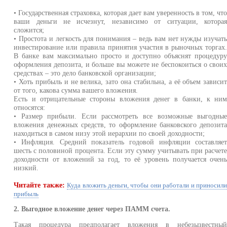
• Государственная страховка, которая дает вам уверенность в том, чт
ваши деньги не исчезнут, независимо от ситуации, котора
сложится;
• Простота и легкость для понимания – ведь вам нет нужды изучат
инвестирование или правила принятия участия в рыночных торгах
В банке вам максимально просто и доступно объяснят процедур
оформления депозита, и больше вы можете не беспокоиться о свои
средствах – это дело банковской организации;
• Хоть прибыль и не велика, зато она стабильна, а её объем зависи
от того, какова сумма вашего вложения.
Есть и отрицательные стороны вложения денег в банки, к ни
относятся:
• Размер прибыли. Если рассмотреть все возможные выгодны
вложения денежных средств, то оформление банковского депозит
находиться в самом низу этой иерархии по своей доходности;
• Инфляция. Средний показатель годовой инфляции составляе
шесть с половиной процента. Если эту сумму учитывать при расчет
доходности от вложений за год, то её уровень получается очен
низкий.
Читайте также:
Куда вложить деньги, чтобы они работали и приносил
прибыль
2. Выгодное вложение денег через ПАММ счета.
Такая процедура предполагает вложения в небезызвестны