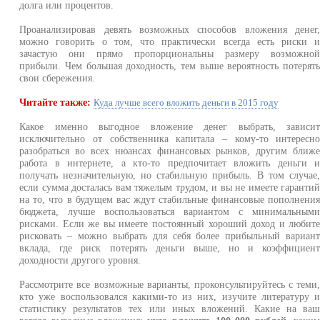
долга или процентов.
Проанализировав девять возможных способов вложения денег
можно говорить о том, что практически всегда есть риски 
зачастую они прямо пропорциональны размеру возможно
прибыли. Чем большая доходность, тем выше вероятность потерят
свои сбережения.
Читайте также:
Куда лучше всего вложить деньги в 2015 году
Какое именно выгодное вложение денег выбрать, зависи
исключительно от собственника капитала – кому-то интересн
разобраться во всех нюансах финансовых рынков, другим ближ
работа в интернете, а кто-то предпочитает вложить деньги 
получать незначительную, но стабильную прибыль. В том случае
если сумма досталась вам тяжелым трудом, и вы не имеете гаранти
на то, что в будущем вас ждут стабильные финансовые пополнени
бюджета, лучше воспользоваться вариантом с минимальным
рисками. Если же вы имеете постоянный хороший доход и любит
рисковать – можно выбрать для себя более прибыльный вариан
вклада, где риск потерять деньги выше, но и коэффициен
доходности другого уровня.
Рассмотрите все возможные варианты, проконсультируйтесь с теми
кто уже воспользовался какими-то из них, изучите литературу 
статистику результатов тех или иных вложений. Какие на ва