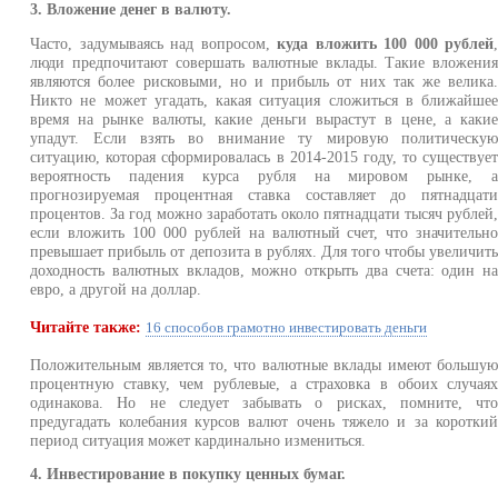
3. Вложение денег в валюту.
Часто, задумываясь над вопросом,
куда вложить 100 000 рублей
люди предпочитают совершать валютные вклады. Такие вложени
являются более рисковыми, но и прибыль от них так же велика
Никто не может угадать, какая ситуация сложиться в ближайше
время на рынке валюты, какие деньги вырастут в цене, а каки
упадут. Если взять во внимание ту мировую политическу
ситуацию, которая сформировалась в 2014-2015 году, то существуе
вероятность падения курса рубля на мировом рынке, 
прогнозируемая процентная ставка составляет до пятнадцат
процентов. За год можно заработать около пятнадцати тысяч рублей
если вложить 100 000 рублей на валютный счет, что значительн
превышает прибыль от депозита в рублях. Для того чтобы увеличит
доходность валютных вкладов, можно открыть два счета: один н
евро, а другой на доллар.
Читайте также:
16 способов грамотно инвестировать деньги
Положительным является то, что валютные вклады имеют большу
процентную ставку, чем рублевые, а страховка в обоих случая
одинакова. Но не следует забывать о рисках, помните, чт
предугадать колебания курсов валют очень тяжело и за коротки
период ситуация может кардинально измениться.
4. Инвестирование в покупку ценных бумаг.