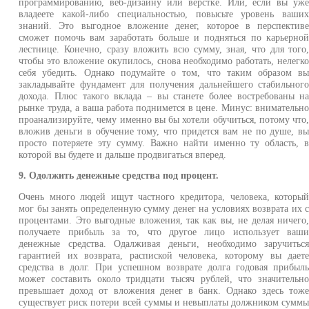
программированию, веб-дизайну или верстке. Или, если вы уж
владеете какой-либо специальностью, повысьте уровень ваши
знаний. Это выгодное вложение денег, которое в перспектив
сможет помочь вам заработать больше и подняться по карьерно
лестнице. Конечно, сразу вложить всю сумму, зная, что для того
чтобы это вложение окупилось, снова необходимо работать, нелегк
себя убедить. Однако подумайте о том, что таким образом в
закладывайте фундамент для получения дальнейшего стабильног
дохода. Плюс такого вклада – вы станете более востребованы н
рынке труда, а ваша работа поднимется в цене. Минус: внимательн
проанализируйте, чему именно вы бы хотели обучиться, потому что
вложив деньги в обучение тому, что придется вам не по душе, в
просто потеряете эту сумму. Важно найти именно ту область, 
которой вы будете и дальше продвигаться вперед.
9. Одолжить денежные средства под процент.
Очень много людей ищут частного кредитора, человека, которы
мог бы занять определенную сумму денег на условиях возврата их 
процентами. Это выгодные вложения, так как вы, не делая ничего
получаете прибыль за то, что другое лицо использует ваш
денежные средства. Одалживая деньги, необходимо заручитьс
гарантией их возврата, распиской человека, которому вы дает
средства в долг. При успешном возврате долга годовая прибыл
может составить около тридцати тысяч рублей, что значительн
превышает доход от вложения денег в банк. Однако здесь тож
существует риск потери всей суммы и невыплаты должником сумм