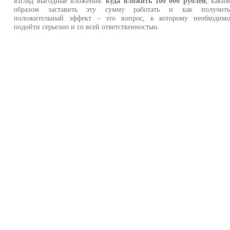
взгляд выгодные вложения:
куда вложить 100 000 рублей
, каки
образом заставить эту сумму работать и как получит
положительный эффект – это вопрос, к которому необходим
подойти серьезно и со всей ответственностью.