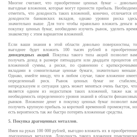
Многие считают, что приобретение ценных бумаг – довольн
выгодные вложения, которые могут принести прибыль. Необходим
отметить, что доходность таких вложений, конечно, отличается о
доходности банковских вкладов, однако уровни риска здес
значительно выше. Для того чтобы правильно вложить деньги 
покупку ценных бумаг, необходимо изучить рынок, уделить врем
знакомству с этим вариантом вложений.
Если ваши знания в этой области довольно поверхностны, т
выгоднее будет вложить 100 тысяч рублей в приобретени
дивидендных акций
. Покупка такого типа акций позволит ва
получать доход в размере пятнадцати или двадцати процентов о
вложенной суммы, а риски, по сравнению с краткосрочным
вкладами в сомнительные ценные бумаги, значительно меньше
Однако, имейте ввиду, что в любом случае, такое вложение имее
определенный риск. Рынок ценных бумаг не стабилен
непредсказуем и ситуация здесь может меняться очень быстро, чт
является одним из недостатков таких вложений, также как 
необходимость определенного уровня знаний в области финансовы
рынков. Вложение денег в покупку ценных бумаг позволит ва
получить крупную прибыль за короткий временной промежуток, н
есть вероятность так же быстро потерять вложенные средства.
5. Покупка драгоценных металлов.
Имея на руках 100 000 рублей, выгодно вложить их в приобретени
драгоценных металлов. Доходность такого вложения практическ