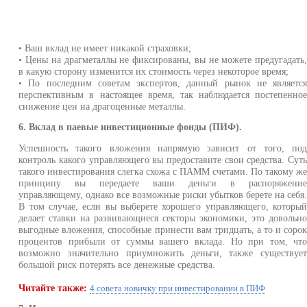
• Ваш вклад не имеет никакой страховки;
• Цены на драгметаллы не фиксированы, вы не можете предугадать
в какую сторону изменится их стоимость через некоторое время;
• По последним советам экспертов, данный рынок не являетс
перспективным в настоящее время, так наблюдается постепенно
снижение цен на драгоценные металлы.
6. Вклад в паевые инвестиционные фонды (ПИФ).
Успешность такого вложения напрямую зависит от того, по
контроль какого управляющего вы предоставите свои средства. Сут
такого инвестирования слегка схожа с ПАММ счетами. По такому ж
принципу вы передаете ваши деньги в распоряжени
управляющему, однако все возможные риски убытков берете на себя
В том случае, если вы выберете хорошего управляющего, которы
делает ставки на развивающиеся секторы экономики, это довольн
выгодные вложения, способные принести вам тридцать, а то и соро
процентов прибыли от суммы вашего вклада. Но при том, чт
возможно значительно приумножить деньги, также существуе
большой риск потерять все денежные средства.
Читайте также:
4 совета новичку при инвестировании в ПИФ