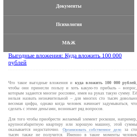
Документы
Психология
М&Ж
Выгодные вложения: Куда вложить 100 000
рублей
Что такое выгодные вложения и
куда вложить 100 000 рублей
чтобы они принесли пользу и хоть какую-то прибыль – вопрос
которым задаются многие россияне, имея на руках такую сумму. Е
нельзя назвать незначительной – для многих сто тысяч довольн
весомая цифра, однако когда человек начинает задумываться, чт
сделать с этими деньгами, возникает ряд вопросов.
Для того чтобы приобрести желаемый элемент роскоши, например
крупногабаритную квартиру или хорошую машину, этой сумм
оказывается недостаточно.
за ст
Организовать собственное дело
тысяч также не получится. Именно в такие моменты челове