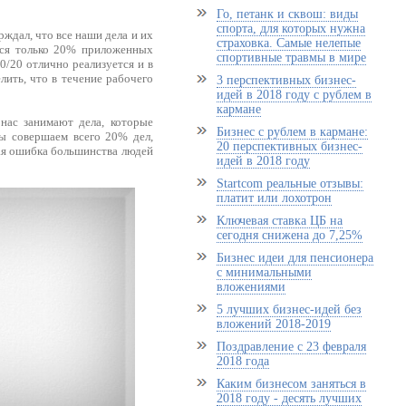
Го, петанк и сквош: виды
спорта, для которых нужна
дал, что все наши дела и их
страховка. Самые нелепые
тся только 20% приложенных
спортивные травмы в мире
0/20 отлично реализуется и в
ить, что в течение рабочего
3 перспективных бизнес-
идей в 2018 году с рублем в
кармане
нас занимают дела, которые
Бизнес с рублем в кармане:
мы совершаем всего 20% дел,
20 перспективных бизнес-
ая ошибка большинства людей
идей в 2018 году
Startcom реальные отзывы:
платит или лохотрон
Ключевая ставка ЦБ на
сегодня снижена до 7,25%
Бизнес идеи для пенсионера
с минимальными
вложениями
5 лучших бизнес-идей без
вложений 2018-2019
Поздравление с 23 февраля
2018 года
Каким бизнесом заняться в
2018 году - десять лучших