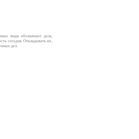
чных люди обозначают дела,
ть сегодня. Откладывать их,
очных дел.