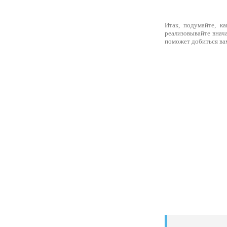
Итак, подумайте, к
реализовывайте внач
поможет добиться вам