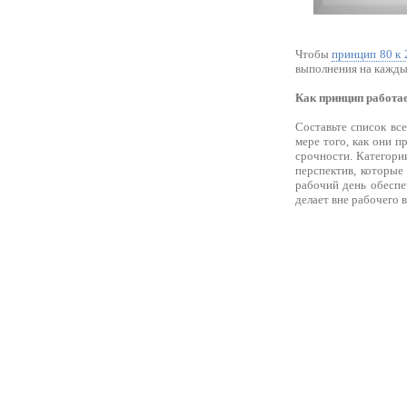
Чтобы
принцип 80 к 
выполнения на кажды
Как принцип работае
Составьте список вс
мере того, как они п
срочности. Категори
перспектив, которые
рабочий день обеспе
делает вне рабочего 