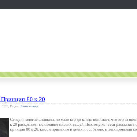
 Принцип 80 к 20
: 2626, Раздел:
Бизнес-статьи
Сегодня многие слышали, но мало кто до конца понимает, что это за явл
к 20 раскрывает понимание многих вещей. Поэтому хочется рассказать о
принцип 80 к 20, как он применим в делах и особенно, в планировании с