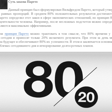
Суть закона Парето
Данный принцип был сформулирован Вильфредом Парето, который утверж
т равных пропорций. В среднем 80% положительных результатов достигаю
арето определил этот закон в сфере экономических отношений, но принцип 8
деятельности человека. Например, после несложных подсчетов можно определ
являются максимально эффективными.
зни
принцип Парето
можно трактовать в том смысле, что 80% времени у 
сегодня и приносят только 20% желаемого результата. При этом за день 
на будущее и обеспечивают 80% их успешности. В этом и заключается основн
облемах сегодняшнего дня и игнорирование долгосрочных планов.