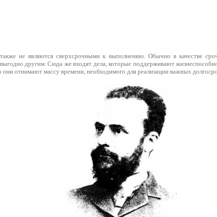
также не являются сверхсрочными к выполнению. Обычно в качестве сро
выгодно другим. Сюда же входят дела, которые поддерживают жизнеспособнос
но они отнимают массу времени, необходимого для реализации важных долгоср