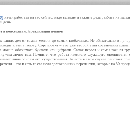
20
начал работать на вас сейчас, надо великие и важные дела разбить на мелк
й день.
т в повседневной реализации планов
ех ваших дел от самых мелких до самых глобальных. Не обязательно в прио
риходят к вам в голову. Сортировка – это уже второй этап составления план
и можно обозначать буквами или цифрами. Самая первая и самая важная гр
 нужны лично вам. Помните, что работа наемного служащего оценивается с
чивает лишь основы его существования. То есть в этом случае работает при
времени – это и есть те его цели долгосрочных перспектив, которые на 80 про