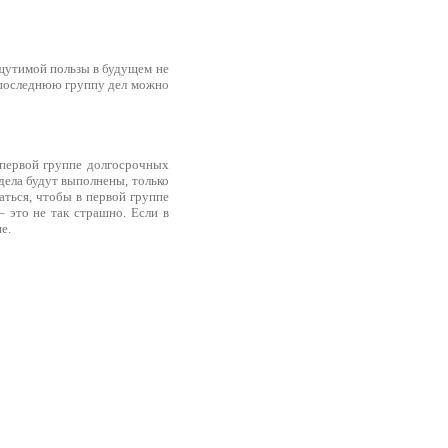
ощутимой пользы в будущем не
о последнюю группу дел можно
 первой группе долгосрочных
 дела будут выполнены, только
ться, чтобы в первой группе
– это не так страшно. Если в
е.