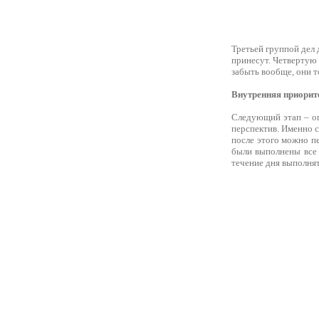
Третьей группой дел 
принесут. Четвертую 
забыть вообще, они т
Внутренняя приорит
Следующий этап – оп
перспектив. Именно с
после этого можно п
были выполнены все п
течение дня выполнят