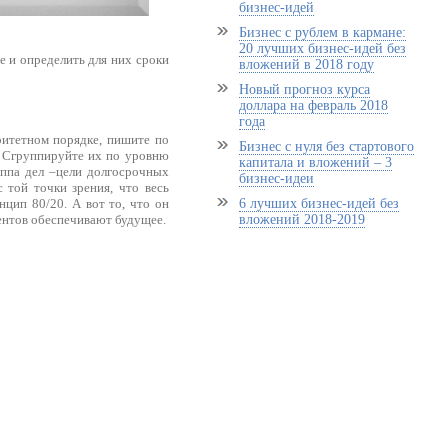
бизнес-идей
Бизнес с рублем в кармане:
20 лучших бизнес-идей без
ие и определить для них сроки
вложений в 2018 году
Новый прогноз курса
доллара на февраль 2018
года
ритетном порядке, пишите по
Бизнес с нуля без стартового
а. Сгруппируйте их по уровню
капитала и вложений – 3
уппа дел –цели долгосрочных
бизнес-идеи
 той точки зрения, что весь
6 лучших бизнес-идей без
нцип 80/20. А вот то, что он
вложений 2018-2019
центов обеспечивают будущее.