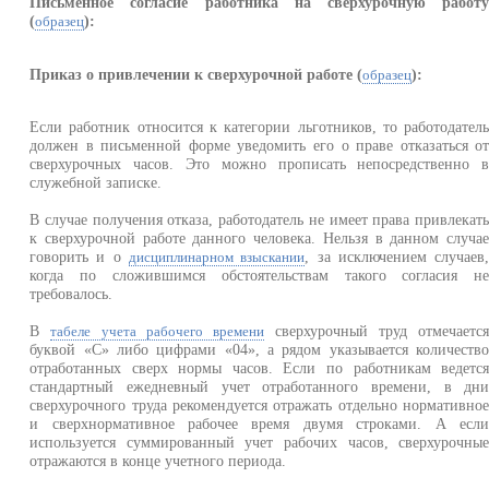
Письменное согласие работника на сверхурочную работ
(
):
образец
Приказ о привлечении к сверхурочной работе (
):
образец
Если работник относится к категории льготников, то работодател
должен в письменной форме уведомить его о праве отказаться о
сверхурочных часов. Это можно прописать непосредственно 
служебной записке.
В случае получения отказа, работодатель не имеет права привлекат
к сверхурочной работе данного человека. Нельзя в данном случа
говорить и о
, за исключением случаев
дисциплинарном взыскании
когда по сложившимся обстоятельствам такого согласия н
требовалось.
В
сверхурочный труд отмечаетс
табеле учета рабочего времени
буквой «С» либо цифрами «04», а рядом указывается количеств
отработанных сверх нормы часов. Если по работникам ведетс
стандартный ежедневный учет отработанного времени, в дн
сверхурочного труда рекомендуется отражать отдельно нормативно
и сверхнормативное рабочее время двумя строками. А есл
используется суммированный учет рабочих часов, сверхурочны
отражаются в конце учетного периода.