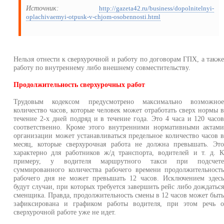
Источник:
http://gazeta42.ru/business/dopolnitelnyi-
oplachivaemyi-otpusk-v-chjom-osobennosti.html
Нельзя отнести к сверхурочной и работу по договорам ГПХ, а такж
работу по внутреннему либо внешнему совместительству.
Продолжительность сверхурочных работ
Трудовым кодексом предусмотрено максимально возможно
количество часов, которые человек может отработать сверх нормы 
течение 2-х дней подряд и в течение года. Это 4 часа и 120 часо
соответственно. Кроме этого внутренними нормативными актам
организации может устанавливаться предельное количество часов 
месяц, которые сверхурочная работа не должна превышать. Эт
характерно для работников ж/д транспорта, водителей и т. д. 
примеру, у водителя маршрутного такси при подсчет
суммированного количества рабочего времени продолжительност
рабочего дня не может превышать 12 часов. Исключением здес
будут случаи, при которых требуется завершить рейс либо дождатьс
сменщика. Правда, продолжительность смены в 12 часов может быт
зафиксирована и графиком работы водителя, при этом речь 
сверхурочной работе уже не идет.