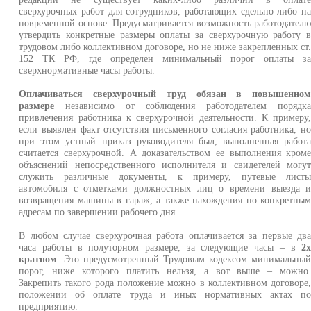
сверхурочных работ для сотрудников, работающих сдельно либо н
повременной основе. Предусматривается возможность работодател
утвердить конкретные размеры оплаты за сверхурочную работу 
трудовом либо коллективном договоре, но не ниже закрепленных ст
152 ТК РФ, где определен минимальный порог оплаты з
сверхнормативные часы работы.
Оплачиваться сверхурочный труд обязан в повышенно
размере
независимо от соблюдения работодателем порядк
привлечения работника к сверхурочной деятельности. К примеру
если выявлен факт отсутствия письменного согласия работника, н
при этом устный приказ руководителя был, выполненная работ
считается сверхурочной. А доказательством ее выполнения кром
объяснений непосредственного исполнителя и свидетелей могу
служить различные документы, к примеру, путевые лист
автомобиля с отметками должностных лиц о времени выезда 
возвращения машины в гараж, а также нахождения по конкретны
адресам по завершении рабочего дня.
В любом случае сверхурочная работа оплачивается за первые дв
часа работы в полуторном размере, за следующие часы – в
2
кратном
. Это предусмотренный Трудовым кодексом минимальны
порог, ниже которого платить нельзя, а вот выше – можно
Закрепить такого рода положение можно в коллективном договоре
положении об оплате труда и иных нормативных актах п
предприятию.