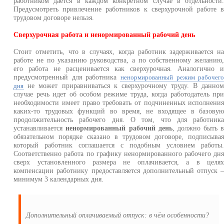
работником дается в каждом конкретном случае в отдельности
Предусмотреть привлечение работников к сверхурочной работе 
трудовом договоре нельзя.
Сверхурочная работа и ненормированный рабочий день
Стоит отметить, что в случаях, когда работник задерживается н
работе не по указанию руководства, а по собственному желанию
его работа не расценивается как сверхурочная. Аналогично 
предусмотренный для работника
ненормированный режим рабочег
не может приравниваться к сверхурочному труду. В данно
дня
случае речь идет об особом режиме труда, когда работодатель пр
необходимости имеет право требовать от подчиненных исполнени
каких-то трудовых функций во время, не входящее в базову
продолжительность рабочего дня. О том, что для работник
устанавливается
ненормированный рабочий день
, должно быть 
обязательном порядке сказано в трудовом договоре, подписыва
который работник соглашается с подобным условием работы
Соответственно работа по графику ненормированного рабочего дн
сверх установленного размера не оплачивается, а в целя
компенсации работнику предоставляется дополнительный отпуск 
минимум 3 календарных дня.
Дополнительный оплачиваемый отпуск: в чём особенности?