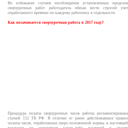
Во избежание случаев несоблюдения установленных предело
сверхурочных работ работодатель обязан вести строгий уче
отработанного времени по каждому работнику в отдельности.
Как оплачивается сверхурочная работа в 2017 году?
Процедура оплаты сверхурочных часов работы регламентирован
статьей 152 ТК РФ. В отличие от ранее действовавших прави
оплаты часов, отработанных сверх положенной нормы, в настояще
редакции не существует каких-либо различий в оплат