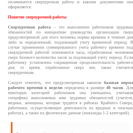
оплачивается сверхурочная работа и какими документами он
оформляется.
Понятие сверхурочной работы
Сверхурочная работа
– это выполнение работником трудовы
обязанностей по инициативе руководства организации свер
предусмотренной для этого человека нормы времени в течение дн
либо за определенный, подлежащий учету временной период. 
случае применения суммированного учета рабочего времени по
сверхурочной работой понимаются часы, отработанные человеко
сверх базового количества часов за подлежащий учету период. Есл
работнику установлена сокращенная продолжительность рабочег
дня, то время, отработанное сверх нее, также считаетс
сверхурочным.
Следует отметить, что предусмотренная законом
базовая норм
рабочего времени в неделю
определена в размере
40 часов
. Дл
некоторых категорий работников она уменьшена, учитыва
специфику выполняемых ими трудовых обязанностей (учителя
медики, женщины, которые трудятся в районах Крайнего Севера
работники, осуществляющие деятельность на вредных и опасны
работах), а также их физические данные (инвалиды 1-2 категорий).