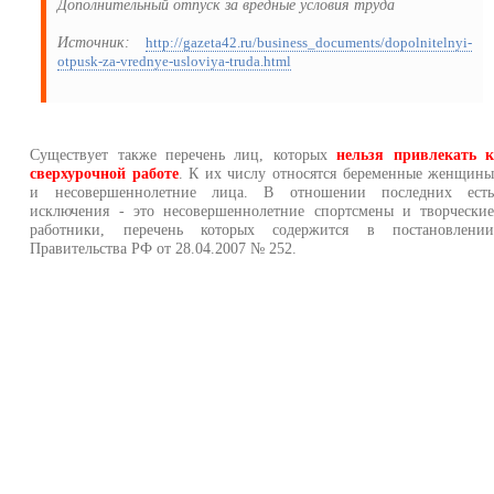
Дополнительный отпуск за вредные условия труда
Источник:
http://gazeta42.ru/business_documents/dopolnitelnyi-
otpusk-za-vrednye-usloviya-truda.html
Существует также перечень лиц, которых
нельзя привлекать 
сверхурочной работе
. К их числу относятся беременные женщин
и несовершеннолетние лица. В отношении последних ест
исключения - это несовершеннолетние спортсмены и творчески
работники, перечень которых содержится в постановлени
Правительства РФ от 28.04.2007 № 252.