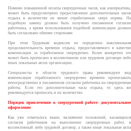
Помимо повышенной оплаты сверхурочных часов, как альтернатива
может быть предусмотрено предоставление дополнительных часо
отдыха в количестве не менее отработанных сверх нормы. Н
подобную замену должно быть получено письменное согласи
работника, а время использования подобной компенсации должн
быть согласовано обеими сторонами.
При этом Трудовым кодексом не определена максимальна
продолжительность времени отдыха, предоставляемого в качеств
компенсации за отработанное сверхурочно. Более конкретно эт
может быть прописано в коллективном или трудовом договоре либ
иных локальных актах организации.
Специалисты в области трудового права рекомендуют ви
компенсации отработанного сверхурочно времени прописыват
непосредственно в письменном согласии работника на сверхурочны
работы. Если это дополнительные часы отдыха, то здесь ж
рекомендуется прописать и их количество.
Порядок привлечения к сверхурочной работе: документально
оформление
Как уже отмечалось выше, включение положений, касающихс
согласия работников на выполнение сверхурочных работ, 
коллективный либо трудовой договор, а также иные локальные акт