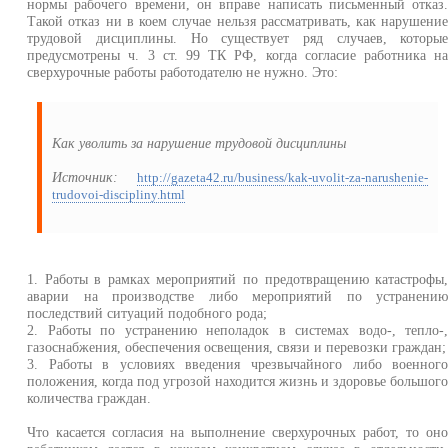
нормы рабочего времени, он вправе написать письменный отказ
Такой отказ ни в коем случае нельзя рассматривать, как нарушени
трудовой дисциплины. Но существует ряд случаев, которы
предусмотрены ч. 3 ст. 99 ТК РФ, когда согласие работника н
сверхурочные работы работодателю не нужно. Это:
Как уволить за нарушение трудовой дисциплины
Источник:
http://gazeta42.ru/business/kak-uvolit-za-narushenie-
trudovoi-discipliny.html
1. Работы в рамках мероприятий по предотвращению катастрофы
аварии на производстве либо мероприятий по устранени
последствий ситуаций подобного рода;
2. Работы по устранению неполадок в системах водо-, тепло-
газоснабжения, обеспечения освещения, связи и перевозки граждан;
3. Работы в условиях введения чрезвычайного либо военног
положения, когда под угрозой находится жизнь и здоровье большог
количества граждан.
Что касается согласия на выполнение сверхурочных работ, то он