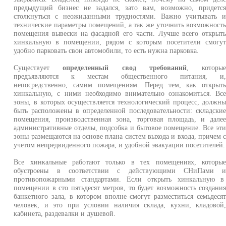
предыдущий бизнес не задался, зато вам, возможно, придетс
столкнуться с неожиданными трудностями. Важно учитывать 
технические параметры помещений, а так же уточнить возможност
помещения вывески на фасадной его части. Лучше всего открыт
хинкальную в помещении, рядом с которым посетители смогу
удобно парковать свои автомобили, то есть нужна парковка.
Существует
определенный свод требований
, которы
предъявляются к местам общественного питания, и
непосредственно, самим помещениям. Перед тем, как открыт
хинкальную, с ними необходимо внимательно ознакомиться. Вс
зоны, в которых осуществляется технологический процесс, должн
быть расположены в определенной последовательности: складски
помещения, производственная зона, торговая площадь, и дале
административные отделы, подсобка и бытовое помещение. Все эт
зоны размещаются на основе плана систем выхода и входа, причем 
учетом непредвиденного пожара, и удобной эвакуации посетителей.
Все хинкальные работают только в тех помещениях, которы
обустроены в соответствии с действующими СНиПами 
противопожарными стандартами. Если открыть хинкальную 
помещении в сто пятьдесят метров, то будет возможность создани
банкетного зала, в котором вполне смогут разместиться семьдеся
человек, и это при условии наличия склада, кухни, кладовой
кабинета, раздевалки и душевой.