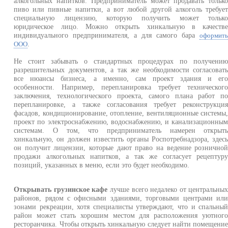
алкогольных напитков. Предприниматель может продавать тольк
пиво или пивные напитки, а вот любой другой алкоголь требуе
специальную лицензию, которую получить может тольк
юридическое лицо. Можно открыть хинкальную в качеств
индивидуального предпринимателя, а для самого бара
оформит
.
ООО
Не стоит забывать о стандартных процедурах по получени
разрешительных документов, а так же необходимости согласоват
все нюансы бизнеса, а именно, сам проект здания и ег
особенности. Например, перепланировка требует техническог
заключения, технологического проекта, самого плана работ п
перепланировке, а также согласования требует реконструкци
фасадов, кондиционирование, отопление, вентиляционные системы
проект по электроснабжению, водоснабжению, и канализационны
системам. О том, что предприниматель намерен открыт
хинкальную, он должен известить органы Роспотребнадзора, здес
он получит лицензии, которые дают право на ведение рознично
продажи алкогольных напитков, а так же согласует рецептур
позиций, указанных в меню, если это будет необходимо.
Открывать грузинское кафе
лучше всего недалеко от центральны
районов, рядом с офисными зданиями, торговыми центрами ил
зонами рекреации, хотя специалисты утверждают, что и спальны
район может стать хорошим местом для расположения уютног
ресторанчика. Чтобы открыть хинкальную следует найти помещени