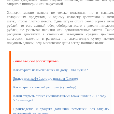
открытия пиццерии или закусочной.
Хинкали можно назвать не только полезным, но и сытным
калорийным продуктом, и одному человеку достаточно и пят
штук, чтобы плотно поесть. Одна штука стоит около сорока пят
рублей, то есть сытный обед обойдется всего в двести пятьдеся
рублей, не учитывая напитки или дополнительные салаты. Таки
расценки действуют в столичных заведениях средней ценово
категории, конечно, в регионах на аналогичную сумму можн
покушать вдвоем, ведь московские цены всегда намного выше.
Ранее мы уже рассматривали:
Как открыть пельменный цех на дому – что нужно?
Бизнес-план кафе быстрого питания (бистро)
Как открыть японский ресторан (суши-бар)
Какой открыть бизнес с минимальными вложениями в 2017 году –
5 бизнес-идей
Производство и продажа домашних пельменей. Как открыть
пельменный цех на дому