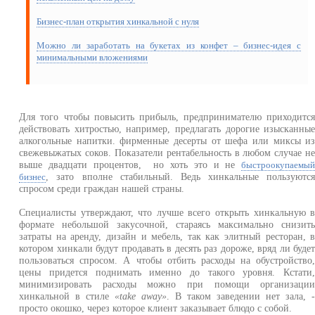
Бизнес-план открытия хинкальной с нуля
Можно ли заработать на букетах из конфет – бизнес-идея с
минимальными вложениями
Для того чтобы повысить прибыль, предпринимателю приходитс
действовать хитростью, например, предлагать дорогие изысканны
алкогольные напитки. фирменные десерты от шефа или миксы и
свежевыжатых соков. Показатели рентабельность в любом случае н
выше двадцати процентов, но хоть это и не
быстроокупаемы
, зато вполне стабильный. Ведь хинкальные пользуютс
бизнес
спросом среди граждан нашей страны.
Специалисты утверждают, что лучше всего открыть хинкальную 
формате небольшой закусочной, стараясь максимально снизит
затраты на аренду, дизайн и мебель, так как элитный ресторан, 
котором хинкали будут продавать в десять раз дороже, вряд ли буде
пользоваться спросом. А чтобы отбить расходы на обустройство
цены придется поднимать именно до такого уровня. Кстати
минимизировать расходы можно при помощи организаци
хинкальной в стиле
«take away»
. В таком заведении нет зала, 
просто окошко, через которое клиент заказывает блюдо с собой.