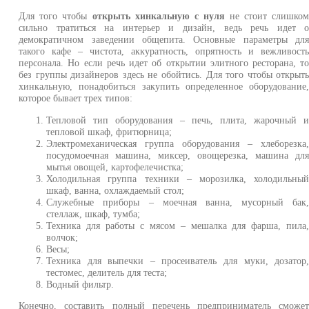
Для того чтобы
открыть хинкальную с нуля
не стоит слишко
сильно тратиться на интерьер и дизайн, ведь речь идет 
демократичном заведении общепита. Основные параметры дл
такого кафе – чистота, аккуратность, опрятность и вежливост
персонала. Но если речь идет об открытии элитного ресторана, т
без группы дизайнеров здесь не обойтись. Для того чтобы открыт
хинкальную, понадобиться закупить определенное оборудование
которое бывает трех типов:
Тепловой тип оборудования – печь, плита, жарочный 
тепловой шкаф, фритюрница;
Электромеханическая группа оборудования – хлеборезка
посудомоечная машина, миксер, овощерезка, машина дл
мытья овощей, картофелечистка;
Холодильная группа техники – морозилка, холодильны
шкаф, ванна, охлаждаемый стол;
Служебные приборы – моечная ванна, мусорный бак
стеллаж, шкаф, тумба;
Техника для работы с мясом – мешалка для фарша, пила
волчок;
Весы;
Техника для выпечки – просеиватель для муки, дозатор
тестомес, делитель для теста;
Водный фильтр.
Конечно, составить полный перечень предприниматель сможе