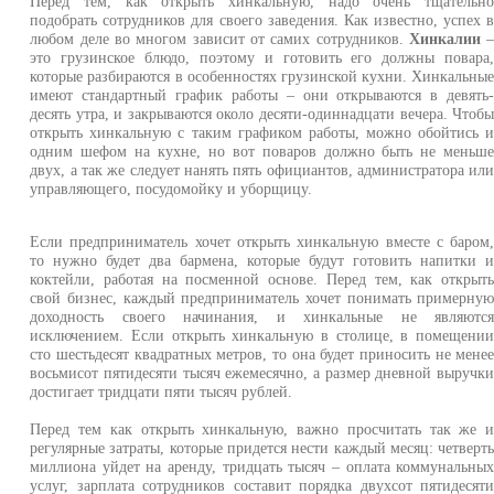
Перед тем, как открыть хинкальную, надо очень тщательн
подобрать сотрудников для своего заведения. Как известно, успех 
любом деле во многом зависит от самих сотрудников.
Хинкалии
это грузинское блюдо, поэтому и готовить его должны повара
которые разбираются в особенностях грузинской кухни. Хинкальны
имеют стандартный график работы – они открываются в девять
десять утра, и закрываются около десяти-одиннадцати вечера. Чтоб
открыть хинкальную с таким графиком работы, можно обойтись 
одним шефом на кухне, но вот поваров должно быть не меньш
двух, а так же следует нанять пять официантов, администратора ил
управляющего, посудомойку и уборщицу.
Если предприниматель хочет открыть хинкальную вместе с баром
то нужно будет два бармена, которые будут готовить напитки 
коктейли, работая на посменной основе. Перед тем, как открыт
свой бизнес, каждый предприниматель хочет понимать примерну
доходность своего начинания, и хинкальные не являютс
исключением. Если открыть хинкальную в столице, в помещени
сто шестьдесят квадратных метров, то она будет приносить не мене
восьмисот пятидесяти тысяч ежемесячно, а размер дневной выручк
достигает тридцати пяти тысяч рублей.
Перед тем как открыть хинкальную, важно просчитать так же 
регулярные затраты, которые придется нести каждый месяц: четверт
миллиона уйдет на аренду, тридцать тысяч – оплата коммунальны
услуг, зарплата сотрудников составит порядка двухсот пятидесят