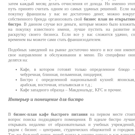
затем каждый месяц делать отчисления от дохода. Но именно это
путь принято считать одним из самых удачных решений. Если н
покупку франшизы у вас не достаточно денег, можно вокру
собственного бренда организовать свой
бизнес план по открыти
бистро
. В данном случае все деньги, которые можно было вложит
на покупку известного имени, лучше пустить на развитие 
раскрутку своего бизнеса. Если все у вас сложится удачно, с
временем вы можете сами стать франшизодателем.
Подобных заведений на рынке достаточно много и все они имею
свое направление в обслуживании и меню. По специфике он
делятся на:
Кафе, в котором готовят только определенное блюдо 
чебуречная, блинная, пельменная, пиццерия;
Бистро с определенной национальной кухней: японская
арабская, восточная, итальянская и т.д.;
Кафе западного образца – Макдональдс, KFC и прочие.
Интерьер и помещение для бистро
В
бизнес-план кафе быстрого питания
на первом месте стои
вопрос поиска подходящего помещения. В идеале бистро лучш
открывать недалеко от образовательных и учебных учреждений
рядом с бизнес – центрами, студенческих общежитий и городков
Так же большой поток людей всегда в центре города и как вариан