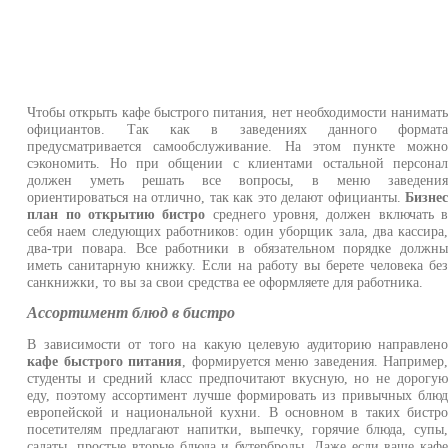
Чтобы открыть кафе быстрого питания, нет необходимости нанимат
официантов. Так как в заведениях данного формат
предусматривается самообслуживание. На этом пункте можн
сэкономить. Но при общении с клиентами остальной персона
должен уметь решать все вопросы, в меню заведени
ориентироваться на отлично, так как это делают официанты.
Бизне
план по открытию бистро
среднего уровня, должен включать 
себя наем следующих работников: один уборщик зала, два кассира
два-три повара. Все работники в обязательном порядке должн
иметь санитарную книжку. Если на работу вы берете человека бе
санкнижки, то вы за свои средства ее оформляете для работника.
Ассортимент блюд в бистро
В зависимости от того на какую целевую аудиторию направлен
кафе быстрого питания
, формируется меню заведения. Например
студенты и средний класс предпочитают вкусную, но не дорогу
еду, поэтому ассортимент лучше формировать из привычных блю
европейской и национальной кухни. В основном в таких бистр
посетителям предлагают напитки, выпечку, горячие блюда, супы
салаты, простые вторые блюда и бутерброды. Даже если ваше каф