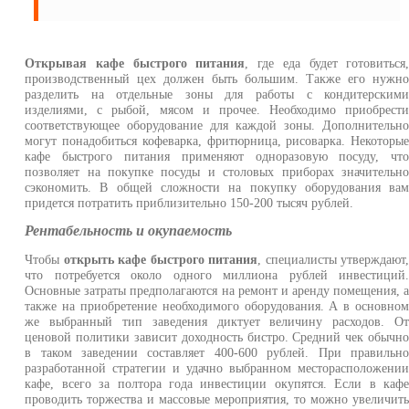
Открывая кафе быстрого питания
, где еда будет готовиться
производственный цех должен быть большим. Также его нужн
разделить на отдельные зоны для работы с кондитерским
изделиями, с рыбой, мясом и прочее. Необходимо приобрест
соответствующее оборудование для каждой зоны. Дополнительн
могут понадобиться кофеварка, фритюрница, рисоварка. Некоторы
кафе быстрого питания применяют одноразовую посуду, чт
позволяет на покупке посуды и столовых приборах значительн
сэкономить. В общей сложности на покупку оборудования ва
придется потратить приблизительно 150-200 тысяч рублей.
Рентабельность и окупаемость
Чтобы
открыть кафе быстрого питания
, специалисты утверждают
что потребуется около одного миллиона рублей инвестиций
Основные затраты предполагаются на ремонт и аренду помещения, 
также на приобретение необходимого оборудования. А в основно
же выбранный тип заведения диктует величину расходов. О
ценовой политики зависит доходность бистро. Средний чек обычн
в таком заведении составляет 400-600 рублей. При правильн
разработанной стратегии и удачно выбранном месторасположени
кафе, всего за полтора года инвестиции окупятся. Если в каф
проводить торжества и массовые мероприятия, то можно увеличит