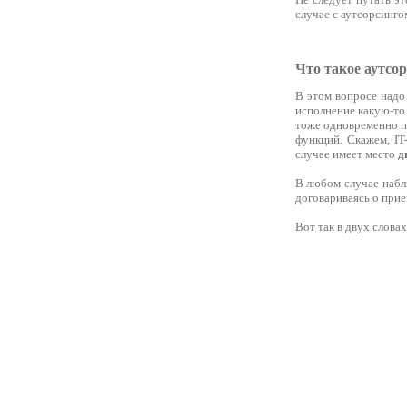
случае с аутсорсинго
Что такое аутсор
В этом вопросе над
исполнение какую-то 
тоже одновременно п
функций. Скажем, IT
случае имеет место
д
В любом случае набл
договариваясь о прие
Вот так в двух слова