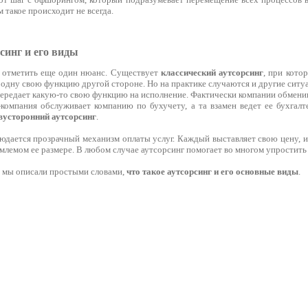
м такое происходит не всегда.
синг и его виды
о отметить еще один нюанс. Существует
классический аутсорсинг
, при кото
одну свою функцию другой стороне. Но на практике случаются и другие ситуац
ередает какую-то свою функцию на исполнение. Фактически компании обмени
-компания обслуживает компанию по бухучету, а та взамен ведет ее бухгалт
вусторонний аутсорсинг
.
юдается прозрачный механизм оплаты услуг. Каждый выставляет свою цену, и
млемом ее размере. В любом случае аутсорсинг помогает во многом упростить 
х мы описали простыми словами,
что такое аутсорсинг и его основные виды
.