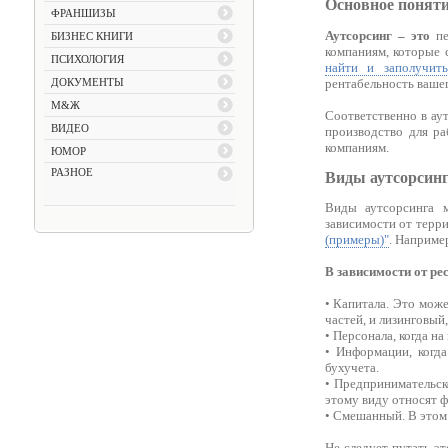
Основное понят
ФРАНШИЗЫ
Аутсорсинг – это
пе
БИЗНЕС КНИГИ
компаниям, которые 
ПСИХОЛОГИЯ
найти и заполучить
рентабельность ваше
ДОКУМЕНТЫ
М&Ж
Соответственно в ау
ВИДЕО
производство для р
компаниям.
ЮМОР
РАЗНОЕ
Виды аутсорсин
Виды аутсорсинга 
зависимости от терр
(примеры)"
. Наприме
В зависимости от ре
• Капитала. Это може
частей, и лизинговый
• Персонала, когда н
• Информации, когд
бухучета.
• Предпринимательск
этому виду относят ф
• Смешанный. В этом 
Не следует путать э