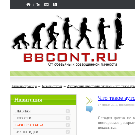
Главная страница
→
Бизнес-статьи
→
Аутсорсинг простыми словами - что такое аут
Что такое аут
17 апреля 2015, просмотров:
ГЛАВНАЯ
Сегодня далеко не 
НОВОСТИ
постараемся раскрыть
БИЗНЕС-СТАТЬИ
показаться.
БИЗНЕС ИДЕИ