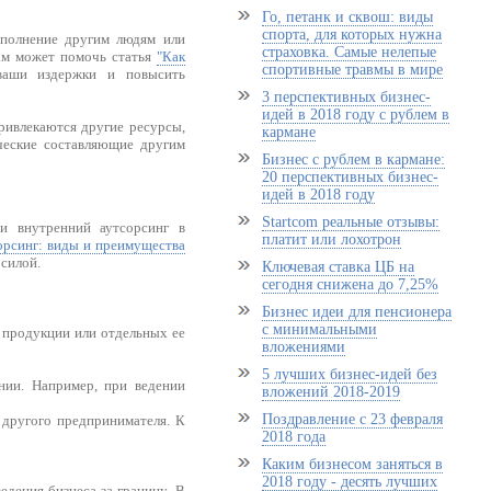
Го, петанк и сквош: виды
спорта, для которых нужна
сполнение другим людям или
страховка. Самые нелепые
вам может помочь статья
"Как
спортивные травмы в мире
 ваши издержки и повысить
3 перспективных бизнес-
идей в 2018 году с рублем в
ривлекаются другие ресурсы,
кармане
ческие составляющие другим
Бизнес с рублем в кармане:
20 перспективных бизнес-
идей в 2018 году
Startcom реальные отзывы:
и внутренний аутсорсинг в
платит или лохотрон
сорсинг: виды и преимущества
 силой.
Ключевая ставка ЦБ на
сегодня снижена до 7,25%
Бизнес идеи для пенсионера
с минимальными
й продукции или отдельных ее
вложениями
5 лучших бизнес-идей без
нии. Например, при ведении
вложений 2018-2019
Поздравление с 23 февраля
и другого предпринимателя. К
2018 года
Каким бизнесом заняться в
2018 году - десять лучших
едения бизнеса за границу. В