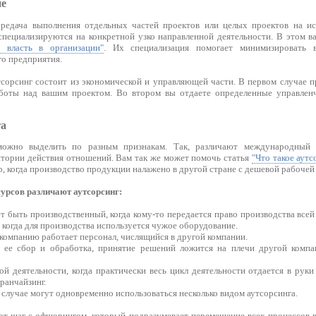
ие
редача выполнения отдельных частей проектов или целых проектов на и
специализируются на конкретной узко направленной деятельности. В этом 
 власть в организации"
. Их специализация помогает минимизировать
го предприятия.
тсорсинг состоит из экономической и управляющей части. В первом случае п
аботы над вашим проектом. Во втором вы отдаете определенные управлен
га
можно выделить по разным признакам. Так, различают международный 
итории действия отношений. Вам так же может помочь статья
"Что такое аут
р, когда производство продукции налажено в другой стране с дешевой рабочей
сурсов различают аутсорсинг:
т быть производственный, когда кому-то передается право производства все
, когда для производства используется чужое оборудование.
а компанию работает персонал, числящийся в другой компании.
а ее сбор и обработка, принятие решений ложится на плечи другой компа
ой деятельности, когда практически весь цикл деятельности отдается в рук
ранчайзинг.
случае могут одновременно использоваться несколько видом аутсорсинга.
тот шаг с офшорингом, который подразумевает перемещение всех процессов в