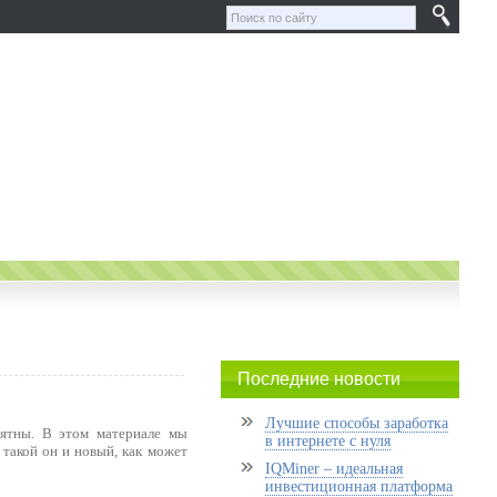
Последние новости
Лучшие способы заработка
ятны. В этом материале мы
в интернете с нуля
 такой он и новый, как может
IQMiner – идеальная
инвестиционная платформа