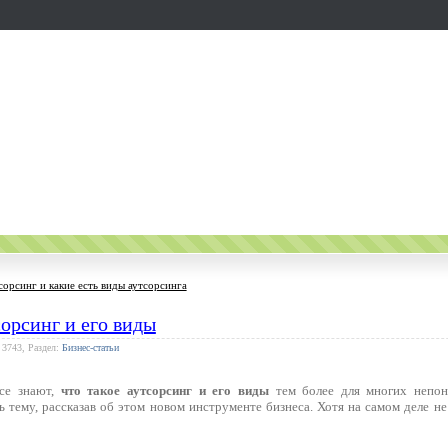
сорсинг и какие есть виды аутсорсинга
сорсинг и его виды
 3743, Раздел:
Бизнес-статьи
все знают,
что такое аутсорсинг и его виды
тем более для многих непон
 тему, рассказав об этом новом инструменте бизнеса. Хотя на самом деле не