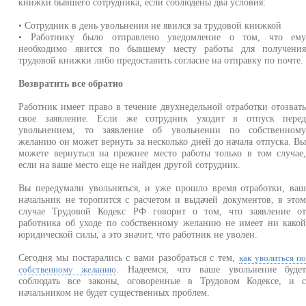
книжки бывшего сотрудника, если соблюдены два условия:
• Сотрудник в день увольнения не явился за трудовой книжкой
• Работнику было отправлено уведомление о том, что ем
необходимо явится по бывшему месту работы для получени
трудовой книжки либо предоставить согласие на отправку по почте.
Возвратить все обратно
Работник имеет право в течение двухнедельной отработки отозват
свое заявление. Если же сотрудник уходит в отпуск пере
увольнением, то заявление об увольнении по собственном
желанию он может вернуть за несколько дней до начала отпуска. В
можете вернуться на прежнее место работы только в том случае
если на ваше место еще не найден другой сотрудник.
Вы передумали увольняться, и уже прошло время отработки, ва
начальник не торопится с расчетом и выдачей документов, в это
случае Трудовой Кодекс РФ говорит о том, что заявление о
работника об уходе по собственному желанию не имеет ни како
юридической силы, а это значит, что работник не уволен.
Сегодня мы постарались с вами разобраться с тем,
как уволиться п
. Надеемся, что ваше увольнение буде
собственному желанию
соблюдать все законы, оговоренные в Трудовом Кодексе, и 
начальником не будет существенных проблем.