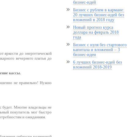
бизнес-идей
Бизнес с рублем в кармане:
20 лучших бизнес-идей без
вложений в 2018 году
Новый прогноз курса
доллара на февраль 2018
года
Бизнес с нуля без стартового
капитала и вложений – 3
от яркости до энергетической
бизнес-идеи
икарного вечернего платья до
6 лучших бизнес-идей без
вложений 2018-2019
ение кассы.
ершенно не правильно! Нужно
с будет. Многие владельцы не
льный покупатель мог быстро
потребностям и ожиданиям.
обавления гибкости розничной