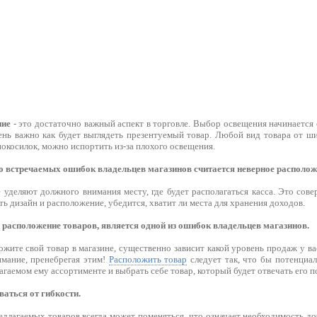
ние
- это достаточно важный аспект в торговле. Выбор освещения начинается 
чень важно как будет выглядеть презентуемый товар. Любой вид товара от ш
нокосилок, можно испортить из-за плохого освещения.
то встречаемых ошибок владельцев магазинов считается неверное располож
 уделяют должного внимания месту, где будет располагаться касса. Это сов
ь дизайн и расположение, убедится, хватит ли места для хранения доходов.
 расположение товаров, является одной из ошибок владельцев магазинов.
ожите свой товар в магазине, существенно зависит какой уровень продаж у ва
мание, пренебрегая этим!
Расположить товар
следует так, что бы потенциа
агаемом ему ассортименте и выбрать себе товар, который будет отвечать его 
ваться от гибкости.
едлагаемых товаров всегда может поменяться, что означает необходимость д