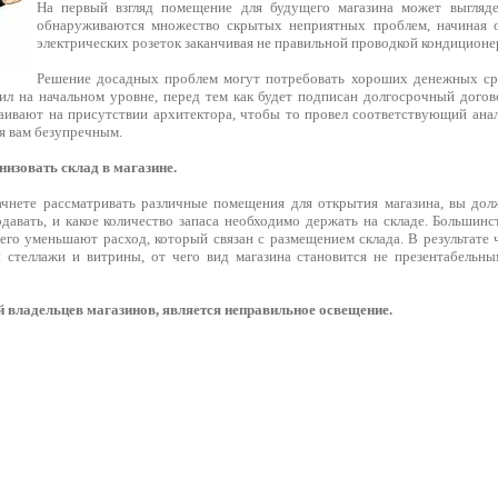
На первый взгляд помещение для будущего магазина может выгляде
обнаруживаются множество скрытых неприятных проблем, начиная 
электрических розеток заканчивая не правильной проводкой кондиционе
Решение досадных проблем могут потребовать хороших денежных сре
ил на начальном уровне, перед тем как будет подписан долгосрочный дого
аивают на присутствии архитектора, чтобы то провел соответствующий ана
я вам безупречным.
низовать склад в магазине.
ачнете рассматривать различные помещения для открытия магазина, вы до
одавать, и какое количество запаса необходимо держать на складе. Большин
чего уменьшают расход, который связан с размещением склада. В результате 
 стеллажи и витрины, от чего вид магазина становится не презентабельн
 владельцев магазинов, является неправильное освещение.