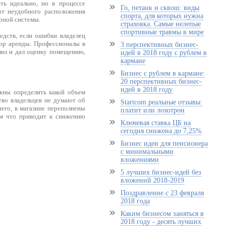
ть идеально, но в процессе
Го, петанк и сквош: виды
от неудобного расположения
спорта, для которых нужна
рной системы.
страховка. Самые нелепые
спортивные травмы в мире
дств, если ошибки владелец
вор аренды. Профессионалы в
3 перспективных бизнес-
лиз и дал оценку помещению,
идей в 2018 году с рублем в
кармане
Бизнес с рублем в кармане:
20 перспективных бизнес-
идей в 2018 году
лжны определить какой объем
ство владельцев не думают об
Startcom реальные отзывы:
чего, в магазине переполнены
платит или лохотрон
ым что приводит к снижению
Ключевая ставка ЦБ на
сегодня снижена до 7,25%
Бизнес идеи для пенсионера
с минимальными
вложениями
5 лучших бизнес-идей без
вложений 2018-2019
Поздравление с 23 февраля
2018 года
Каким бизнесом заняться в
2018 году - десять лучших