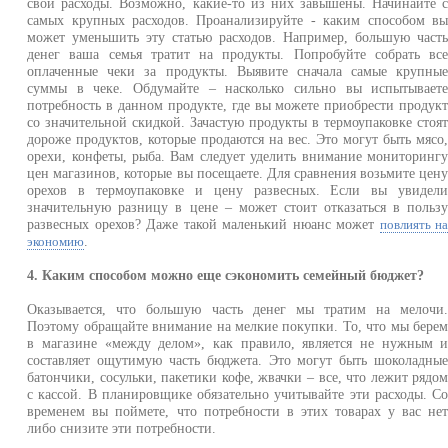
свои расходы. Возможно, какие-то из них завышены. Начинайте 
самых крупных расходов. Проанализируйте - каким способом в
может уменьшить эту статью расходов. Например, большую част
денег ваша семья тратит на продукты. Попробуйте собрать вс
оплаченные чеки за продукты. Выявите сначала самые крупны
суммы в чеке. Обдумайте – насколько сильно вы испытывает
потребность в данном продукте, где вы можете приобрести продук
со значительной скидкой. Зачастую продукты в термоупаковке стоя
дороже продуктов, которые продаются на вес. Это могут быть мясо
орехи, конфеты, рыба. Вам следует уделить внимание мониторинг
цен магазинов, которые вы посещаете. Для сравнения возьмите цен
орехов в термоупаковке и цену развесных. Если вы увидел
значительную разницу в цене – может стоит отказаться в польз
развесных орехов? Даже такой маленький нюанс может
повлиять н
.
экономию
4. Каким способом можно еще сэкономить семейный бюджет?
Оказывается, что большую часть денег мы тратим на мелочи
Поэтому обращайте внимание на мелкие покупки. То, что мы бере
в магазине «между делом», как правило, является не нужным 
составляет ощутимую часть бюджета. Это могут быть шоколадны
батончики, сосульки, пакетики кофе, жвачки – все, что лежит рядо
с кассой. В планировщике обязательно учитывайте эти расходы. С
временем вы поймете, что потребности в этих товарах у вас не
либо снизите эти потребности.