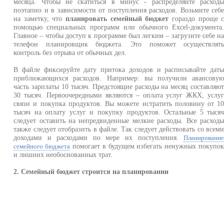
месяца. Чтобы не скатиться в минус - распределяйте расход
поэтапно и в зависимости от поступления расходов. Возьмите себ
на заметку, что
планировать семейный бюджет
гораздо проще 
помощью специальных программ или обычного Excel-документа
Главное – чтобы доступ к программе был легким – загрузите себе н
телефон планировщик бюджета. Это поможет осуществлят
контроль без отрыва от обычных дел.
В файле фиксируйте дату притока доходов и расписывайте дат
приближающихся расходов. Например: вы получили авансову
часть зарплаты 10 тысяч. Предстоящие расходы на месяц составляю
30 тысяч. Первоочередными являются – оплата услуг ЖКХ, услу
связи и покупка продуктов. Вы можете истратить половину от 1
тысяч на оплату услуг и покупку продуктов. Остальные 5 тыся
следует оставить на непредвиденные мелкие расходы. Все расход
также следует отобразить в файле. Так следует действовать со всем
доходами и расходами по мере их поступления.
Планировани
помогает в будущем избегать ненужных покупо
семейного бюджета
и лишних необоснованных трат.
2. Семейный бюджет строится на планировании