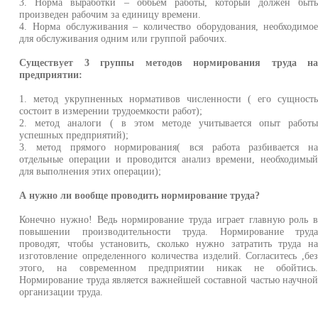
3. Норма выработки – оббьем работы, который должен быт
произведен рабочим за единицу времени.
4. Норма обслуживания – количество оборудования, необходимо
для обслуживания одним или группой рабочих.
Существует 3 группы методов нормирования труда н
предприятии:
1. метод укрупненных нормативов численности ( его сущност
состоит в измерении трудоемкости работ);
2. метод аналоги ( в этом методе учитывается опыт работ
успешных предприятий);
3. метод прямого нормирования( вся работа разбивается н
отдельные операции и проводится анализ времени, необходимы
для выполнения этих операции);
А нужно ли вообще проводить нормирование труда?
Конечно нужно! Ведь нормирование труда играет главную роль 
повышении производительности труда. Нормирование труд
проводят, чтобы установить, сколько нужно затратить труда н
изготовление определенного количества изделий. Согласитесь ,бе
этого, на современном предприятии никак не обойтись
Нормирование труда является важнейшей составной частью научно
организации труда.