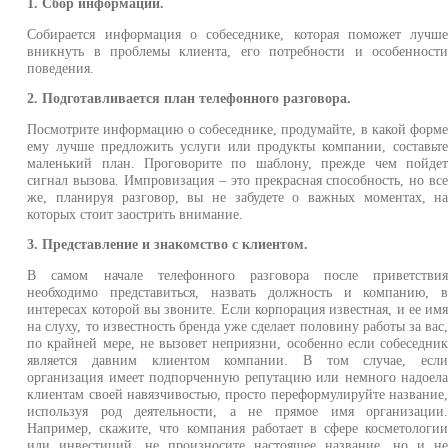
1. Сбор информации.
Собирается информация о собеседнике, которая поможет лучш
вникнуть в проблемы клиента, его потребности и особенност
поведения.
2. Подготавливается план телефонного разговора.
Посмотрите информацию о собеседнике, продумайте, в какой форм
ему лучше предложить услуги или продукты компании, составьт
маленький план. Проговорите по шаблону, прежде чем пойде
сигнал вызова. Импровизация – это прекрасная способность, но вс
же, планируя разговор, вы не забудете о важных моментах, н
которых стоит заострить внимание.
3. Представление и знакомство с клиентом.
В самом начале телефонного разговора после приветстви
необходимо представиться, назвать должность и компанию, 
интересах которой вы звоните. Если корпорация известная, и ее им
на слуху, то известность бренда уже сделает половину работы за вас
по крайней мере, не вызовет неприязни, особенно если собеседни
является давним клиентом компании. В том случае, есл
организация имеет подпорченную репутацию или немного надоел
клиентам своей навязчивостью, просто переформулируйте название
используя род деятельности, а не прямое имя организации
Например, скажите, что компания работает в сфере косметологи
или инвестиций, не произносите настоящее название, но и н