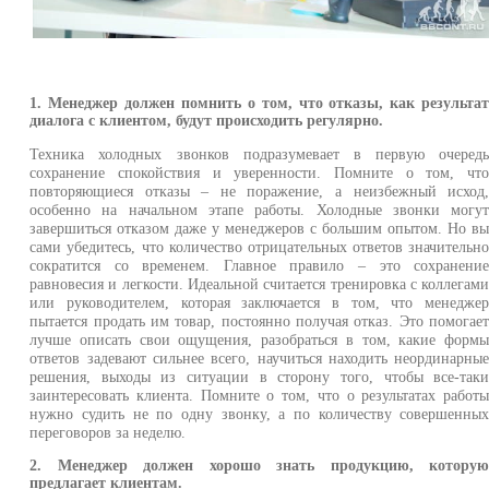
1. Менеджер должен помнить о том, что отказы, как результа
диалога с клиентом, будут происходить регулярно.
Техника холодных звонков подразумевает в первую очеред
сохранение спокойствия и уверенности. Помните о том, чт
повторяющиеся отказы – не поражение, а неизбежный исход
особенно на начальном этапе работы. Холодные звонки могу
завершиться отказом даже у менеджеров с большим опытом. Но в
сами убедитесь, что количество отрицательных ответов значительн
сократится со временем. Главное правило – это сохранени
равновесия и легкости. Идеальной считается тренировка с коллегам
или руководителем, которая заключается в том, что менедже
пытается продать им товар, постоянно получая отказ. Это помогае
лучше описать свои ощущения, разобраться в том, какие форм
ответов задевают сильнее всего, научиться находить неординарны
решения, выходы из ситуации в сторону того, чтобы все-так
заинтересовать клиента. Помните о том, что о результатах работ
нужно судить не по одну звонку, а по количеству совершенны
переговоров за неделю.
2. Менеджер должен хорошо знать продукцию, котору
предлагает клиентам.