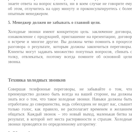
знаете ответа на вопрос клиента, ни в коем случае не говорите ем
об этом, отлучитесь на одну минуту и проконсультируетесь с боле
опытным менеджером.
5. Менеджер должен не забывать о главной цели.
Холодные звонки имеют конкретную цель: заключение договора
ознакомление с продукцией, приглашение на презентацию, догово
о встрече и многие другие. Вы должны четко помнить в процесс
разговора о результате, которым должны закончиться переговоры
Клиенты могут задавать множество попутных вопросов, сбивать 
толку, отвлекаться, поэтому всегда помните об основной цел
звонка.
Техника холодных звонков
Совершая телефонные переговоры, не забывайте о том, чт
преимущество должно быть всегда на вашей стороне, вы должн
знать все о том, что такое холодные звонки. Навыки должны быт
отработаны до совершенства, ведь собеседник не видит вас, слыши
только голос, как правило, не располагает временем и желание
общаться. Каждый звонок – это новый выход, маленькая битва з
результат, в которой нет места растерянности и страхам. Холодны
звонки проводятся по определенному алгоритму: