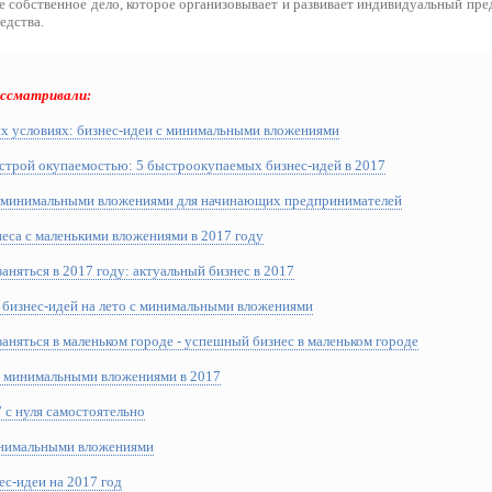
е собственное дело, которое организовывает и развивает индивидуальный пре
едства.
ассматривали:
ых условиях: бизнес-идеи с минимальными вложениями
ыстрой окупаемостью: 5 быстроокупаемых бизнес-идей в 2017
с минимальными вложениями для начинающих предпринимателей
еса с маленькими вложениями в 2017 году
аняться в 2017 году: актуальный бизнес в 2017
9 бизнес-идей на лето с минимальными вложениями
аняться в маленьком городе - успешный бизнес в маленьком городе
 с минимальными вложениями в 2017
 с нуля самостоятельно
инимальными вложениями
с-идеи на 2017 год