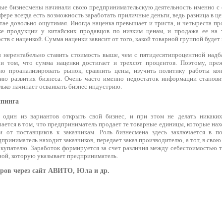
е бизнесмены начинали свою предпринимательскую деятельность именно с 
фере всегда есть возможность заработать приличные деньги, ведь разница в ц
итае довольно ощутимая. Иногда наценка превышает и триста, и четыреста пр
пке продукции у китайских продавцов по низким ценам, и продажа ее на
тв с наценкой. Сумма наценки зависит от того, какой товарной группой будет
 нерентабельно ставить стоимость выше, чем с пятидесятипроцентной надба
ри том, что сумма наценки достигает и трехсот процентов. Поэтому, пре
но проанализировать рынок, сравнить цены, изучить политику работы ко
ию развития бизнеса. Очень часто именно недостаток информации станови
олько начинает осваивать бизнес индустрию.
ппинга
один из вариантов открыть свой бизнес, и при этом не делать никаки
ется в том, что предприниматель продает те товарные единицы, которые наход
и от поставщиков к заказчикам. Роль бизнесмена здесь заключается в по
приниматель находит заказчиков, передает заказ производителю, а тот, в свою
окупателю. Заработок формируется за счет различия между себестоимостью т
ной, которую указывает предприниматель.
аров через сайт АВИТО, Юла и др.