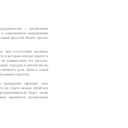
трудничестве с китайскими
, в современном направлении
 самый простой бизнес проект
.
ру при отсутствии крупных
ту в которых вполне хватит и
 ни удивительно это звучало.
ших городов и мегаполисов,
бственного дела. Даже в самой
 огромным спросом.
ак гражданин оформит свое
 то на старте можно обойтись
предпринимателя будет четко
ных вариантов организации