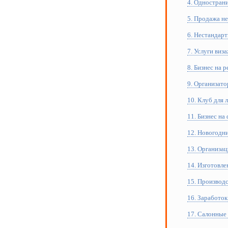
4. Однострани
5. Продажа н
6. Нестандарт
7. Услуги виз
8. Бизнес на 
9. Организат
10. Клуб для
11. Бизнес на
12. Новогодн
13. Организа
14. Изготовле
15. Производс
16. Заработо
17. Салонные 