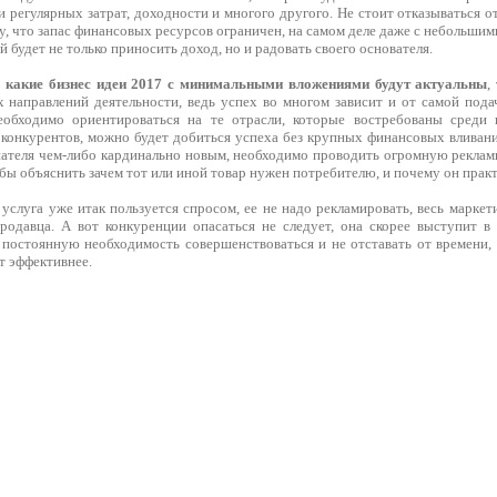
и регулярных затрат, доходности и многого другого. Не стоит отказываться о
у, что запас финансовых ресурсов ограничен, на самом деле даже с небольш
й будет не только приносить доход, но и радовать своего основателя.
,
какие бизнес идеи 2017 с минимальными вложениями будут актуальны
,
х направлений деятельности, ведь успех во многом зависит и от самой пода
обходимо ориентироваться на те отрасли, которые востребованы среди п
 конкурентов, можно будет добиться успеха без крупных финансовых вливани
пателя чем-либо кардинально новым, необходимо проводить огромную реклам
обы объяснить зачем тот или иной товар нужен потребителю, и почему он прак
услуга уже итак пользуется спросом, ее не надо рекламировать, весь маркет
родавца. А вот конкуренции опасаться не следует, она скорее выступит в к
 постоянную необходимость совершенствоваться и не отставать от времени, 
т эффективнее.