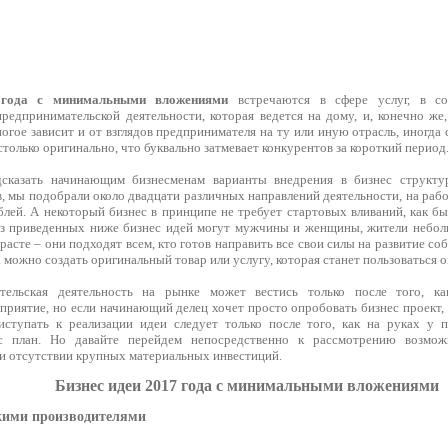
 года с минимальными вложениями
встречаются в сфере услуг, в со
предпринимательской деятельности, которая ведется на дому, и, конечно же
огое зависит и от взглядов предпринимателя на ту или иную отрасль, иногда
только оригинально, что буквально затмевает конкурентов за короткий период
сказать начинающим бизнесменам варианты внедрения в бизнес структу
 мы подобрали около двадцати различных направлений деятельности, на рабо
лей. А некоторый бизнес в принципе не требует стартовых вливаний, как бы
з приведенных ниже бизнес идей могут мужчины и женщины, жители неболь
расте – они подходят всем, кто готов направить все свои силы на развитие со
 можно создать оригинальный товар или услугу, которая станет пользоваться
тельская деятельность на рынке может вестись только после того, к
приятие, но если начинающий делец хочет просто опробовать бизнес проект,
иступать к реализации идеи следует только после того, как на руках у 
с план. Но давайте перейдем непосредственно к рассмотрению возмож
ри отсутствии крупных материальных инвестиций.
Бизнес идеи 2017 года с минимальными вложениями
скими производителями