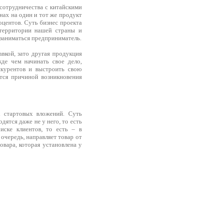
сотрудничества с китайскими
енах на один и тот же продукт
оцентов. Суть бизнес проекта
 территории нашей страны и
 заниматься предприниматель.
вкой, зато другая продукция
жде чем начинать свое дело,
нкурентов и выстроить свою
тся причиной возникновения
х стартовых вложений. Суть
ятся даже не у него, то есть
иске клиентов, то есть – в
 очередь, направляет товар от
овара, которая установлена у