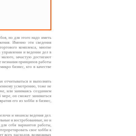
ов, но для этого надо иметь
жения. Именно эти сведения
оргового комплекса, многие
 управлении и ведении дел в
с малого, зачастую достигают
не незнания принципов работы
микро бизнес, кто в качестве
ан отчитываться и выполнять
твенному усмотрению, тоже не
че, или занимаясь созданием
й мере, он сможет заниматься
ратив его из хобби в бизнес,
мелочи и нюансы ведения дел.
льные и востребованные, но и
для себя вариантов работы,
нтерпретировать свое хобби к
чет всех расходов, возможных