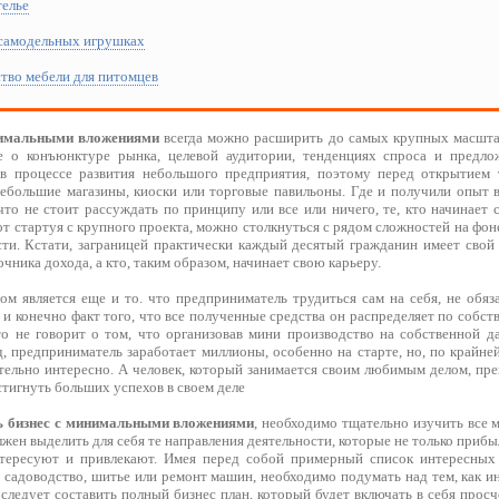
телье
 самодельных игрушках
тво мебели для питомцев
нимальными вложениями
всегда можно расширить до самых крупных масштаб
ие о конъюнктуре рынка, целевой аудитории, тенденциях спроса и предло
в процессе развития небольшого предприятия, поэтому перед открытием т
ебольшие магазины, киоски или торговые павильоны. Где и получили опыт в
что не стоит рассуждать по принципу или все или ничего, те, кто начинает 
от стартуя с крупного проекта, можно столкнуться с рядом сложностей на фо
сти. Кстати, заграницей практически каждый десятый гражданин имеет свой 
чника дохода, а кто, таким образом, начинает свою карьеру.
ом является еще и то. что предприниматель трудиться сам на себя, не обяз
и конечно факт того, что все полученные средства он распределяет по собс
то не говорит о том, что организовав мини производство на собственной да
, предприниматель заработает миллионы, особенно на старте, но, по крайне
тельно интересно. А человек, который занимается своим любимым делом, прев
тигнуть больших успехов в своем деле
ь бизнес с минимальными вложениями
, необходимо тщательно изучить все 
ен выделить для себя те направления деятельности, которые не только прибы
тересуют и привлекают. Имея перед собой примерный список интересных 
 садоводство, шитье или ремонт машин, необходимо подумать над тем, как и
 следует составить полный бизнес план, который будет включать в себя прос