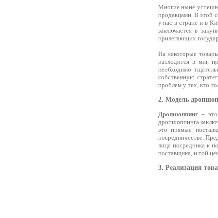
Многие ныне успешны
продавцами. В этой с
у нас в стране и в К
заключается в заку
прилегающих государс
На некоторые товары
расходится в миг, п
необходимо тщатель
собственную стратег
проблем у тех, кто т
2. Модель дропшо
Дропшоппинг
– это 
дропшоппинга заключа
это прямые поставк
посредничестве. Пред
лица посредника к п
поставщика, и той це
3. Реализация тов