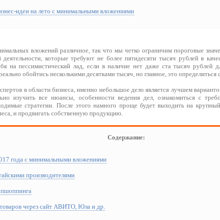
Бизнес-идеи на лето с минимальными вложениями
нимальных вложений различное, так что мы четко ограничим пороговые значе
 деятельности, которые требуют не более пятидесяти тысяч рублей в качес
ебя на пессимистический лад, если в наличие нет даже ста тысяч рублей д
реально обойтись несколькими десятками тысяч, но главное, это определиться 
спертов в области бизнеса, именно небольшое дело является лучшем варианто
ьно изучить все нюансы, особенности ведения дел, ознакомиться с требо
ходимые стратегии. После этого намного проще будет выходить на крупны
неса, и продвигать собственную продукцию.
Содержание:
2017 года с минимальными вложениями
итайскими производителями
опшоппинга
 товаров через сайт АВИТО, Юла и др.