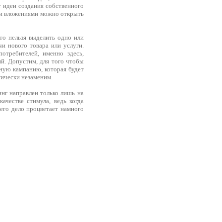
т идеи создания собственного
ими вложениями можно открыть
 то нельзя выделить одно или
чи нового товара или услуги.
отребителей, именно здесь,
й. Допустим, для того чтобы
ную кампанию, которая будет
тически незаменим.
инг направлен только лишь на
ачестве стимула, ведь когда
его дело процветает намного