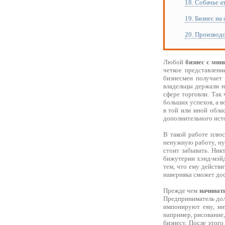
18. Собачье а
19. Бизнес на
20. Производс
Любой
бизнес с ми
четкое представлен
бизнесмен получает 
владельцы держали н
сфере торговли. Так 
больших успехов, а в
в той или иной обла
дополнительного исто
В такой работе плюс
ненужную работу, ну 
стоит забывать. Ник
бижутерии хэнд-мэйд
тем, что ему действи
наверняка сможет дос
Прежде чем
начинат
Предприниматель долж
импонируют ему, ин
например, рисование,
бизнесу. После этого