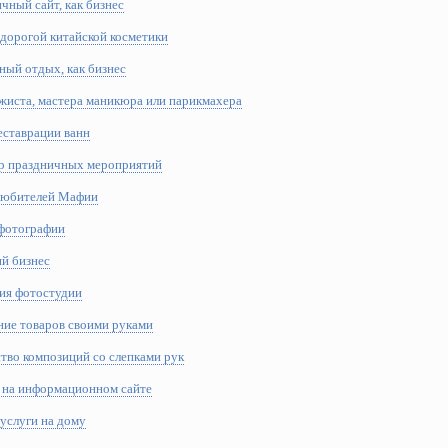
чный сайт, как бизнес
едорогой китайской косметики
ный отдых, как бизнес
ажиста, мастера маникюра или парикмахера
реставрации ванн
ор праздничных мероприятий
 любителей Мафии
 фотографии
ий бизнес
ция фотостудии
ние товаров своими руками
тво композиций со слепками рук
к на информационном сайте
услуги на дому