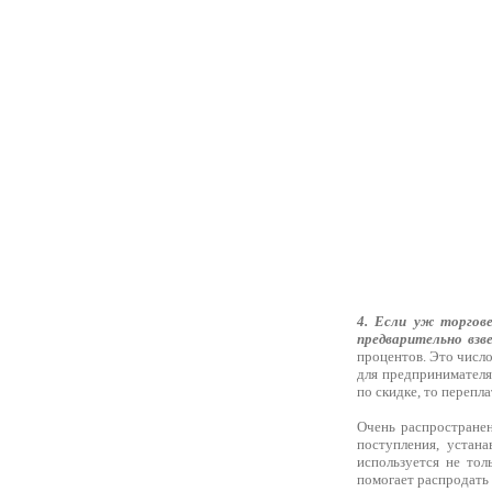
4. Если уж торгов
предварительно взве
процентов. Это число
для предпринимателя
по скидке, то перепл
Очень распространен
поступления, устан
используется не тол
помогает распродать 