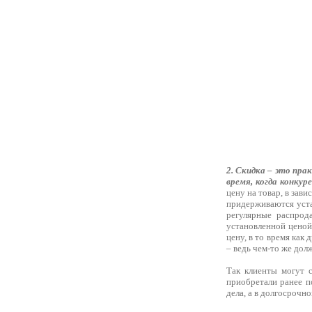
2. Скидка – это пра
время, когда конкур
цену на товар, в зав
придерживаются уста
регулярные распрод
установленной ценой
цену, в то время как
– ведь чем-то же дол
Так клиенты могут с
приобретали ранее п
дела, а в долгосрочн