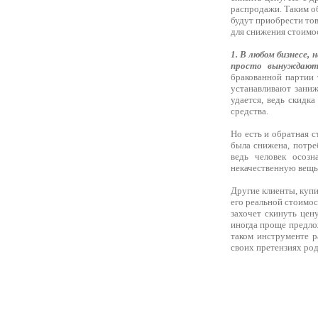
распродажи. Таким об
будут приобрести то
для снижения стоимо
1. В любом бизнесе,
просто вынуждают 
бракованной партии 
устанавливают заниж
удается, ведь скидк
средства.
Но есть и обратная с
была снижена, потре
ведь человек осозн
некачественную вещь,
Другие клиенты, купи
его реальной стоимос
захочет скинуть цен
иногда проще предлож
таком инструменте р
своих претензиях род