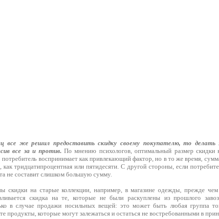
ец все же решил предоставить скидку своему покупателю, то делать 
сив все за и против.
По мнению психологов, оптимальный размер скидки 
 потребитель воспринимает как привлекающий фактор, но в то же время, сумма
, как тридцатипроцентная или пятидесяти. С другой стороны, если потребит
ата не составит слишком большую сумму.
ы скидки на старые коллекции, например, в магазине одежды, прежде чем
авливается скидка на те, которые не были раскуплены из прошлого завоз
ько в случае продажи носильных вещей: это может быть любая группа тов
те продукты, которые могут залежаться и остаться не востребованными в прин