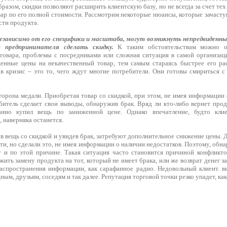
разом, скидки позволяют расширить клиентскую базу, но не всегда за счет те
вар по его полной стоимости. Рассмотрим некоторые нюансы, которые зачаст
сти продукта.
 независимо от его специфики и масштаба, могут возникнуть непредвиден
предпринимателя сделать скидку.
К таким обстоятельствам можно от
товара, проблемы с посредниками или сложная ситуация в самой организа
енные цены на некачественный товар, тем самым стараясь быстрее его ра
а в кризис – это то, чего ждут многие потребители. Они готовы смириться 
торона медали. Приобретая товар со скидкой, при этом, не имея информации
битель сделает свои выводы, обнаружив брак. Вряд ли кто-либо вернет прод
анно купил вещь по заниженной цене. Однако впечатление, будто кли
 наверняка останется.
в вещь со скидкой и увидев брак, затребуют дополнительное снижение цены. 
ти, но сделали это, не имея информации о наличии недостатков. Поэтому, обн
у и по этой причине. Такая ситуация часто становится причиной конфликто
ить замену продукта на тот, который не имеет брака, или же возврат денег за
аспространения информации, как сарафанное радио. Недовольный клиент. вы
ным, друзьям, соседям и так далее. Репутация торговой точки резко упадет, как