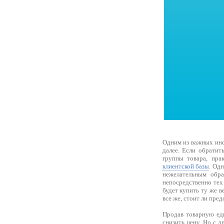
Одним из важных инст
далее. Если обратит
группы товара, пра
клиентской базы
. Од
нежелательным обра
непосредственно тех 
будет купить ту же в
все же, стоит ли пре
Продав товарную еди
снизить цену. Но с 