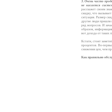
3. Очень часто про
не касается систе
расскажет своим зна
скидку, что вызывает
ситуация. Размер ски
другие люди пришли в
ряд вопросов. И зач
образом, информация
вот дохода от таких 
Кстати, стоит замети
процентов. Во-первы
снижения цен, чем пр
Как правильно обсл