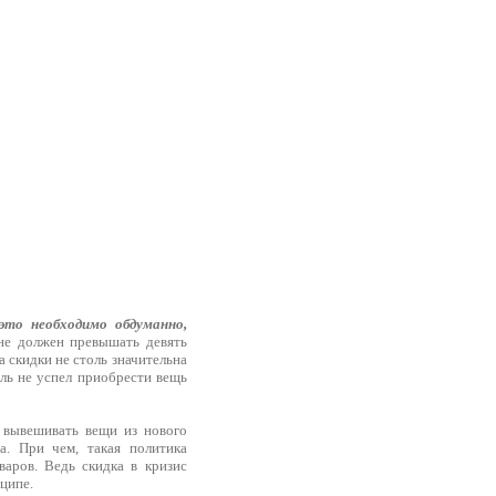
это необходимо обдуманно,
не должен превышать девять
 скидки не столь значительна
ель не успел приобрести вещь
 вывешивать вещи из нового
а. При чем, такая политика
аров. Ведь скидка в кризис
ципе.