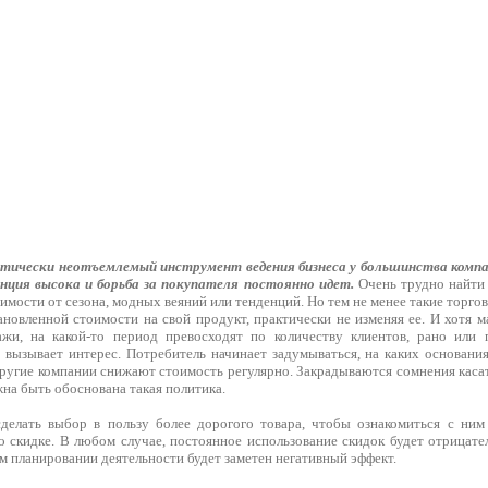
ктически неотъемлемый инструмент ведения бизнеса у большинства компан
енция высока и борьба за покупателя постоянно идет.
Очень трудно найти 
исимости от сезона, модных веяний или тенденций. Но тем не менее такие торго
новленной стоимости на свой продукт, практически не изменяя ее. И хотя м
ажи, на какой-то период превосходят по количеству клиентов, рано или 
 вызывает интерес. Потребитель начинает задумываться, на каких основан
 другие компании снижают стоимость регулярно. Закрадываются сомнения каса
жна быть обоснована такая политика.
делать выбор в пользу более дорогого товара, чтобы ознакомиться с ним
о скидке. В любом случае, постоянное использование скидок будет отрицате
ом планировании деятельности будет заметен негативный эффект.