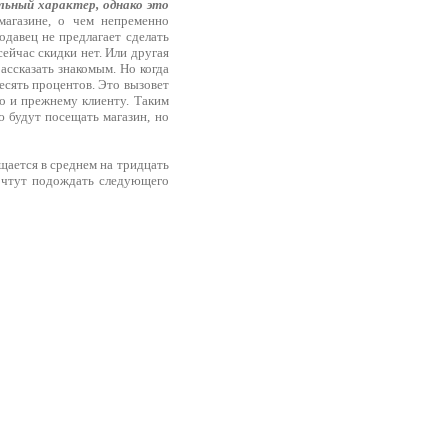
ьный характер, однако это
магазине, о чем непременно
одавец не предлагает сделать
сейчас скидки нет. Или другая
ассказать знакомым. Но когда
есять процентов. Это вызовет
то и прежнему клиенту. Таким
 будут посещать магазин, но
ащается в среднем на тридцать
почтут подождать следующего