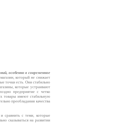
ий, особенно в современное
магазин, который не снижает
вые точки есть. Они стабильно
агазины, которые устраивают
поздно предприятие с четко
иях товары имеют стабильную
тельно преобладания качества
 и сравнить с теми, которые
льно сказываться на развитии