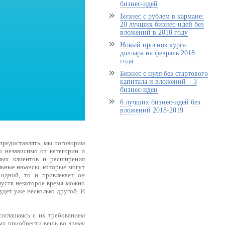
бизнес-идей
Бизнес с рублем в кармане:
20 лучших бизнес-идей без
вложений в 2018 году
Новый прогноз курса
доллара на февраль 2018
года
Бизнес с нуля без стартового
капитала и вложений – 3
бизнес-идеи
6 лучших бизнес-идей без
вложений 2018-2019
 предоставлять, мы поговорим
о независимо от категории и
ьных клиентов и расширения
ельные нюансы, которые могут
 одной, то и привлекает он
спустя некоторое время можно
удет уже несколько другой. И
соглашаясь с их требованием
ых приобрести вещь во время