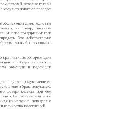
х покупателей, которые готовы
ую могут становиться поводом
ные обстоятельства, которые
нести, например, поставку
ции. Многие предприниматели
спродать. Это действительно
с браком, лишь бы сэкономить
 о причинах, по которым цена
укцию или будет жаловаться,
ента обманули и подсунули
Да они купли продукт дешевле
аружив еще и брак, покупатель
в и потери клиента, при чем
 товар. Не стоит забывать и о
йдя из магазина, поведает о
 и количество посетителей.