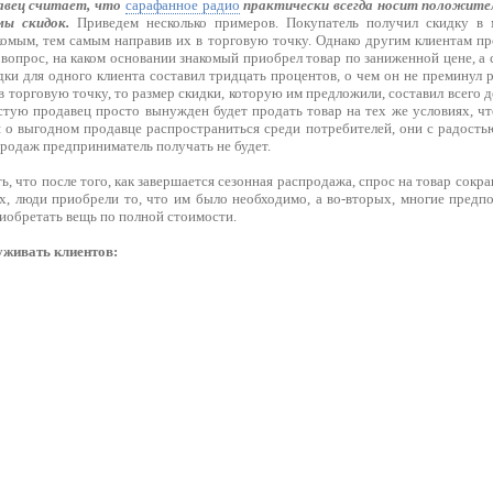
давец считает, что
сарафанное радио
практически всегда носит положител
мы скидок.
Приведем несколько примеров. Покупатель получил скидку в 
комым, тем самым направив их в торговую точку. Однако другим клиентам пр
 вопрос, на каком основании знакомый приобрел товар по заниженной цене, а 
дки для одного клиента составил тридцать процентов, о чем он не преминул р
 торговую точку, то размер скидки, которую им предложили, составил всего д
астую продавец просто вынужден будет продать товар на тех же условиях, ч
 о выгодном продавце распространиться среди потребителей, они с радостью
продаж предприниматель получать не будет.
ть, что после того, как завершается сезонная распродажа, спрос на товар сокр
х, люди приобрели то, что им было необходимо, а во-вторых, многие пред
иобретать вещь по полной стоимости.
уживать клиентов: