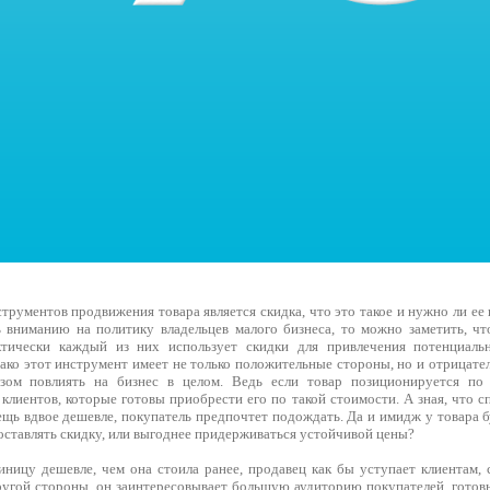
рументов продвижения товара является скидка, что это такое и нужно ли ее
ь вниманию на политику владельцев малого бизнеса, то можно заметить, чт
ктически каждый из них использует скидки для привлечения потенциал
нако этот инструмент имеет не только положительные стороны, но и отрицат
зом повлиять на бизнес в целом. Ведь если товар позиционируется по
клиентов, которые готовы приобрести его по такой стоимости. А зная, что 
ещь вдвое дешевле, покупатель предпочтет подождать. Да и имидж у товара б
доставлять скидку, или выгоднее придерживаться устойчивой цены?
ницу дешевле, чем она стоила ранее, продавец как бы уступает клиентам, 
другой стороны, он заинтересовывает большую аудиторию покупателей, готов