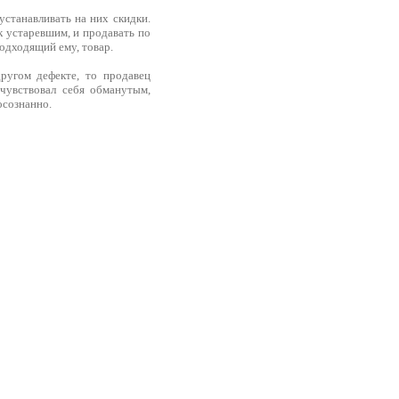
устанавливать на них скидки.
к устаревшим, и продавать по
подходящий ему, товар.
ругом дефекте, то продавец
очувствовал себя обманутым,
осознанно.