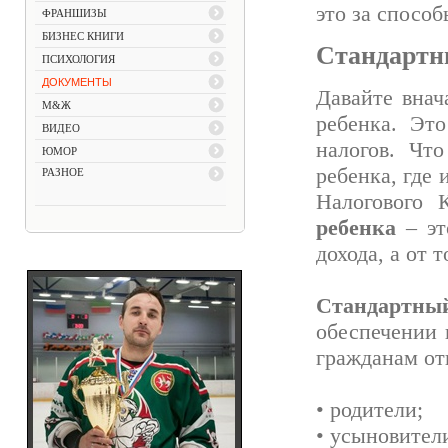
это за спосо
ФРАНШИЗЫ
БИЗНЕС КНИГИ
Стандартн
ПСИХОЛОГИЯ
ДОКУМЕНТЫ
Давайте внач
М&Ж
ребенка. Эт
ВИДЕО
налогов. Чт
ЮМОР
ребенка, где 
РАЗНОЕ
Налогового 
ребенка
– эт
дохода, а от т
Стандартны
обеспечении 
гражданам от
• родители;
• усыновител