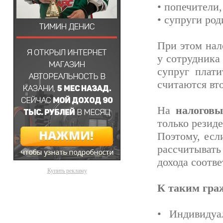
• попечители,
• супруги род
При этом нал
у сотрудника
супруг плат
считаются вто
На
налоговы
только резид
Поэтому, есл
рассчитывать
дохода соотв
Купить рекламу
К таким гра
• Индивидуа