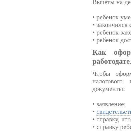
Вычеты на дет
• ребенок уме
• закончился 
• ребенок зак
• ребенок дос
Как офо
работодате
Чтобы офор
налогового 
документы:
• заявление;
•
свидетельст
• справку, чт
• справку реб