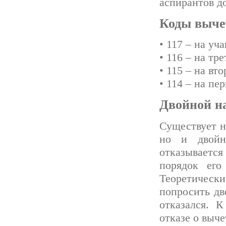
аспирантов до
Коды вычет
• 117 – на уч
• 116 – на тр
• 115 – на вто
• 114 – на пе
Двойной н
Существует н
но и двойн
отказывается
порядок его
Теоретически
попросить дв
отказался. 
отказе о выче