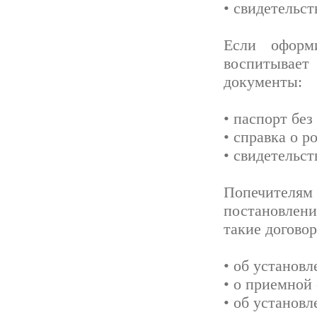
• свидетельс
Если оформ
воспитывае
документы:
• паспорт без
• справка о р
• свидетельст
Попечителям 
постановлени
такие догово
• об установл
• о приемной 
• об установл