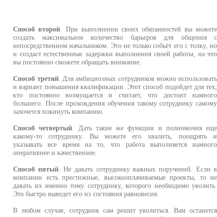
Способ второй
. При выполнении своих обязанностей вы может
создать максимальное количество барьеров для общения 
непосредственном начальником. Это не только собьёт его с толку, н
и создаст естественные задержки выполнения своей работы, на чт
вы постоянно сможете обращать внимание.
Способ третий
. Для амбициозных сотрудников можно использоват
и вариант повышения квалификации. Этот способ подойдет для тех
кто постоянно возмущается и считает, что достоит намног
большего. После прохождения обучения такому сотруднику самом
захочется покинуть компанию.
Способ четвертый
. Дать такие же функции и полномочия ещ
какому-то сотруднику. Вы можете его хвалить, поощрять 
указывать все время на то, что работа выполняется намног
оперативнее и качественнее.
Способ пятый
. Не давать сотруднику важных поручений. Если 
компании есть престижные, высокооплачиваемые проекты, то н
давать их именно тому сотруднику, которого необходимо уволить
Это быстро выведет его из состояния равновесия.
В любом случае, сотрудник сам решит уволиться. Вам останетс