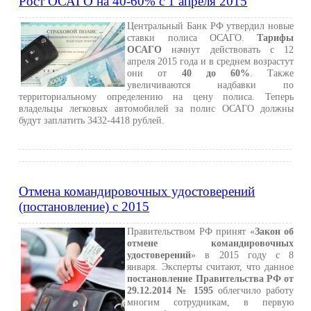
Рост ОСАГО на 40-60% с 1 апреля 2015
Центральный Банк РФ утвердил новые
ставки полиса ОСАГО.
Тарифы
ОСАГО
начнут действовать с 12
апреля 2015 года и в среднем возрастут
они от
40 до 60%
. Также
увеличиваются надбавки по
территориальному определению на цену полиса. Теперь
владельцы легковых автомобилей за полис ОСАГО должны
будут заплатить 3432-4418 рублей.
Отмена командировочных удостоверений
(постановление) с 2015
Правительством РФ принят «
Закон об
отмене командировочных
удостоверений
» в 2015 году с 8
января. Эксперты считают, что данное
постановление Правительства РФ от
29.12.2014 № 1595
облегчило работу
многим сотрудникам, в первую