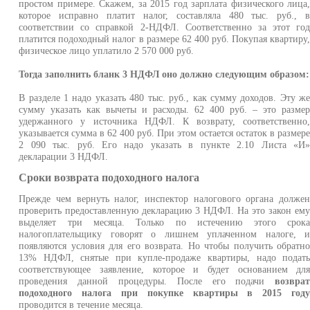
простом примере. Скажем, за 2015 год зарплата физического лица
которое исправно платит налог, составляла 480 тыс. руб., 
соответствии со справкой 2-НДФЛ. Соответственно за этот го
платится подоходный налог в размере 62 400 руб. Покупая квартиру
физическое лицо уплатило 2 570 000 руб.
Тогда заполнить бланк 3 НДФЛ оно должно следующим образом:
В разделе 1 надо указать 480 тыс. руб., как сумму доходов. Эту ж
сумму указать как вычеты и расходы. 62 400 руб. – это разме
удержанного у источника НДФЛ. К возврату, соответственно
указывается сумма в 62 400 руб. При этом остается остаток в размер
2 090 тыс. руб. Его надо указать в пункте 2.10 Листа «И
декларации 3 НДФЛ.
Сроки возврата подоходного налога
Прежде чем вернуть налог, инспектор налогового органа долже
проверить предоставленную декларацию 3 НДФЛ. На это закон ем
выделяет три месяца. Только по истечению этого срок
налогоплательщику говорят о лишнем уплаченном налоге, 
появляются условия для его возврата. Но чтобы получить обратн
13% НДФЛ, снятые при купле-продаже квартиры, надо подат
соответствующее заявление, которое и будет основанием дл
проведения данной процедуры. После его подачи
возвра
подоходного налога при покупке квартиры в 2015 год
проводится в течение месяца.