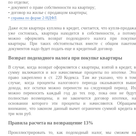
по отделке;
• документ о праве собственности на квартиру;
• договор на жилье с продавцом квартиры;
•
.
справка по форме 2-НДФЛ
Даже если квартира куплена в кредит, считается, что купля-продаж
уже состоялась, квартира находится в собственности, а потом
можно оформлять возврат подоходного налога при покупк
квартиры. При таких обстоятельствах вместе с общим пакето
документов надо будет подать еще и кредитный договор.
Возврат подоходного налога при покупке квартиры
В случае, когда возврат оформляется с квартиры, взятой в кредит, 
сумму включаются и все начисляемые проценты по ипотеке. Эт
право закреплено в ст. 220 Кодекса. Там же указано, что в то
случае, когда проценты налогового периода оказываются выш
дохода, все остатки можно перенести на следующий период. И
можно переносить каждый год до тех пор, пока они не буду
полностью возмещены, и не закончится договор ипотеки, н
основании которого эти проценты и начисляются. Обращае
внимание, что законом данный вычет ограничен суммой кредита 
три млн руб.
Правила расчета на возвращение 13%
Проиллюстрировать то, как подоходный налог, мы сможем н