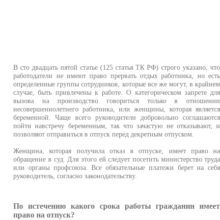
В сто двадцать пятой статье (125 статья ТК РФ) строго указано, чт
работодатели не имеют право прервать отдых работника, но ест
определенные группы сотрудников, которые все же могут, в крайне
случае, быть привлечены к работе. О категорическом запрете дл
вызова на производство говориться только в отношени
несовершеннолетнего работника, или женщины, которая являетс
беременной. Чаще всего руководители добровольно соглашаютс
пойти навстречу беременным, так что зачастую не отказывают, 
позволяют отправиться в отпуск перед декретным отпуском.
Женщина, которая получила отказ в отпуске, имеет право н
обращение в суд. Для этого ей следует посетить министерство труд
или органы профсоюза. Все обязательные платежи берет на себ
руководитель, согласно законодательству.
По истечению какого срока работы гражданин имее
право на отпуск?