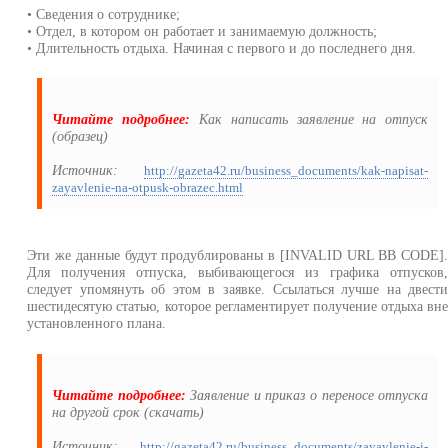
• Сведения о сотруднике;
• Отдел, в котором он работает и занимаемую должность;
• Длительность отдыха. Начиная с первого и до последнего дня.
Читайте подробнее:
Как написать заявление на отпуск
(образец)
Источник:
http://gazeta42.ru/business_documents/kak-napisat-
zayavlenie-na-otpusk-obrazec.html
Эти же данные будут продублированы в [INVALID URL BB CODE]
Для получения отпуска, выбивающегося из графика отпусков
следует упомянуть об этом в заявке. Ссылаться лучше на двест
шестидесятую статью, которое регламентирует получение отдыха вн
установленного плана.
Читайте подробнее:
Заявление и приказ о переносе отпуска
на другой срок (скачать)
Источник:
http://gazeta42.ru/business_documents/zayavlenie-i-