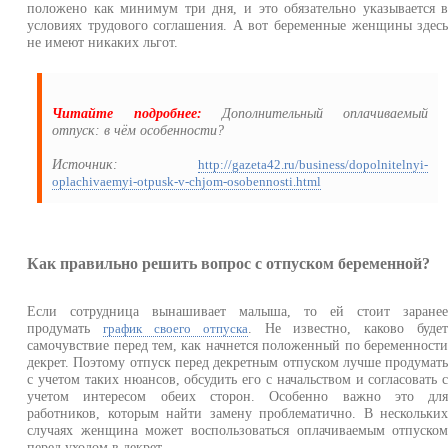
положено как минимум три дня, и это обязательно указывается 
условиях трудового соглашения. А вот беременные женщины здес
не имеют никаких льгот.
Читайте подробнее:
Дополнительный оплачиваемый
отпуск: в чём особенности?
Источник:
http://gazeta42.ru/business/dopolnitelnyi-
oplachivaemyi-otpusk-v-chjom-osobennosti.html
Как правильно решить вопрос с отпуском беременной?
Если сотрудница вынашивает малыша, то ей стоит заране
продумать
. Не известно, каково буде
график своего отпуска
самочувствие перед тем, как начнется положенный по беременност
декрет. Поэтому отпуск перед декретным отпуском лучше продумат
с учетом таких нюансов, обсудить его с начальством и согласовать 
учетом интересом обеих сторон. Особенно важно это дл
работников, которым найти замену проблематично. В нескольки
случаях женщина может воспользоваться оплачиваемым отпуско
перед уходом в декрет.