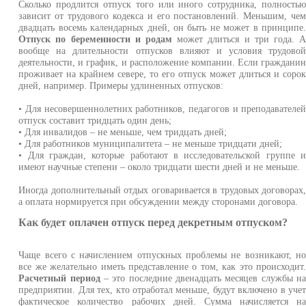
Сколько продлится отпуск того или иного сотрудника, полность
зависит от трудового кодекса и его постановлений. Меньшим, че
двадцать восемь календарных дней, он быть не может в принципе
Отпуск по беременности и родам
может длиться и три года. 
вообще на длительности отпусков влияют и условия трудово
деятельности, и график, и расположение компании. Если граждани
проживает на крайнем севере, то его отпуск может длиться и соро
дней, например. Примеры удлиненных отпусков:
• Для несовершеннолетних работников, педагогов и преподавателе
отпуск составит тридцать один день;
• Для инвалидов – не меньше, чем тридцать дней;
• Для работников муниципалитета – не меньше тридцати дней;
• Для граждан, которые работают в исследовательской группе 
имеют научные степени – около тридцати шести дней и не меньше.
Иногда дополнительный отдых оговаривается в трудовых договорах
а оплата нормируется при обсуждении между сторонами договора.
Как будет оплачен отпуск перед декретным отпуском?
Чаще всего с начислением отпускных проблемы не возникают, н
все же желательно иметь представление о том, как это происходит
Расчетный период
– это последние двенадцать месяцев службы н
предприятии. Для тех, кто отработал меньше, будут включено в уче
фактическое количество рабочих дней. Сумма начисляется н