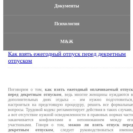
Документы
Психология
М&Ж
Как взять ежегодный отпуск перед декретным
отпуском
Поговорим о том,
как взять ежегодный оплачиваемый отпус
перед декретным отпуском
, ведь многие женщины нуждаются 
дополнительных днях отдыха – им нужно подготовиться
настроиться на предстоящую процедуру, решить все формальны
вопросы. Трудовой кодекс регламентирует действия в таких случаях
а вот отсутствие нужной осведомленности в правовых нормах част
заканчивается конфликтами и непониманием между ег
участниками. Говоря о том,
можно ли взять отпуск пере
декретным отпуском
, следует руководствоваться именн