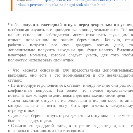
prikaz-o-perenose-otpuska-na-drugoi-srok-skachat.html
Чтобы
получить ежегодный отпуск перед декретным отпуском
необходимо изучить все приведенные законодательные акты. Тольк
на их основании работодатели могут отказывать служащим 
отдыхе, положенном по закону беременным. Конечно, есл
работник потратил все свои двадцать восемь дней, т
дополнительно получить выходные дни будет нелегко. Выдели
некоторые моменты, которые следует учесть, для того чтоб
полностью использовать свой отдых.
• Что касается оснований для предоставления дополнительны
выходных, оно есть в сто восемнадцатой и сто девятнадцато
статьях;
• Не игнорируйте дополнения к статьям, иногда именно они решаю
конфликтные вопросы. Тем более что полное представлени
позволит вам конкретно действовать для достижения своей цели;
• Если законный отпуск не использовался в полной мере, то дни
которые выпали из него, могут быть причислены к следующем
периоду отдыха;
• Даже если берется отпуск перед декретным отпуском, он не може
быть короче двух недель
• Согласно сто двадцатой статье, в отпуск не входят те дни, которы
признаны праздничными или выходными.