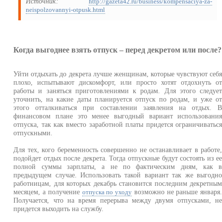
Источник:
http://gazeta42.ru/business/kompensaciya-za-
neispolzovannyi-otpusk.html
Когда выгоднее взять отпуск – перед декретом или после?
Уйти отдыхать до декрета лучше женщинам, которые чувствуют себ
плохо, испытывают дискомфорт, или просто хотят отдохнуть о
работы и заняться приготовлениями к родам. Для этого следуе
уточнить, на какие даты планируется отпуск по родам, и уже о
этого отталкиваться при составлении заявления на отдых. 
финансовом плане это менее выгодный вариант использовани
отпуска, так как вместо заработной платы придется ограничиватьс
отпускными.
Для тех, кого беременность совершенно не останавливает в работе
подойдет отдых после декрета. Тогда отпускные будут состоять из е
полной суммы зарплаты, а не по фактическим дням, как 
предыдущем случае. Использовать такой вариант так же выгодн
работницам, для которых декабрь становится последним декретны
месяцем, а получение
возможно не раньше января
отпуска по уходу
Получается, что на время перерыва между двумя отпусками, н
придется выходить на службу.