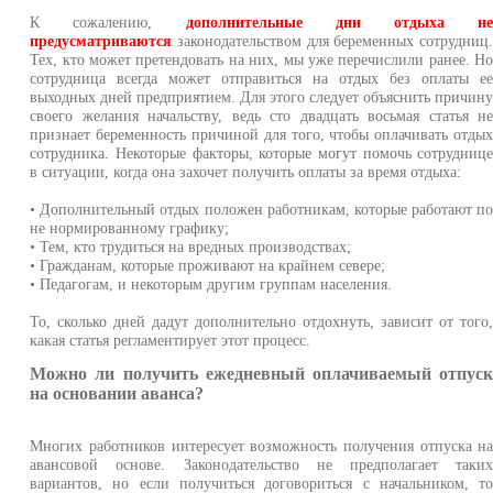
К сожалению,
дополнительные дни отдыха н
предусматриваются
законодательством для беременных сотрудниц
Тех, кто может претендовать на них, мы уже перечислили ранее. Н
сотрудница всегда может отправиться на отдых без оплаты е
выходных дней предприятием. Для этого следует объяснить причин
своего желания начальству, ведь сто двадцать восьмая статья н
признает беременность причиной для того, чтобы оплачивать отды
сотрудника. Некоторые факторы, которые могут помочь сотрудниц
в ситуации, когда она захочет получить оплаты за время отдыха:
• Дополнительный отдых положен работникам, которые работают п
не нормированному графику;
• Тем, кто трудиться на вредных производствах;
• Гражданам, которые проживают на крайнем севере;
• Педагогам, и некоторым другим группам населения.
То, сколько дней дадут дополнительно отдохнуть, зависит от того
какая статья регламентирует этот процесс.
Можно ли получить ежедневный оплачиваемый отпус
на основании аванса?
Многих работников интересует возможность получения отпуска н
авансовой основе. Законодательство не предполагает таки
вариантов, но если получиться договориться с начальником, т