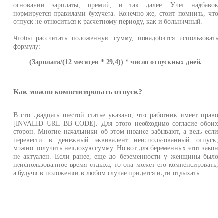
основании зарплаты, премий, и так далее. Учет надбаво
нормируется правилами бухучета. Конечно же, стоит помнить, чт
отпуск не относиться к расчетному периоду, как и больничный.
Чтобы рассчитать положенную сумму, понадобится использоват
формулу:
(Зарплата/(12 месяцев * 29,4)) * число отпускных дней.
Как можно компенсировать отпуск?
В сто двадцать шестой статье указано, что работник имеет прав
[INVALID URL BB CODE]. Для этого необходимо согласие обои
сторон. Многие начальники об этом нюансе забывают, а ведь есл
перевести в денежный эквивалент неиспользованный отпуск
можно получить неплохую сумму. Но вот для беременных этот зако
не актуален. Если ранее, еще до беременности у женщины был
неиспользованное время отдыха, то она может его компенсировать
а будучи в положении в любом случае придется идти отдыхать.