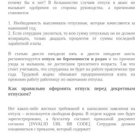
почему бы и нет? В большинстве случаев отпуск в аванс н
вызывает одобрения со стороны руководства, а причинам
становится:
1. Необходимость выплачивать отпускные, которые начисляются з
нынешний год;
2. Если сотрудник уволиться, то всю сумму отпускных он не долже
возвращать, только двадцать процентов от суммы последне
заработной платы.
В статьях двести пятьдесят пять и двести пятьдесят шест
регламентируется
отпуск по беременности и родам
и по причин
ухода за малышом, не достигшим трехлетнего возраста. Так чт
стоит учитывать, что сотрудника не будет на работе практически тр
года. Трудовой кодекс обязывает предпринимателя взять н
прежнюю работу работницу по окончанию отпуска.
Как правильно оформить отпуск перед декретны
отпуском?
Нет каких-либо жестких требований к написанию заявления н
отпуск – используется свободная форма. В отделе кадров оно буде
зарегистрировано, а бухгалтер составит приказной докумен
согласно [INVALID URL BB CODE]. Сотрудник долже
ознакомиться с приказом, который содержит: