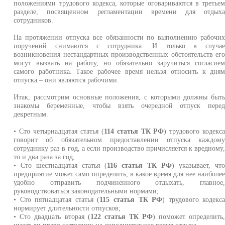
положениями трудового кодекса, которые оговариваются в третье
разделе, посвященном регламентации времени для отдых
сотрудников.
На протяжении отпуска все обязанности по выполнению рабочи
поручений снимаются с сотрудника. И только в случа
возникновения нестандартных производственных обстоятельств ег
могут вызвать на работу, но обязательно заручиться согласие
самого работника. Такое рабочее время нельзя относить к дня
отпуска – они являются рабочими.
Итак, рассмотрим основные положения, с которыми должны быт
знакомы беременные, чтобы взять очередной отпуск пере
декретным.
• Сто четырнадцатая статья (
114 статья ТК РФ
) трудового кодекс
говорит об обязательном предоставлении отпуска каждом
сотруднику раз в год, а если производство причисляется к вредному
то и два раза за год;
• Сто шестнадцатая статья (
116 статья ТК РФ
) указывает, чт
предприятие может само определить, в какое время для нее наиболе
удобно отправить подчиненного отдыхать, главное
руководствоваться законодательными нормами;
• Сто пятнадцатая статья (
115 статья ТК РФ
) трудового кодекс
нормирует длительности отпусков;
• Сто двадцать вторая (
122 статья ТК РФ
) поможет определить