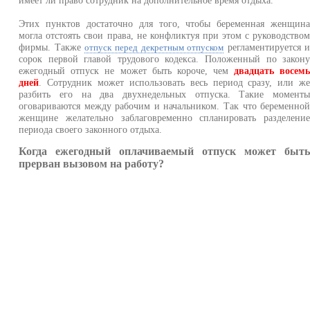
имеет ли право сотрудник на дополнительное время отдыха.
Этих пунктов достаточно для того, чтобы беременная женщин
могла отстоять свои права, не конфликтуя при этом с руководство
фирмы. Также
регламентируется 
отпуск перед декретным отпуском
сорок первой главой трудового кодекса. Положенный по закон
ежегодный отпуск не может быть короче, чем
двадцать восем
дней
. Сотрудник может использовать весь период сразу, или ж
разбить его на два двухнедельных отпуска. Такие момент
оговариваются между рабочим и начальником. Так что беременно
женщине желательно заблаговременно спланировать разделени
периода своего законного отдыха.
Когда ежегодный оплачиваемый отпуск может быт
прерван вызовом на работу?